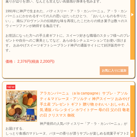
薫りが辺りを漂い、なんとも言えない高揚感が身体を包みます。
1991年に神戸で生まれた、パティスリー・ア・ラ・カンパーニュ。ア・ラ・カン
パーニュにかかわるすべての人の思いはたったひとつ、「おいしいものを作りた
い」。 南仏プロヴァンスの伝統的な味を再現したこだわりの焼き菓子は数々のス
ウィーツファンが納得する逸品です。
お世話になった方への手土産ギフトに。スイーツ好きな職場のスタッフ様へのプレ
ゼントや自分へのご褒美としてなど、あらゆるシチュエーションでお使い頂けま
す。 おみやげスイーツギフトシーブランド神戸の通販サイトにて好評販売中で
す。
価格： 2,376円(税抜 2,200円)
NEW
アラカンパーニュ （a la campagne）サブレ・アソル
ティ＆マドレーヌ・アソルティ 神戸スイーツ おみやげ
手土産 プレゼント ギフト 贈り物 かわいい おしゃれ 人
気 通販 バレンタイン ホワイトデー 母の日 父の日 敬老
の日 クリスマス 御祝
神戸発祥の人気パティスリー「ア・ラ・カンパーニュ」が
お届けする、
しっとり食感のマドレーヌ、バターの香りが漂うサブレが楽しめる焼菓子ギフト2