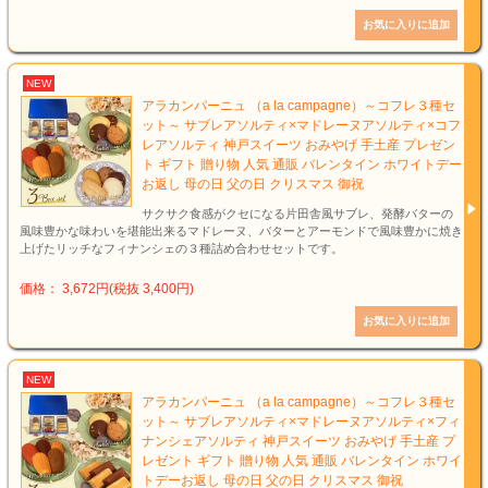
NEW
アラカンパーニュ （a la campagne）～コフレ３種セ
ット～ サブレアソルティ×マドレーヌアソルティ×コフ
レアソルティ 神戸スイーツ おみやげ 手土産 プレゼン
ト ギフト 贈り物 人気 通販 バレンタイン ホワイトデー
お返し 母の日 父の日 クリスマス 御祝
サクサク食感がクセになる片田舎風サブレ、発酵バターの
風味豊かな味わいを堪能出来るマドレーヌ、バターとアーモンドで風味豊かに焼き
上げたリッチなフィナンシェの３種詰め合わせセットです。
価格： 3,672円(税抜 3,400円)
NEW
アラカンパーニュ （a la campagne）～コフレ３種セ
ット～ サブレアソルティ×マドレーヌアソルティ×フィ
ナンシェアソルティ 神戸スイーツ おみやげ 手土産 プ
レゼント ギフト 贈り物 人気 通販 バレンタイン ホワイ
トデーお返し 母の日 父の日 クリスマス 御祝