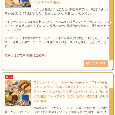
日 クリスマス 御祝
サクサク食感がクセになる片田舎風サブレ。 1枚ずつさっく
りと香ばしく焼き上げました。 飽きのこない、素朴なおいしさです。
マドレーヌはシンプルな素材にハチミツとバニラの濃厚なコクがプラスされ、しっ
とりとした食感に焼き上げました。発酵バターの風味豊かな味わいを堪能出来るマ
ドレーヌです。
フィナンシェは北海道産バターとアーモンドで風味豊かに焼き上げました。ローマ
ジパンを加える事で、アーモンド風味が強くバターリッチな味わいとなっていま
す。
価格： 2,376円(税抜 2,200円)
NEW
アラカンパーニュ （a la campagne）～コフレ２種セ
ット～ サブレアソルティ×フィナンシェアソルティ 神
戸スイーツ おみやげ 手土産 プレゼント ギフト 贈り物
人気 通販 バレンタイン 母の日 父の日 敬老の日 クリス
マス 御祝
風味豊かなフィナンシェ、バターの香りが漂うサブレの焼
菓子ギフト2種セット。それぞれの焼菓子が入っている袋を開けた瞬間、香ばしい