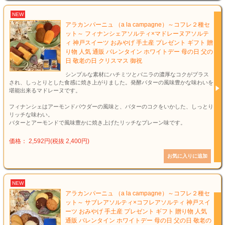
NEW
アラカンパーニュ （a la campagne）～コフレ２種セ
ット～ フィナンシェアソルティ×マドレーヌアソルテ
ィ 神戸スイーツ おみやげ 手土産 プレゼント ギフト 贈
り物 人気 通販 バレンタイン ホワイトデー 母の日 父の
日 敬老の日 クリスマス 御祝
シンプルな素材にハチミツとバニラの濃厚なコクがプラス
され、しっとりとした食感に焼き上がりました。発酵バターの風味豊かな味わいを
堪能出来るマドレーヌです。
フィナンシェはアーモンドパウダーの風味と、バターのコクをいかした、しっとり
リッチな味わい。
バターとアーモンドで風味豊かに焼き上げたリッチなプレーン味です。
価格： 2,592円(税抜 2,400円)
NEW
アラカンパーニュ （a la campagne）～コフレ２種セ
ット～ サブレアソルティ×コフレアソルティ 神戸スイ
ーツ おみやげ 手土産 プレゼント ギフト 贈り物 人気
通販 バレンタイン ホワイトデー 母の日 父の日 敬老の