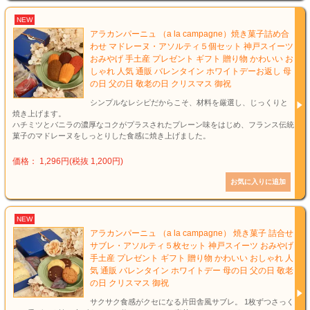
NEW
アラカンパーニュ （a la campagne）焼き菓子詰め合
わせ マドレーヌ・アソルティ５個セット 神戸スイーツ
おみやげ 手土産 プレゼント ギフト 贈り物 かわいい お
しゃれ 人気 通販 バレンタイン ホワイトデーお返し 母
の日 父の日 敬老の日 クリスマス 御祝
シンプルなレシピだからこそ、材料を厳選し、じっくりと
焼き上げます。
ハチミツとバニラの濃厚なコクがプラスされたプレーン味をはじめ、フランス伝統
菓子のマドレーヌをしっとりした食感に焼き上げました。
価格： 1,296円(税抜 1,200円)
NEW
アラカンパーニュ （a la campagne） 焼き菓子 詰合せ
サブレ・アソルティ５枚セット 神戸スイーツ おみやげ
手土産 プレゼント ギフト 贈り物 かわいい おしゃれ 人
気 通販 バレンタイン ホワイトデー 母の日 父の日 敬老
の日 クリスマス 御祝
サクサク食感がクセになる片田舎風サブレ。 1枚ずつさっく