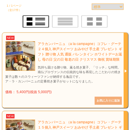
1 / 1ページ
（全17件）
NEW
アラカンパーニュ （a la campagne）コフレ・グーテ
２４個入 神戸スイーツ おみやげ 手土産 プレゼント ギ
フト 贈り物 人気 通販 バレンタイン ホワイトデーお返
し 母の日 父の日 敬老の日 クリスマス 御祝 賞味期限
気持ち届ける贈り物、薫る焼き菓子、「リッチ」な時間。
南仏プロヴァンスの伝統的な味を再現したこだわりの焼き
菓子は数々のスウィーツファンが納得する逸品です。
ア・ラ・カンパーニュの定番焼き菓子がセットになりました。
価格： 5,400円(税抜 5,000円)
NEW
アラカンパーニュ （a la campagne）コフレ・グーテ
１５個入 神戸スイーツ おみやげ 手土産 プレゼント ギ