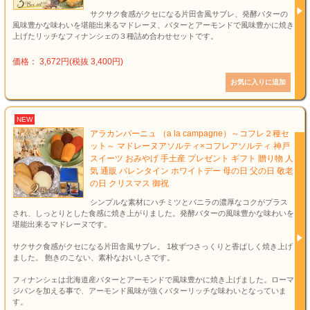
サクサク食感がクセになる片田舎風サブレ、発酵バターの
風味豊かな味わいを堪能出来るマドレーヌ、バターとアーモンドで風味豊かに焼き
上げたリッチなフィナンシェの３種詰め合わせセットです。
価格： 3,672円(税抜 3,400円)
NEW
アラカンパーニュ （a la campagne）～コフレ２種セ
ット～ マドレーヌアソルティ×コフレアソルティ 神戸
スイーツ おみやげ 手土産 プレゼント ギフト 贈り物 人
気 通販 バレンタイン ホワイトデー 母の日 父の日 敬老
の日 クリスマス 御祝
シンプルな素材にハチミツとバニラの濃厚なコクがプラス
され、しっとりとした食感に焼き上がりました。発酵バターの風味豊かな味わいを
堪能出来るマドレーヌです。
サクサク食感がクセになる片田舎風サブレ。 1枚ずつさっくりと香ばしく焼き上げ
ました。 飽きのこない、素朴なおいしさです。
フィナンシェは北海道産バターとアーモンドで風味豊かに焼き上げました。ローマ
ジパンを加える事で、アーモンド風味が強くバターリッチな味わいとなっていま
す。