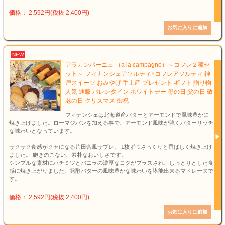
価格： 2,592円(税抜 2,400円)
NEW
アラカンパーニュ （a la campagne）～コフレ２種セ
ット～ フィナンシェアソルティ×コフレアソルティ 神
戸スイーツ おみやげ 手土産 プレゼント ギフト 贈り物
人気 通販 バレンタイン ホワイトデー 母の日 父の日 敬
老の日 クリスマス 御祝
フィナンシェは北海道産バターとアーモンドで風味豊かに
焼き上げました。ローマジパンを加える事で、アーモンド風味が強くバターリッチ
な味わいとなっています。
サクサク食感がクセになる片田舎風サブレ。 1枚ずつさっくりと香ばしく焼き上げ
ました。 飽きのこない、素朴なおいしさです。
シンプルな素材にハチミツとバニラの濃厚なコクがプラスされ、しっとりとした食
感に焼き上がりました。発酵バターの風味豊かな味わいを堪能出来るマドレーヌで
す。
価格： 2,592円(税抜 2,400円)