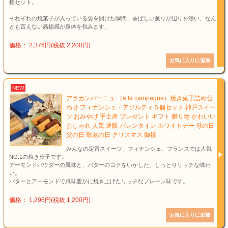
種セット。
それぞれの焼菓子が入っている袋を開けた瞬間、香ばしい薫りが辺りを漂い、なん
とも言えない高揚感が身体を包みます。
価格： 2,376円(税抜 2,200円)
NEW
アラカンパーニュ （a la campagne）焼き菓子詰め合
わせ フィナンシェ・アソルティ５個セット 神戸スイー
ツ おみやげ 手土産 プレゼント ギフト 贈り物 かわいい
おしゃれ 人気 通販 バレンタイン ホワイトデー 母の日
父の日 敬老の日 クリスマス 御祝
みんなの定番スイーツ、フィナンシェ。フランスでは人気
NO.1の焼き菓子です。
アーモンドパウダーの風味と、バターのコクをいかした、しっとりリッチな味わ
い。
バターとアーモンドで風味豊かに焼き上げたリッチなプレーン味です。
価格： 1,296円(税抜 1,200円)