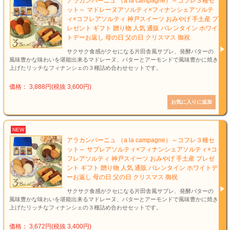
アラカンパーニュ （a la campagne）～コフレ３種セ
ット～ マドレーヌアソルティ×フィナンシェアソルテ
ィ×コフレアソルティ 神戸スイーツ おみやげ 手土産 プ
レゼント ギフト 贈り物 人気 通販 バレンタイン ホワイ
トデーお返し 母の日 父の日 クリスマス 御祝
サクサク食感がクセになる片田舎風サブレ、発酵バターの
風味豊かな味わいを堪能出来るマドレーヌ、バターとアーモンドで風味豊かに焼き
上げたリッチなフィナンシェの３種詰め合わせセットです。
価格： 3,888円(税抜 3,600円)
NEW
アラカンパーニュ （a la campagne）～コフレ３種セ
ット～ サブレアソルティ×フィナンシェアソルティ×コ
フレアソルティ 神戸スイーツ おみやげ 手土産 プレゼ
ント ギフト 贈り物 人気 通販 バレンタイン ホワイトデ
ーお返し 母の日 父の日 クリスマス 御祝
サクサク食感がクセになる片田舎風サブレ、発酵バターの
風味豊かな味わいを堪能出来るマドレーヌ、バターとアーモンドで風味豊かに焼き
上げたリッチなフィナンシェの３種詰め合わせセットです。
価格： 3,672円(税抜 3,400円)