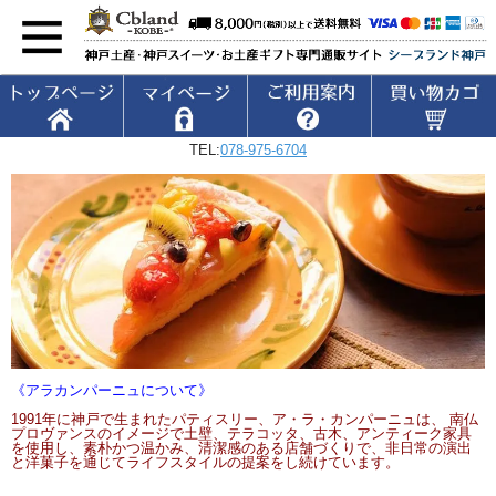
TEL:
078-975-6704
《アラカンパーニュについて》
1991年に神戸で生まれたパティスリー、ア・ラ・カンパーニュは、 南仏
プロヴァンスのイメージで土壁、テラコッタ、古木、アンティーク家具
を使用し、素朴かつ温かみ、清潔感のある店舗づくりで、非日常の演出
と洋菓子を通じてライフスタイルの提案をし続けています。