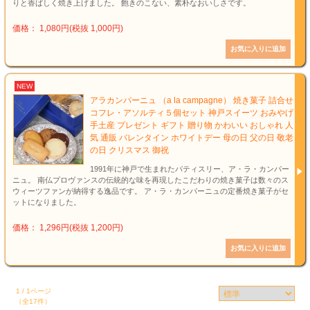
りと香ばしく焼き上げました。 飽きのこない、素朴なおいしさです。
価格： 1,080円(税抜 1,000円)
NEW
アラカンパーニュ （a la campagne） 焼き菓子 詰合せ
コフレ・アソルティ５個セット 神戸スイーツ おみやげ
手土産 プレゼント ギフト 贈り物 かわいい おしゃれ 人
気 通販 バレンタイン ホワイトデー 母の日 父の日 敬老
の日 クリスマス 御祝
1991年に神戸で生まれたパティスリー、ア・ラ・カンパー
ニュ。 南仏プロヴァンスの伝統的な味を再現したこだわりの焼き菓子は数々のス
ウィーツファンが納得する逸品です。 ア・ラ・カンパーニュの定番焼き菓子がセ
ットになりました。
価格： 1,296円(税抜 1,200円)
1 / 1ページ
（全17件）