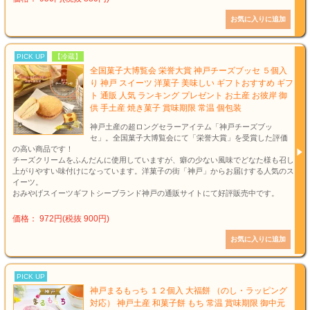
PICK UP
【冷蔵】
全国菓子大博覧会 栄誉大賞 神戸チーズブッセ ５個入
り 神戸 スイーツ 洋菓子 美味しい ギフトおすすめ ギフ
ト 通販 人気 ランキング プレゼント お土産 お彼岸 御
供 手土産 焼き菓子 賞味期限 常温 個包装
神戸土産の超ロングセラーアイテム「神戸チーズブッ
セ」。全国菓子大博覧会にて「栄誉大賞」を受賞した評価
の高い商品です！
チーズクリームをふんだんに使用していますが、癖の少ない風味でどなた様も召し
上がりやすい味付けになっています。洋菓子の街「神戸」からお届けする人気のス
イーツ。
おみやげスイーツギフトシーブランド神戸の通販サイトにて好評販売中です。
価格： 972円(税抜 900円)
PICK UP
神戸まるもっち １２個入 大福餅 （のし・ラッピング
対応） 神戸土産 和菓子餅 もち 常温 賞味期限 御中元