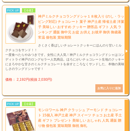
PICK UP
【冷蔵】
神戸ミルクチョコラングドシャ１８枚入り (のし・ラッ
ピング対応) チョコレート 菓子 神戸土産 帰省土産 洋菓
子 美味しい おすすめ クッキー 贈答品 ギフト 人気 ラ
ンキング 通販 御中元 お盆 お供え お彼岸 御供 御歳暮
常温 個包装 賞味期限
さくさく香ばしいチョレートクッキーにほんのり甘いミル
クチョコをサンド！！
一度食べたらやみつきです。女性に大人気！神戸ミルクチョコラングドシャはコン
ディトライ神戸のロングセラー人気商品。ほろにがいチョコレート生地のクッキー
にまろやかな甘さのミルクチョコレートを余すところなくサンドした、本物の美味
しさのラングドシャです！
価格： 2,192円(税抜 2,030円)
PICK UP
【冷蔵】
モンロワール 神戸 クラッシュ アーモンド チョコレー
ト 15個入 神戸土産 神戸 スイーツ チョコ お土産 手土
産 ギフト プレゼント 美味しい おしゃれ 人気 通販 贈
り物 個包装 賞味期限 御祝 御礼