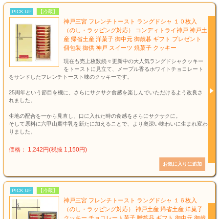
PICK UP
【冷蔵】
神戸三宮 フレンチトースト ラングドシャ １０枚入
（のし・ラッピング対応） コンディトライ神戸 神戸土
産 帰省土産 洋菓子 御中元 御歳暮 ギフト プレゼント
個包装 御供 神戸 スイーツ 焼菓子 クッキー
現在も売上枚数続々更新中の大人気ラングドシャクッキー
をトーストに見立て、メープル香るホワイトチョコレート
をサンドしたフレンチトースト味のクッキーです。
25周年という節目を機に、さらにサクサク食感を楽しんでいただけるよう改良さ
れました。
生地の配合を一から見直し、口に入れた時の食感をさらにサクサクに。
そして原料に六甲山麓牛乳を新たに加えることで、より奥深い味わいに生まれ変わ
りました。
価格： 1,242円(税抜 1,150円)
PICK UP
【冷蔵】
神戸三宮 フレンチトースト ラングドシャ １６枚入
（のし・ラッピング対応） 神戸土産 帰省土産 洋菓子
クッキー チョコレート菓子 贈答品 ギフト 御中元 御歳