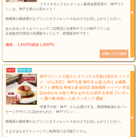
２０１９モンドセレクション最高金賞受賞の「神戸プリ
ン」は、神戸土産の人気Ｎｏ１！
柑橘系の風味豊かなプリンにカラメルソースをかけてお召し上がりください。
あらゆるシチュエーションでご活用頂ける便利ギフトの神戸プリンは、
正規販売代理店の当通販サイトにて、絶賛販売中です！
価格： 1,944円(税抜 1,800円)
NEW
PICK UP
神戸プリン１０個入り オリジナル手提げ袋付き トーラ
ク 《のし対応》 神戸土産 御中元 お盆 お供え お歳暮
ギフト 贈答品 帰省土産 販売店 賞味期限 スイーツ 常温
詰め合わせ お取り寄せ お中元 お彼岸 お年賀 プレゼン
ト 贈り物 内祝い 人気 ランキング 通販
洋菓子の街「神戸」からお届けする、異国情緒溢れるパッ
ケージデザインに詰合せられた「神戸プリン」。
柑橘系の風味豊かなプリンにカラメルソースをかけてお召し上がりください。
さまざまなギフトシーンでご利用頂ける万能アイテム。