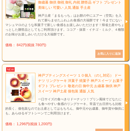
御歳暮 御供 御祝 御礼 内祝 贈答品 ギフト プレゼント
美味しい 可愛い 人気 通販 手土産
神戸土産「まるもっち」はお餅の中にエアー（空気）を入
れて膨らませたふわふわ食感の大福餅です！今までにない
マシュマロのような和菓子で新しい食感をお楽しみいただけます！帰省土産やちょ
っとした贈答品としてもご利用頂けます。ココア・抹茶・イチゴ・ミルク、４種類
のお味がお楽しみいただける大福餅です。
価格： 842円(税抜 780円)
NEW
神戸プティングスイーツ １０個入 （のし対応） ドー
ナツ リングケーキ 洋菓子 焼菓子 神戸スイーツ お菓子
ギフト プレゼント 敬老の日 御中元 お歳暮 御供 神戸
スイーツ 神戸土産 個包装 通販 人気
一口サイズの食べきりドーナッツ！プリン風味でどなたに
も食べやすい食感のリングケーキ。常温でお日持ちも比較
的長く、個包装なのでお土産としてはもちろん、御中元やお歳暮、御年賀や御供に
も。あらゆるギフトシーンでご利用頂けます。
価格： 1,296円(税抜 1,200円)