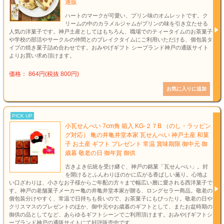
通販
ハートのマークが可愛い、プリン味のオムレットです。ク
リームの中のカラメルジャムがプリンの味を引き立たせる
人気の洋菓子です。神戸土産としてはもちろん、職場でのティータイムのお茶菓子
や学校の部活やサークルの仲間とのブレイクタイムにご利用いただける、個包装タ
イプの焼き菓子詰め合わせです。おみやげギフト シーブランド神戸の通販サイト
よりお買い求め頂けます。
価格： 864円(税抜 800円)
PICK UP
小瓦せんべい 7cm角 箱入 KG-２７B （のし・ラッピン
グ対応） 亀の井亀井堂本家 瓦せんべい 神戸土産 和菓
子 お土産 ギフト プレゼント 常温 賞味期限 御中元 御
歳暮 敬老の日 御年賀 御供
古きよき伝統を受け継ぐ、神戸の銘菓「瓦せんべい」。封
を開けるとふんわりほのかに広がる香ばしい薫り。心地よ
い口ざわりは、小さなお子様からご年配の方々まで幅広い層に愛される西洋菓子で
す。神戸の老舗菓子メーカー亀の井亀井堂本家が贈る、ロングセラー商品。敬老の
個包装分けやすく、常温で日持ちも長いので、お茶菓子にもぴったり。敬老の日や
クリスマスのプレゼントのほか、御中元やお歳暮のギフトとして、またお盆時期の
御供の品としてなど、あらゆるギフトシーンでご利用頂けます。おみやげギフトシ
ーブランド神戸の通販サイトにて好評販売中です。