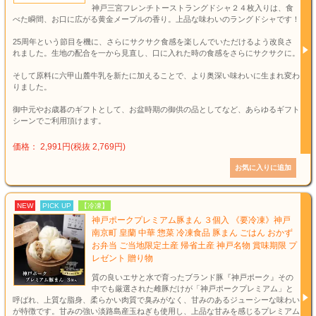
神戸三宮フレンチトーストラングドシャ２４枚入りは、食
べた瞬間、お口に広がる黄金メープルの香り。上品な味わいのラングドシャです！
25周年という節目を機に、さらにサクサク食感を楽しんでいただけるよう改良さ
れました。生地の配合を一から見直し、口に入れた時の食感をさらにサクサクに。
そして原料に六甲山麓牛乳を新たに加えることで、より奥深い味わいに生まれ変わ
りました。
御中元やお歳暮のギフトとして、お盆時期の御供の品としてなど、あらゆるギフト
シーンでご利用頂けます。
価格： 2,991円(税抜 2,769円)
NEW
PICK UP
【冷凍】
神戸ポークプレミアム豚まん ３個入 《要冷凍》神戸
南京町 皇蘭 中華 惣菜 冷凍食品 豚まん ごはん おかず
お弁当 ご当地限定土産 帰省土産 神戸名物 賞味期限 プ
レゼント 贈り物
質の良いエサと水で育ったブランド豚『神戸ポーク』その
中でも厳選された雌豚だけが「神戸ポークプレミアム」と
呼ばれ、上質な脂身、柔らかい肉質で臭みがなく、甘みのあるジューシーな味わい
が特徴です。甘みの強い淡路島産玉ねぎも使用し、上品な甘みを感じるプレミアム