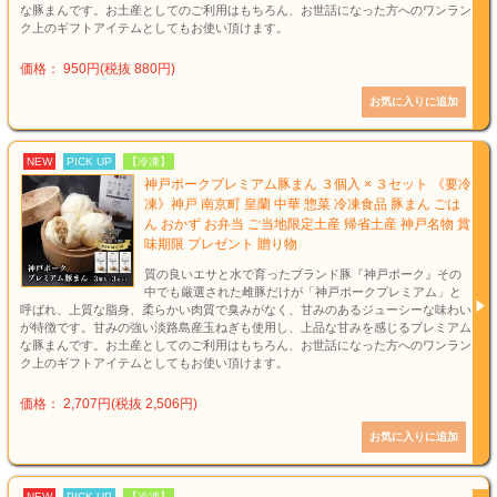
な豚まんです。お土産としてのご利用はもちろん、お世話になった方へのワンラン
ク上のギフトアイテムとしてもお使い頂けます。
価格： 950円(税抜 880円)
NEW
PICK UP
【冷凍】
神戸ポークプレミアム豚まん ３個入 × ３セット 《要冷
凍》神戸 南京町 皇蘭 中華 惣菜 冷凍食品 豚まん ごは
ん おかず お弁当 ご当地限定土産 帰省土産 神戸名物 賞
味期限 プレゼント 贈り物
質の良いエサと水で育ったブランド豚『神戸ポーク』その
中でも厳選された雌豚だけが「神戸ポークプレミアム」と
呼ばれ、上質な脂身、柔らかい肉質で臭みがなく、甘みのあるジューシーな味わい
が特徴です。甘みの強い淡路島産玉ねぎも使用し、上品な甘みを感じるプレミアム
な豚まんです。お土産としてのご利用はもちろん、お世話になった方へのワンラン
ク上のギフトアイテムとしてもお使い頂けます。
価格： 2,707円(税抜 2,506円)
NEW
PICK UP
【冷凍】