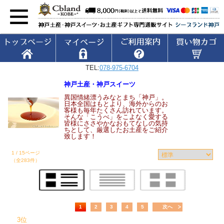
TEL:
078-975-6704
神戸土産・神戸スイーツ
異国情緒漂うみなとまち「神戸」。
日本全国はもとより、海外からのお
客様も毎年たくさん訪れています。
そんな「こうべ」をこよなく愛する
皆様にささやかなおもてなしの気持
ちとして、厳選したお土産をご紹介
致します！
1 / 15ページ
（全283件）
1
2
3
4
5
次へ
3位