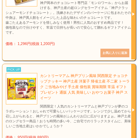
神戸岡本のチョコレート専門店「モンロワール」からお届
けする、神戸土産の超ロングセラーアイテム「神戸クラッ
シュアーモンドチョコレート」。洗練されたデザインのパーケージに包まれたその
中身は、神戸異人館をイメージした上品な味わいのチョコレートです。
歯ごたえあるアーモンドを惜しみなく使用！男性に人気のおすすめ商品です！
個包装なので分けやすく、常温で日持ちが長いので安心して贈れるギフトアイテム
です。
価格： 1,296円(税抜 1,200円)
PICK UP
カントリーマアム 神戸プリン風味 関西限定 チョコチ
ップクッキー 神戸土産 洋菓子 帰省土産 不二家 トーラ
ク ご当地みやげ 手土産 個包装 賞味期限 常温 ギフト
プレゼント 通販 人気 美味しい おやつ お菓子 神戸 ス
イーツ
関西限定！人気のカントリーマアムと神戸プリンが夢のコ
ラボレーション！おしゃれで可愛らしいパッケージです。レンジで少し温めてから
召し上がられると、神戸プリンの風味がふんわりお口に広がりますよぉ。神戸土産
のロングセラー商品！おうち時間の多い今、ご自宅でのリラックスタイムに、美味
しいご当地土産はいかかでしょうか？
価格： 950円(税抜 880円)