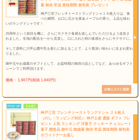
暮 御供 常温 賞味期限 個包装 プレゼント
神戸三宮フレンチトーストラングドシャ１６枚入りは、食
べた瞬間、お口に広がる黄金メープルの香り。上品な味わ
いのラングドシャです！
25周年という節目を機に、さらにサクサク食感を楽しんでいただけるよう改良さ
れました。生地の配合を一から見直し、口に入れた時の食感をさらにサクサクに。
そして原料に六甲山麓牛乳を新たに加えることで、より奥深い味わいに生まれ変わ
りました。
御中元やお歳暮のギフトとして、お盆時期の御供の品としてなど、あらゆるギフト
シーンでご利用頂けます。
価格： 1,987円(税抜 1,840円)
PICK UP
【冷蔵】
神戸三宮 フレンチトーストラングドシャ ２４枚入
（のし・ラッピング対応） 神戸土産 通販 ギフト プレ
ゼント 人気 ランキング 洋菓子 クッキー チョコレート
菓子 贈答品 御中元 御歳暮 御供 常温 賞味期限 個包装
ホワイトデーお返し