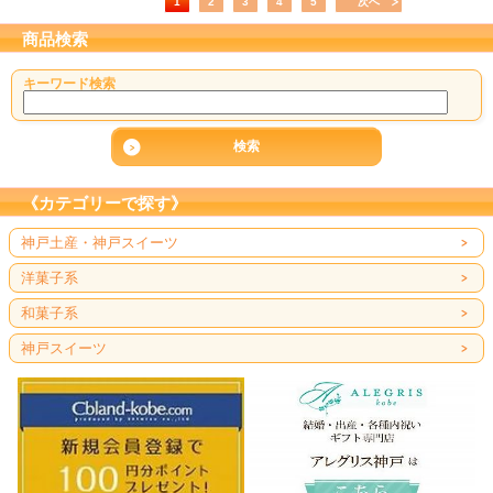
1
2
3
4
5
次へ
商品検索
キーワード検索
《カテゴリーで探す》
神戸土産・神戸スイーツ
洋菓子系
和菓子系
神戸スイーツ