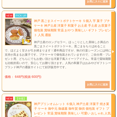
NEW
PICK UP
神戸 黒ごまスイートポテトケーキ ５個入 芋 菓子 プチ
ケーキ 神戸土産 洋菓子 和菓子 お土産 手土産 お茶菓子
個包装 賞味期限 常温 おやつ 美味しい ギフト プレゼン
ト 人気 通販
神戸土産のロングセラー。ほっこりとした美味しさ満点の
黒ごまスイートポテトケーキ。黒ごまをちりばめること
で、ほどよく甘さが引き締まります！通年商品ですが、秋の行楽シーズンには特に
支持が高まるお菓子です。プチケーキで個包装されていますので、ご自分用・プレ
ゼント用、どちらにでもお使い頂ける洋菓子風スイーツアイテム。常温で賞味期限
も比較的長いので、安心してお贈り頂けます。人気の和菓子はおみやげギフトシー
ブランド神戸の通販サイトにて好評販売中です。
価格： 648円(税抜 600円)
NEW
【冷蔵】
神戸プリンオムレット ６個入 神戸土産 洋菓子 焼き菓
子 ケーキ 御中元 御歳暮 御年賀 御供 個包装 ギフト プ
レゼント 常温 賞味期限 美味しい 可愛い おしゃれ 人気