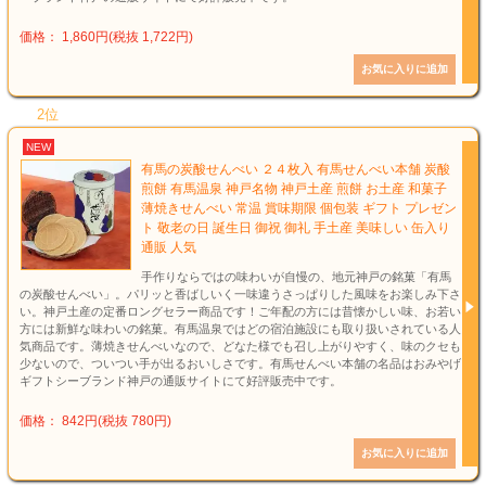
価格： 1,860円(税抜 1,722円)
2位
NEW
有馬の炭酸せんべい ２４枚入 有馬せんべい本舗 炭酸
煎餅 有馬温泉 神戸名物 神戸土産 煎餅 お土産 和菓子
薄焼きせんべい 常温 賞味期限 個包装 ギフト プレゼン
ト 敬老の日 誕生日 御祝 御礼 手土産 美味しい 缶入り
通販 人気
手作りならではの味わいが自慢の、地元神戸の銘菓「有馬
の炭酸せんべい」。パリッと香ばしいく一味違うさっぱりした風味をお楽しみ下さ
い。神戸土産の定番ロングセラー商品です！ご年配の方には昔懐かしい味、お若い
方には新鮮な味わいの銘菓。有馬温泉ではどの宿泊施設にも取り扱いされている人
気商品です。薄焼きせんべいなので、どなた様でも召し上がりやすく、味のクセも
少ないので、ついつい手が出るおいしさです。有馬せんべい本舗の名品はおみやげ
ギフトシーブランド神戸の通販サイトにて好評販売中です。
価格： 842円(税抜 780円)