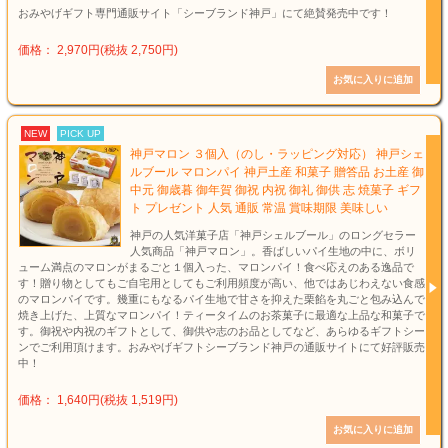
おみやげギフト専門通販サイト「シーブランド神戸」にて絶賛発売中です！
価格： 2,970円(税抜 2,750円)
NEW
PICK UP
神戸マロン ３個入（のし・ラッピング対応） 神戸シェ
ルブール マロンパイ 神戸土産 和菓子 贈答品 お土産 御
中元 御歳暮 御年賀 御祝 内祝 御礼 御供 志 焼菓子 ギフ
ト プレゼント 人気 通販 常温 賞味期限 美味しい
神戸の人気洋菓子店「神戸シェルブール」のロングセラー
人気商品「神戸マロン」。香ばしいパイ生地の中に、ボリ
ューム満点のマロンがまるごと１個入った、マロンパイ！食べ応えのある逸品で
す！贈り物としてもご自宅用としてもご利用頻度が高い、他ではあじわえない食感
のマロンパイです。幾重にもなるパイ生地で甘さを抑えた栗餡を丸ごと包み込んで
焼き上げた、上質なマロンパイ！ティータイムのお茶菓子に最適な上品な和菓子で
す。御祝や内祝のギフトとして、御供や志のお品としてなど、あらゆるギフトシー
ンでご利用頂けます。おみやげギフトシーブランド神戸の通販サイトにて好評販売
中！
価格： 1,640円(税抜 1,519円)