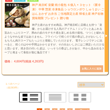
神戸 南京町 皇蘭 焼小籠包 ６個入 × ３セット 《要冷
凍》 中華 惣菜 冷凍食品 ショウロンポウ しゅうまい ご
はん おかず お弁当 ご当地限定土産 帰省土産 神戸名物
賞味期限 プレゼント 贈り物
神戸土産のおすすめ商品。神戸南京町に店構えを持つ「皇
蘭」からお届けする人気のアイテム！ジュワッとあふれる
旨みたっぷりスープ、厚めの皮のモチモチ感を楽しめる焼小籠包。つつくと破れる
ようなやわな皮ではありません。フライパンで焼くので底の香ばしさがおいしく、
もちろん肉汁スープもたっぷりと堪能していただけます。 電子レンジでチンに比
べると、焼くのはやや手間はかかりますが、その分おいしさにはご満足いただける
と思います。焼き目の付いた皮は、いっそうの香ばしさがあり、中から染み出るス
ープと相まって食欲が進む逸品です！
価格： 4,604円(税抜 4,263円)
1 / 15ページ
（全283件）