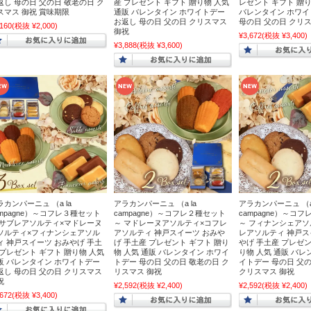
返し 母の日 父の日 敬老の日 ク
産 プレゼント ギフト 贈り物 人気
レゼント ギフト 贈り
スマス 御祝 賞味期限
通販 バレンタイン ホワイトデー
バレンタイン ホワ
お返し 母の日 父の日 クリスマス
母の日 父の日 クリ
,160
(税抜 ¥2,000)
その他のお土産
御祝
¥3,672
(税抜 ¥3,400)
¥3,888
(税抜 ¥3,600)
Ｅ十二星座シリーズ
定雑貨
食品・飲料
リンスペシャルセット
ラカンパーニュ （a la
アラカンパーニュ （a la
アラカンパーニュ （a 
ampagne）～コフレ３種セット
campagne）～コフレ２種セット
campagne）～コ
 サブレアソルティ×マドレーヌ
～ マドレーヌアソルティ×コフレ
～ フィナンシェアソ
ソルティ×フィナンシェアソル
アソルティ 神戸スイーツ おみや
レアソルティ 神戸ス
ィ 神戸スイーツ おみやげ 手土
げ 手土産 プレゼント ギフト 贈り
やげ 手土産 プレゼン
 プレゼント ギフト 贈り物 人気
物 人気 通販 バレンタイン ホワイ
り物 人気 通販 バレ
販 バレンタイン ホワイトデー
トデー 母の日 父の日 敬老の日 ク
イトデー 母の日 父
・ゼリー・アイス
返し 母の日 父の日 クリスマス
リスマス 御祝
クリスマス 御祝
祝
¥2,592
(税抜 ¥2,400)
¥2,592
(税抜 ¥2,400)
,672
(税抜 ¥3,400)
レート