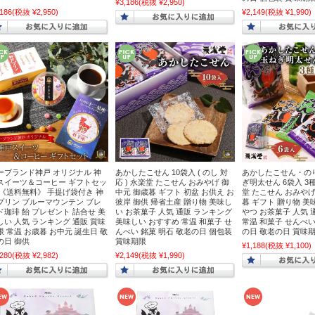
¥3,186
(税抜 ¥2,950)
,186
(税抜 ¥2,950)
¥2,149
(税抜 ¥1,990)
ーブランド神戸 オリジナル 神
あかしたこせん 10袋入 ( のし 対
あかしたこせん・の
スイーツ＆コーヒー ギフトセッ
応 ) 永楽堂 たこせん おみやげ 御
ぎ明太せん 6袋入 3
 《送料無料》 手提げ袋付き 神
中元 御歳暮 ギフト 初盆 お供え お
堂 たこせん おみやげ
プリン ブルーマウンテン ブレ
彼岸 御供 帰省土産 贈り物 美味し
暮 ギフト 贈り物 美
ド珈琲 飴 プレゼント 詰合せ 美
い お茶菓子 人気 通販 ランキング
やつ お茶菓子 人気 
しい 人気 ランキング 通販 賞味
美味しい おすすめ 常温 和菓子 せ
常温 和菓子 せんべい
限 常温 お歳暮 お中元 誕生日 敬
んべい 銘菓 明石 敬老の日 個包装
の日 敬老の日 賞味
の日 御供
賞味期限
¥1,188
(税抜 ¥1,100)
,280
(税抜 ¥2,982)
¥2,149
(税抜 ¥1,990)