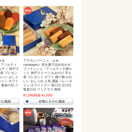
la
アラカンパーニュ （a la
レ・アソルティ
campagne）焼き菓子詰め合わせ
ルティ 神戸ス
フィナンシェ・アソルティ５個セ
土産 プレゼン
ット 神戸スイーツ おみやげ 手土
わいい おしゃ
産 プレゼント ギフト 贈り物 かわ
タイン ホワイ
いい おしゃれ 人気 通販 バレンタ
 敬老の日 ク
イン ホワイトデー 母の日 父の日
敬老の日 クリスマス 御祝
¥1,296
(税抜 ¥1,200)