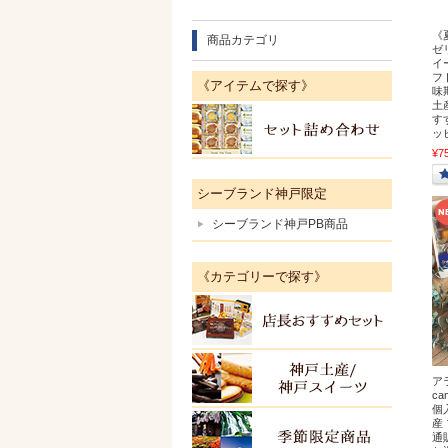
《
商品カテゴリ
ゼ
イ
フ
《アイテムで探す》
味
土
す
セット
ッ
¥7
シーブランド神戸限定
シーブランド神戸PB商品
《カテゴリーで探す》
店長お
神戸土
ア
c
個
産
季節限
通