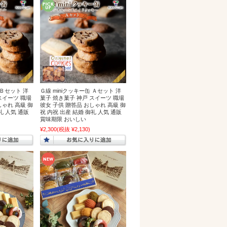
 Ｂセット 洋
Ｇ線 miniクッキー缶 Ａセット 洋
スイーツ 職場
菓子 焼き菓子 神戸 スイーツ 職場
しゃれ 高級 御
彼女 子供 贈答品 おしゃれ 高級 御
礼 人気 通販
祝 内祝 出産 結婚 御礼 人気 通販
賞味期限 おいしい
¥2,300
(税抜 ¥2,130)