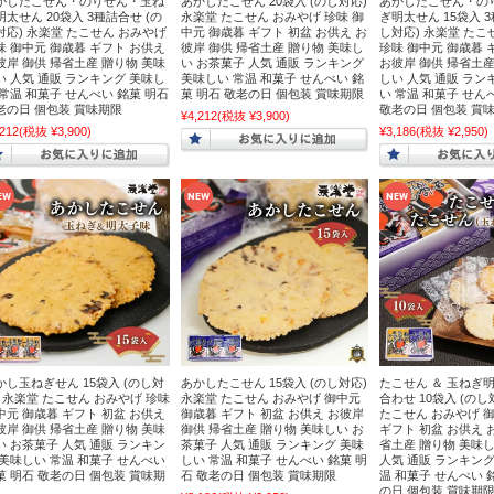
かしたこせん・のりせん・玉ね
あかしたこせん 20袋入 (のし対応)
あかしたこせん・の
明太せん 20袋入 3種詰合せ (の
永楽堂 たこせん おみやげ 珍味 御
ぎ明太せん 15袋入 3
対応) 永楽堂 たこせん おみやげ
中元 御歳暮 ギフト 初盆 お供え お
し対応) 永楽堂 たこ
味 御中元 御歳暮 ギフト お供え
彼岸 御供 帰省土産 贈り物 美味し
珍味 御中元 御歳暮 
彼岸 御供 帰省土産 贈り物 美味
い お茶菓子 人気 通販 ランキング
お彼岸 御供 帰省土産
い 人気 通販 ランキング 美味し
美味しい 常温 和菓子 せんべい 銘
しい 人気 通販 ラン
 常温 和菓子 せんべい 銘菓 明石
菓 明石 敬老の日 個包装 賞味期限
い 常温 和菓子 せん
老の日 個包装 賞味期限
敬老の日 個包装 賞
¥4,212
(税抜 ¥3,900)
,212
(税抜 ¥3,900)
¥3,186
(税抜 ¥2,950)
かし玉ねぎせん 15袋入 (のし対
あかしたこせん 15袋入 (のし対応)
たこせん ＆ 玉ねぎ
) 永楽堂 たこせん おみやげ 珍味
永楽堂 たこせん おみやげ 御中元
合わせ 10袋入 (のし
中元 御歳暮 ギフト 初盆 お供え
御歳暮 ギフト 初盆 お供え お彼岸
たこせん おみやげ 
彼岸 御供 帰省土産 贈り物 美味
御供 帰省土産 贈り物 美味しい お
ギフト 初盆 お供え 
い お茶菓子 人気 通販 ランキン
茶菓子 人気 通販 ランキング 美味
省土産 贈り物 美味
 美味しい 常温 和菓子 せんべい
しい 常温 和菓子 せんべい 銘菓 明
人気 通販 ランキング
菓 明石 敬老の日 個包装 賞味期
石 敬老の日 個包装 賞味期限
温 和菓子 せんべい 
の日 個包装 賞味期