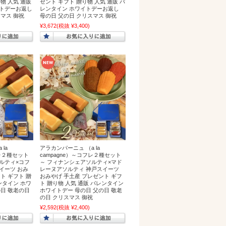
物 人気 通販
ゼント ギフト 贈り物 人気 通販 バ
イトデーお返し
レンタイン ホワイトデーお返し
スマス 御祝
母の日 父の日 クリスマス 御祝
¥3,672
(税抜 ¥3,400)
la
アラカンパーニュ （a la
フレ２種セット
campagne）～コフレ２種セット
ルティ×コフ
～ フィナンシェアソルティ×マド
イーツ おみ
レーヌアソルティ 神戸スイーツ
ト ギフト 贈
おみやげ 手土産 プレゼント ギフ
ンタイン ホワ
ト 贈り物 人気 通販 バレンタイン
の日 敬老の日
ホワイトデー 母の日 父の日 敬老
の日 クリスマス 御祝
¥2,592
(税抜 ¥2,400)