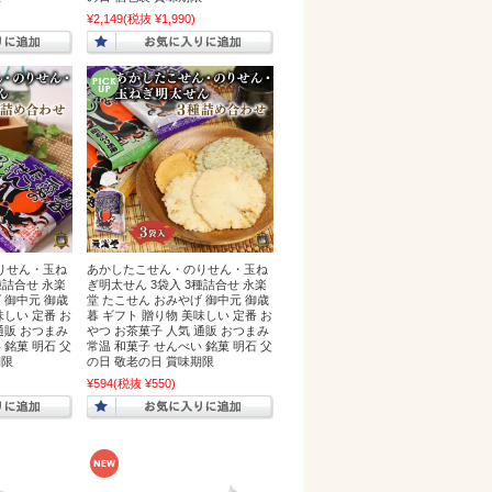
¥2,149
(税抜 ¥1,990)
りせん・玉ね
あかしたこせん・のりせん・玉ね
種詰合せ 永楽
ぎ明太せん 3袋入 3種詰合せ 永楽
 御中元 御歳
堂 たこせん おみやげ 御中元 御歳
味しい 定番 お
暮 ギフト 贈り物 美味しい 定番 お
通販 おつまみ
やつ お茶菓子 人気 通販 おつまみ
 銘菓 明石 父
常温 和菓子 せんべい 銘菓 明石 父
期限
の日 敬老の日 賞味期限
¥594
(税抜 ¥550)