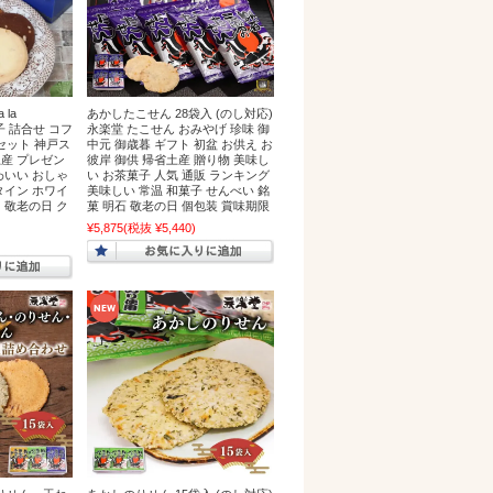
la
あかしたこせん 28袋入 (のし対応)
菓子 詰合せ コフ
永楽堂 たこせん おみやげ 珍味 御
セット 神戸ス
中元 御歳暮 ギフト 初盆 お供え お
土産 プレゼン
彼岸 御供 帰省土産 贈り物 美味し
わいい おしゃ
い お茶菓子 人気 通販 ランキング
タイン ホワイ
美味しい 常温 和菓子 せんべい 銘
 敬老の日 ク
菓 明石 敬老の日 個包装 賞味期限
¥5,875
(税抜 ¥5,440)