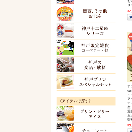
お
リ
¥2
関西・
ＫＯＢ
神戸限
神戸の
神戸プ
ア
c
～
ア
《アイテムで探す》
テ
産
通
プリン
お
御
¥3
チョコ