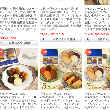
夏季限定》 国産果肉のフルーツ
Ｇ線 神戸サブレ ８枚入 (送料込)
アラカンパーニュ （a 
リー ３個入 (のし対応) 神戸ス
日時指定不可 神戸 スイーツ お土
campagne）コフレ
ーツポート 帰省土産 御中元 ギ
産 手土産 サブレ ギフト プレゼン
個入 神戸スイーツ 
ト 通販 人気 ランキング 常温 賞
ト 洋菓子 焼菓子 神戸銘菓 ココナ
産 プレゼント ギフト
期限 御供 初盆 贈答品 返礼品 手
ッツ 黒ごま バター ココア クッキ
通販 バレンタイン 
産 ゼリー 果物 果実 美味しい お
ー 個包装 常温 賞味期限 人気 通販
お返し 母の日 父の日
すめ 詰合せ １０００円以下 ラ
おやつ お菓子
リスマス 御祝 賞味
・詰合せ
ピング
¥1,188
(税抜 ¥1,100)
¥5,400
(税抜 ¥5,000)
56
(税抜 ¥700)
すすめセット
産・神戸スイーツ
ラカンパーニュ （a la
アラカンパーニュ （a la
アラカンパーニュ （a 
ampagne）コフレ・グーテ １０
campagne）～コフレ３種セット
campagne）～コ
入 神戸スイーツ おみやげ 手土
～ マドレーヌアソルティ×フィナ
～ サブレアソルティ
 プレゼント ギフト 贈り物 人気
ンシェアソルティ×コフレアソル
ェアソルティ×コフ
定商品
販 バレンタイン ホワイトデー
ティ 神戸スイーツ おみやげ 手土
神戸スイーツ おみや