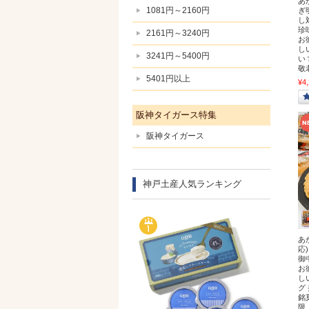
あ
1081円～2160円
ぎ
し
珍
2161円～3240円
お
し
3241円～5400円
い
敬
5401円以上
¥4
阪神タイガース特集
阪神タイガース
神戸土産人気ランキング
あ
応
御
お
し
グ
銘
限