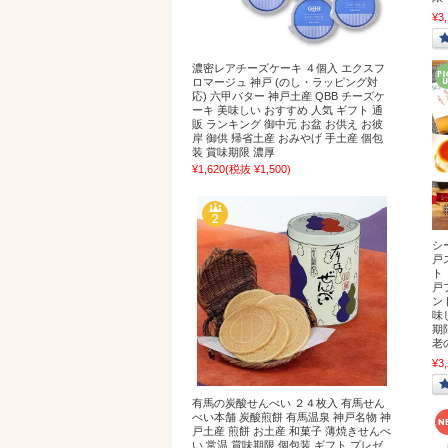
¥3
濃密レアチーズケーキ ４個入 エクスフ
ロマージュ 神戸 (のし・ラッピング対
応) 六甲バター 神戸土産 QBB チーズケ
ーキ 美味しい おすすめ 人気 ギフト 通
販 ランキング 御中元 お盆 お供え お彼
岸 御供 帰省土産 おみやげ 手土産 個包
装 賞味期限 濃厚
¥1,620
(税抜 ¥1,500)
シ
戸
ト
戸
ン
味
期
老
¥3
有馬の炭酸せんべい ２４枚入 有馬せん
べい本舗 炭酸煎餅 有馬温泉 神戸名物 神
戸土産 煎餅 お土産 和菓子 薄焼きせんべ
い 常温 賞味期限 個包装 ギフト プレゼ