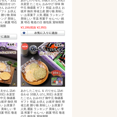
りせん・玉ね
あかしのりせん 15袋入 (のし対応)
種詰合せ (の
永楽堂 たこせん おみやげ 珍味 御
せん おみやげ
中元 御歳暮 ギフト 初盆 お供え お
ギフト お供え
彼岸 御供 帰省土産 贈り物 美味し
 贈り物 美味
い お茶菓子 人気 通販 ランキング
キング 美味し
美味しい 常温 和菓子 せんべい 銘
べい 銘菓 明石
菓 明石 敬老の日 個包装 賞味期限
味期限
¥3,186
(税抜 ¥2,950)
明太せん 詰め
あかしたこせん ＆ のりせん 詰め
対応) 永楽堂
合わせ 10袋入 (のし対応) 永楽堂
御中元 御歳暮
たこせん おみやげ 御中元 御歳暮
お彼岸 御供 帰
ギフト 初盆 お供え お彼岸 御供 帰
しい お茶菓子
省土産 贈り物 美味しい お茶菓子
 美味しい 常
人気 通販 ランキング 美味しい 常
銘菓 明石 敬老
温 和菓子 せんべい 銘菓 明石 敬老
限
の日 個包装 賞味期限