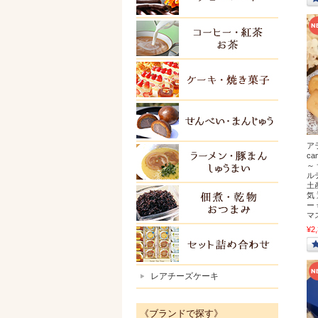
紅茶・
ケーキ
せんべ
ア
c
ラーメ
～
ル
土
気
佃煮・
ー
マ
¥2
セット
レアチーズケーキ
《ブランドで探す》