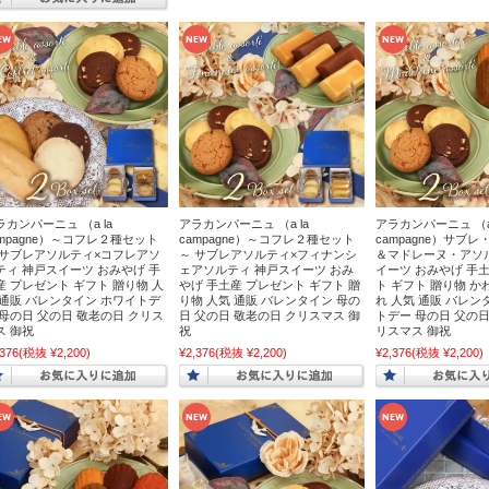
コーヒー・お茶
・クッキー・焼菓子
い・まんじゅう
ラカンパーニュ （a la
アラカンパーニュ （a la
アラカンパーニュ （a 
ampagne）～コフレ２種セット
campagne）～コフレ２種セット
campagne）サブ
ン・豚まん・しゅうまい
 サブレアソルティ×コフレアソ
～ サブレアソルティ×フィナンシ
＆マドレーヌ・アソ
ティ 神戸スイーツ おみやげ 手
ェアソルティ 神戸スイーツ おみ
イーツ おみやげ 手
産 プレゼント ギフト 贈り物 人
やげ 手土産 プレゼント ギフト 贈
ト ギフト 贈り物 か
 通販 バレンタイン ホワイトデ
り物 人気 通販 バレンタイン 母の
れ 人気 通販 バレン
乾物・おつまみ・調味料
 母の日 父の日 敬老の日 クリス
日 父の日 敬老の日 クリスマス 御
トデー 母の日 父の日
ス 御祝
祝
リスマス 御祝
,376
(税抜 ¥2,200)
¥2,376
(税抜 ¥2,200)
¥2,376
(税抜 ¥2,200)
・詰合せ