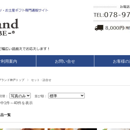
ご利用案内
お問い合せ
お客様の
ブランド神戸トップ
セット・詰合せ
切替：
並び順：
件中1件～40件を表示
商品一覧