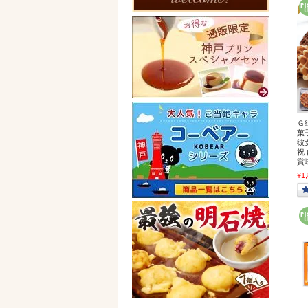
Ｇ
菓
彼
祝
賞
¥1