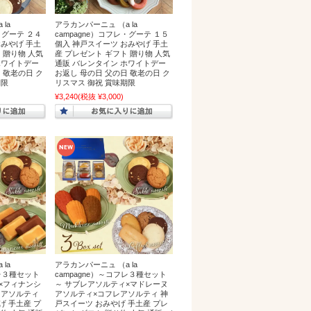
la
アラカンパーニュ （a la
・グーテ ２４
campagne）コフレ・グーテ １５
おみやげ 手土
個入 神戸スイーツ おみやげ 手土
 贈り物 人気
産 プレゼント ギフト 贈り物 人気
ホワイトデー
通販 バレンタイン ホワイトデー
 敬老の日 ク
お返し 母の日 父の日 敬老の日 ク
期限
リスマス 御祝 賞味期限
¥3,240
(税抜 ¥3,000)
la
アラカンパーニュ （a la
フレ３種セット
campagne）～コフレ３種セット
×フィナンシ
～ サブレアソルティ×マドレーヌ
レアソルティ
アソルティ×コフレアソルティ 神
げ 手土産 プ
戸スイーツ おみやげ 手土産 プレ