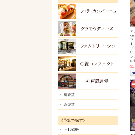
アラカ
グラモ
ア
c
マ
ト
ファク
プ
い
ン
の
Ｇ線コ
¥1
神戸風
梅香堂
永楽堂
《予算で探す》
～1080円