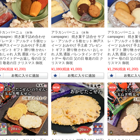
ンパーニュ
ウディーズ
ラカンパーニュ （a la
アラカンパーニュ （a la
アラカンパーニュ （a 
ampagne）焼き菓子詰め合わせ
campagne） 焼き菓子 詰合せ サブ
campagne） 焼き
ドレーヌ・アソルティ５個セッ
レ・アソルティ５枚セット 神戸ス
レ・アソルティ５個
 神戸スイーツ おみやげ 手土産
イーツ おみやげ 手土産 プレゼン
イーツ おみやげ 手
トリーシン
レゼント ギフト 贈り物 かわい
ト ギフト 贈り物 かわいい おしゃ
ト ギフト 贈り物 か
 おしゃれ 人気 通販 バレンタイ
れ 人気 通販 バレンタイン ホワイ
れ 人気 通販 バレン
 ホワイトデーお返し 母の日 父
トデー 母の日 父の日 敬老の日 ク
トデー 母の日 父の日
日 敬老の日 クリスマス 御祝
リスマス 御祝
リスマス 御祝
ンフェクト
,296
(税抜 ¥1,200)
¥1,080
(税抜 ¥1,000)
¥1,296
(税抜 ¥1,200)
月堂