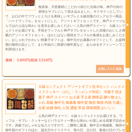
無添加、天然素材にこだわり続けた伝統の味。神戸の街の
表情をサブレにして焼き込みました。サクサクっとしてい
て、お口の中でフワッととろける美味しいサブレとＧ線自慢のロングセラー商品
「ハードワッフル」をセットにした、アソートギフトセットです。神戸スイーツな
らではの上品な味わいを是非お楽しみください！人気の神戸スイーツ、Ｇ線コンフ
ェクトがお届けする、手焼きワッフルと神戸サブレをセットした自慢のおいしさ満
載のアソートギフトセット。ほかにはない固焼きワッフルの食感をお楽しみくださ
い。おしゃれでかわいい焼菓子ギフトは、御中元やお歳暮のギフトとして、お盆時
期の御供の品として、また年始のご挨拶の御年賀など、あらゆるギフトシーンでご
利用頂けます。
価格： 3,800円(税抜 3,519円)
Ｇ線コンフェクト アソートギフト缶 Bセット ハンドメ
イドクッキー （のし・ラッピング対応） 洋菓子 焼き
菓子 神戸 スイーツ お土産 手土産 贈答品 贈り物 おし
ゃれ 高級 御中元 御歳暮 御年賀 御供 御祝 内祝 引越し
出産 結婚 御礼 人気 通販 常温 賞味期限 おいしい
人気の神戸スイーツ、Ｇ線コンフェクトがお届けする、ワ
ッフル・サブレ・クッキーなどバラエティー豊かな味わいが楽しめる焼菓子詰合せ
です。高級でおしゃれな缶入りですので、ご贈答に最適。御中元や御歳暮、御供や
御年賀のギフトのほか、誕生日やクリスマス、母の日、父の日、敬老の日のプレゼ