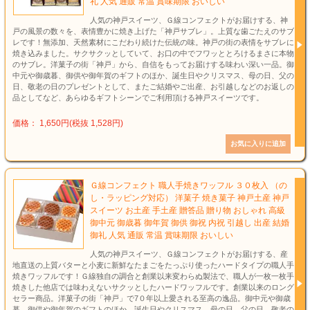
礼 人気 通販 常温 賞味期限 おいしい
人気の神戸スイーツ、Ｇ線コンフェクトがお届けする、神
戸の風景の数々を、表情豊かに焼き上げた「神戸サブレ」。上質な歯ごたえのサブ
レです！無添加、天然素材にこだわり続けた伝統の味。神戸の街の表情をサブレに
焼き込みました。サクサクッとしていて、お口の中でフワッととろけるまさに本物
のサブレ。洋菓子の街「神戸」から、自信をもってお届けする味わい深い一品。御
中元や御歳暮、御供や御年賀のギフトのほか、誕生日やクリスマス、母の日、父の
日、敬老の日のプレゼントとして、またご結婚やご出産、お引越しなどのお返しの
品としてなど、あらゆるギフトシーンでご利用頂ける神戸スイーツです。
価格： 1,650円(税抜 1,528円)
Ｇ線コンフェクト 職人手焼きワッフル ３０枚入 （の
し・ラッピング対応） 洋菓子 焼き菓子 神戸土産 神戸
スイーツ お土産 手土産 贈答品 贈り物 おしゃれ 高級
御中元 御歳暮 御年賀 御供 御祝 内祝 引越し 出産 結婚
御礼 人気 通販 常温 賞味期限 おいしい
人気の神戸スイーツ、Ｇ線コンフェクトがお届けする、産
地直送の上質バターと小麦に新鮮なたまごをたっぷり使ったハードタイプの職人手
焼きワッフルです！Ｇ線独自の調合と創業以来変わらぬ製法で、職人が一枚一枚手
焼きした他店では味わえないサクッとしたハードワッフルです。創業以来のロング
セラー商品。洋菓子の街「神戸」で7０年以上愛される至高の逸品。御中元や御歳
暮、御供や御年賀のギフトのほか、誕生日やクリスマス、母の日、父の日、敬老の