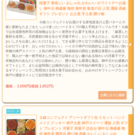
焼菓子 美味しい おしゃれ かわいい ホワイトデーお返
し 御中元 御歳暮 御供 御年賀 敬老の日 人気 通販 高級
ギフト プレゼント お土産 手土産 贈り物
Ｇ線コンフェクトがお届けする産地直送の上質バターと小
麦に新鮮なたまごをたっぷり使ったハードタイプの職人手焼きワッフルです！Ｇ線
では合成着色料等の添加物はなるべく使用せずお菓子を焼き上げます。「厳選した
素材を使用し、天然素材の味を生かす洋菓子作り」という考えのもと、出来立ての
おいしさをお楽しみいただけるよう、できる限り作り立ての商品を発送するように
心がけています。おしゃれでかわいい、ハイカラ神戸の伝統的な上品で味わい深い
本物の神戸スイーツ・人気の神戸土産。Ｇ線独自の調合と創業以来変わらぬ製法
で、職人が一枚一枚手焼きした他店では味わえない趣のある味わいの洋菓子です。
本物志向のあなたにぜひお勧めしたい、贈り物にも最適な逸品。御中元やお歳暮の
ギフトとして、またお盆時期には御供の品としてや年始の御年賀としてなどあらゆ
るギフトシーンでご利用頂ける焼き菓子詰め合わせ。おみやげギフトシーブランド
神戸の通販サイトにて好評販売中です。
価格： 2,000円(税抜 1,852円)
PICK UP
Ｇ線コンフェクト アソートギフト缶 Ｃセット ハンド
メイド クッキー 神戸土産 神戸スイーツ 通販 人気 ギフ
ト プレゼント 洋菓子 焼菓子 詰合せ 御中元 御歳暮 御
供 御年賀 贈答品 贈り物 高級 おいしい おしゃれ