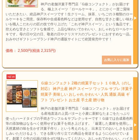
神戸の老舗洋菓子専門店「G線コンフェクト」がお届けす
る、極上スイーツ「ロールケーキ」。とにかく一度ご賞味
いただきたい、絶品神戸スイーツです！生クリーム、抹茶、いちごの３種類のロー
ルケーキをご用意。保存料や合成着色料などは使用せず、自然な甘さと優しい味わ
いを職人こだわりの匠の技で作り上げた「これぞ神戸スイーツ」という逸品です。
控えめな甘さとソフトな食感で、上品な味わいでかわいい、おしゃれなロールケー
キです。母の日や父の日、敬老の日やクリスマスのプレゼントにおすすめな一品。
おみやげギフトシーブランド神戸の通販サイトにて絶賛発売中です！
価格： 2,500円(税抜 2,315円)
NEW
Ｇ線コンフェクト 2種の焼菓子セット １０枚入（のし
対応） 神戸土産 神戸 スイーツ ワッフル サブレ 洋菓子
焼菓子 美味しい おしゃれ かわいい 人気 通販 高級 ギ
フト プレゼント お土産 手土産 贈り物
神戸の老舗洋菓子専門店「Ｇ線コンフェクト」がお届けす
る産地直送の上質バターと小麦に新鮮なたまごをたっぷり
使ったハードタイプの手焼きワッフル＆サブレクッキーです！Ｇ線では合成着色料
等の添加物はなるべく使用せずお菓子を焼き上げます。「厳選した素材を使用し、
天然素材の味を生かす洋菓子作り」という考えのもと、出来立てのおいしさをお楽
しみいただけるよう、できる限り作り立ての商品を発送するように心がけていま
す。創業７０年の伝統の味をぜひ味わってください。おしゃれでかわいい、ハイカ