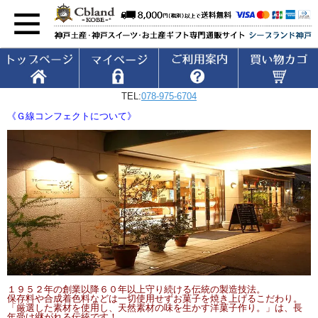
TEL:
078-975-6704
《Ｇ線コンフェクトについて》
１９５２年の創業以降６０年以上守り続ける伝統の製造技法。
保存料や合成着色料などは一切使用せずお菓子を焼き上げるこだわり。
「厳選した素材を使用し、天然素材の味を生かす洋菓子作り。」は、長
年受け継がれる伝統です！