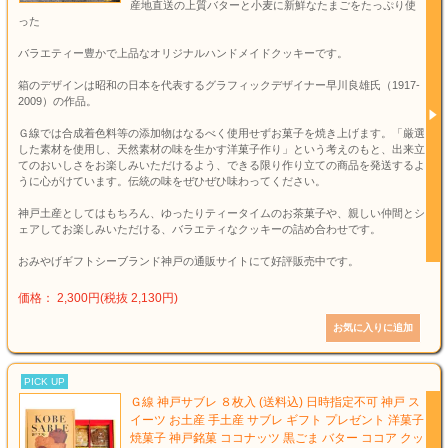
産地直送の上質バターと小麦に新鮮なたまごをたっぷり使
った
バラエティー豊かで上品なオリジナルハンドメイドクッキーです。
箱のデザインは昭和の日本を代表するグラフィックデザイナー早川良雄氏（1917-
2009）の作品。
Ｇ線では合成着色料等の添加物はなるべく使用せずお菓子を焼き上げます。「厳選
した素材を使用し、天然素材の味を生かす洋菓子作り」という考えのもと、出来立
てのおいしさをお楽しみいただけるよう、できる限り作り立ての商品を発送するよ
うに心がけています。伝統の味をぜひぜひ味わってください。
神戸土産としてはもちろん、ゆったりティータイムのお茶菓子や、親しい仲間とシ
ェアしてお楽しみいただける、バラエティなクッキーの詰め合わせです。
おみやげギフトシーブランド神戸の通販サイトにて好評販売中です。
価格： 2,300円(税抜 2,130円)
PICK UP
Ｇ線 神戸サブレ ８枚入 (送料込) 日時指定不可 神戸 ス
イーツ お土産 手土産 サブレ ギフト プレゼント 洋菓子
焼菓子 神戸銘菓 ココナッツ 黒ごま バター ココア クッ