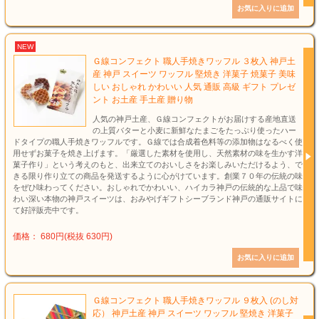
NEW
Ｇ線コンフェクト 職人手焼きワッフル ３枚入 神戸土
産 神戸 スイーツ ワッフル 堅焼き 洋菓子 焼菓子 美味
しい おしゃれ かわいい 人気 通販 高級 ギフト プレゼ
ント お土産 手土産 贈り物
人気の神戸土産、Ｇ線コンフェクトがお届けする産地直送
の上質バターと小麦に新鮮なたまごをたっぷり使ったハー
ドタイプの職人手焼きワッフルです。Ｇ線では合成着色料等の添加物はなるべく使
用せずお菓子を焼き上げます。「厳選した素材を使用し、天然素材の味を生かす洋
菓子作り」という考えのもと、出来立てのおいしさをお楽しみいただけるよう、で
きる限り作り立ての商品を発送するように心がけています。創業７０年の伝統の味
をぜひ味わってください。おしゃれでかわいい、ハイカラ神戸の伝統的な上品で味
わい深い本物の神戸スイーツは、おみやげギフトシーブランド神戸の通販サイトに
て好評販売中です。
価格： 680円(税抜 630円)
Ｇ線コンフェクト 職人手焼きワッフル ９枚入 (のし対
応） 神戸土産 神戸 スイーツ ワッフル 堅焼き 洋菓子