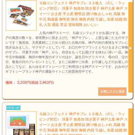
Ｇ線コンフェクト 神戸サブレ ３２枚入 （のし・ラッ
ピング対応） 洋菓子 無添加 焼き菓子 神戸土産 神戸 ス
イーツ お土産 手土産 贈答品 贈り物 おしゃれ 高級 御
中元 御歳暮 御年賀 御供 御祝 内祝 引越し 出産 結婚 御
礼 人気 通販 常温 賞味期限 おいしい
人気の神戸スイーツ、Ｇ線コンフェクトがお届けする、神
戸の風景の数々を、表情豊かに焼き上げた「神戸サブレ」。上質な歯ごたえのサブ
レです！無添加、天然素材にこだわり続けた伝統の味。神戸の街の表情をサブレに
焼き込みました。サクサクッとしていて、お口の中でフワッととろけるまさに本物
のサブレ。洋菓子の街「神戸」から、自信をもってお届けする味わい深い一品。御
中元や御歳暮、御供や御年賀のギフトのほか、誕生日やクリスマス、母の日、父の
日、敬老の日のプレゼントとして、またご結婚やご出産、お引越しなどのお返しの
品としてなど、あらゆるギフトシーンでご利用頂ける神戸スイーツです。おみやげ
ギフトシーブランド神戸の通販サイトにて絶賛発売中です。
価格： 3,200円(税抜 2,963円)
PICK UP
Ｇ線コンフェクト 神戸サブレ １６枚入 （のし・ラッ
ピング対応） 洋菓子 無添加 焼き菓子 神戸土産 神戸 ス
イーツ お土産 手土産 贈答品 贈り物 おしゃれ 高級 御
中元 御歳暮 御年賀 御供 御祝 内祝 引越し 出産 結婚 御