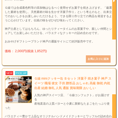
Ｇ線では合成着色料等の添加物はなるべく使用せずお菓子を焼き上げます。「厳選
した素材を使用し、天然素材の味を生かす洋菓子作り」という考えのもと、出来立
てのおいしさをお楽しみいただけるよう、できる限り作り立ての商品を発送するよ
うに心がけています。伝統の味をぜひぜひ味わってください。
神戸土産としてはもちろん、ゆったりティータイムのお茶菓子や、親しい仲間とシ
ェアしてお楽しみいただける、バラエティなクッキーの詰め合わせです。
おみやげギフトシーブランド神戸の通販サイトにて好評販売中です。
価格： 2,000円(税抜 1,852円)
NEW
PICK UP
Ｇ線 miniクッキー缶 Ｂセット 洋菓子 焼き菓子 神戸 ス
イーツ 職場 彼女 子供 贈答品 おしゃれ 高級 御祝 内祝
出産 結婚 御礼 人気 通販 賞味期限 おいしい
人気の神戸スイーツ店、「Ｇ線コンフェクト」がお届けす
る
産地直送の上質バターと小麦に新鮮なたまごをたっぷり使
った
バラエティー豊かで上品なオリジナルハンドメイドクッキーとワッフルの詰め合わ