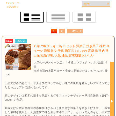
1 / 2ページ
（全25件）
1
2
次へ
NEW
PICK UP
Ｇ線 miniクッキー缶 Ｄセット 洋菓子 焼き菓子 神戸 ス
イーツ 職場 彼女 子供 贈答品 おしゃれ 高級 御祝 内祝
出産 結婚 御礼 人気 通販 賞味期限 おいしい
人気の神戸スイーツ店、「Ｇ線コンフェクト」がお届けす
る
産地直送の上質バターと小麦に新鮮なたまごをたっぷり使
った
上品で厚みのあるハードタイプのワッフルと、神戸の風景を愛らしいデザインでか
たどったサブレの詰め合わせです。
箱のデザインは昭和の日本を代表するグラフィックデザイナー早川良雄氏（1917-
2009）の作品。
Ｇ線では合成着色料等の添加物はなるべく使用せずお菓子を焼き上げます。「厳選
した素材を使用し、天然素材の味を生かす洋菓子作り」という考えのもと、出来立