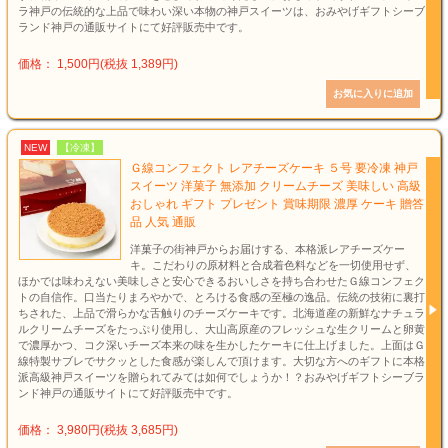
ラ神戸の伝統的な上品で味わい深い本物の神戸スイーツは、おみやげギフトシーブ
ランド神戸の通販サイトにて好評販売中です。
価格： 1,500円(税抜 1,389円)
NEW
【冷凍】
Ｇ線コンフェクト レアチーズケーキ ５号 要冷凍 神戸
スイーツ 洋菓子 無添加 クリームチーズ 美味しい 高級
おしゃれ ギフト プレゼント 賞味期限 濃厚 ケーキ 贈答
品 人気 通販
洋菓子の街神戸からお届けする、本格派レアチーズケー
キ。こだわりの原材料と合成着色料などを一切使用せず、
ほかでは味わえない美味しさと安心できるおいしさを持ち合わせたＧ線コンフェク
トの自信作。口当たりまろやかで、とろける食感の至極の逸品。伝統の技術に裏打
ちされた、上品で滑らかな舌触りのチーズケーキです。北海道産の新鮮なナチュラ
ルクリームチーズをたっぷり使用し、大山高原産のフレッシュな生クリームと卵黄
で濃厚かつ、コク深いチーズ本来の味を生かしたケーキに仕上げました。上面はＧ
線特製サブレでサクッとした食感が楽しんで頂けます。大切な方へのギフトに本格
派高級神戸スイーツを贈られてみては如何でしょうか！？おみやげギフトシーブラ
ンド神戸の通販サイトにて好評販売中です。
価格： 3,980円(税抜 3,685円)