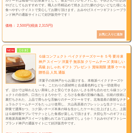
ルケーキは職場へのお茶菓子として、彼女へのプレゼントにも、子供さんへのおみ
やげとしてもおすすめです。職人が丹精込めて焼き上げた癖の少ないどなた様にも
食べやすいテイストで安心してお贈り頂けます。おみやげスイーツギフトシーブラ
ンド神戸の通販サイトにて好評販売中です！
価格： 2,500円(税抜 2,315円)
NEW
【冷凍】
Ｇ線コンフェクト ベイクドチーズケーキ ５号 要冷凍
神戸 スイーツ 洋菓子 無添加 クリームチーズ 美味しい
高級 おしゃれ ギフト プレゼント 賞味期限 濃厚 ケーキ
贈答品 人気 通販
洋菓子の街神戸からお届けする、本格派ベイクドチーズケ
ーキ。こだわりの原材料と合成着色料などを一切使用せ
ず、ほかでは味わえない美味しさと安心できるおいしさを持ち合わせたＧ線コンフ
ェクトの自信作。口当たりまろやかで、とろける食感の至極の逸品。伝統の技術に
裏打ちされた、上品で滑らかな舌触りのチーズケーキです。北海道産の新鮮なナチ
ュラルクリームチーズをたっぷり使用し、大山高原産のフレッシュな生クリームと
卵黄で濃厚かつ、コク深いチーズ本来の味を生かしたケーキに仕上げました。上面
はＧ線特製サブレでサクッとした食感が楽しんで頂けます。大切な方へのギフトに
本格派高級神戸スイーツを贈られてみては如何でしょうか！？おみやげギフトシー
ブランド神戸の通販サイトにて好評販売中です。