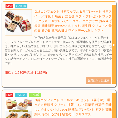
NEW
PICK UP
Ｇ線コンフェクト 神戸ワッフル＆サブレセット 神戸ス
イーツ 洋菓子 焼菓子 詰合せ ギフト プレゼント ワッフ
ル クッキー サブレ バター ココア ココナッツ おみやげ
常温 賞味期限 かわいい おしゃれ 誕生日 クリスマス 母
の日 父の日 敬老の日 ホワイトデーお返し ギフト
神戸の人気老舗洋菓子店「G線コンフェクト」がお届けす
る、ワッフル＆サブレのギフトセットです！職人の拘り厳選素材を使用した洋菓子
は、神戸らしい上品で優しい味わい。お口に広がる爽やかな風味と歯ごたえは、老
若男女問わず、どなたにも召し上がり易い美味しさです。母の日や父の日、敬老の
日やクリスマスのプレゼントに。かわいいリボンラッピングで包まれた神戸スイー
ツの詰合せギフト。おみやげギフトシーブランド神戸の通販サイトにて好評販売中
です。
価格： 1,280円(税抜 1,185円)
NEW
PICK UP
【冷凍】
Ｇ線コンフェクト ロールケーキ セット （要冷凍） 選
べる２種類 生クリーム 抹茶 いちご 洋菓子 焼菓子 美味
しい かわいい おしゃれ 贈答品 プレゼント ギフト 賞味
期限 母の日 父の日 敬老の日 クリスマス