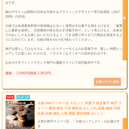
せです。
箱のデザインは昭和の日本を代表するグラフィックデザイナー早川良雄氏（1917-
2009）の作品。
Ｇ線では合成着色料等の添加物はなるべく使用せずお菓子を焼き上げます。「厳選
した素材を使用し、天然素材の味を生かす洋菓子作り」という考えのもと、出来立
てのおいしさをお楽しみいただけるよう、できる限り作り立ての商品を発送するよ
うに心がけています。伝統の味をぜひぜひ味わってください。
神戸土産としてはもちろん、ゆったりティータイムのお茶菓子や、親しい仲間とシ
ェアしてお楽しみいただける、バラエティなクッキーの詰め合わせです。
おみやげギフトシーブランド神戸の通販サイトにて好評販売中です。
価格： 2,000円(税抜 1,852円)
NEW
PICK UP
Ｇ線 miniクッキー缶 Ａセット 洋菓子 焼き菓子 神戸 ス
イーツ 職場 彼女 子供 贈答品 おしゃれ 高級 御祝 内祝
出産 結婚 御礼 人気 通販 賞味期限 おいしい
人気の神戸スイーツ店、「Ｇ線コンフェクト」がお届けす
る