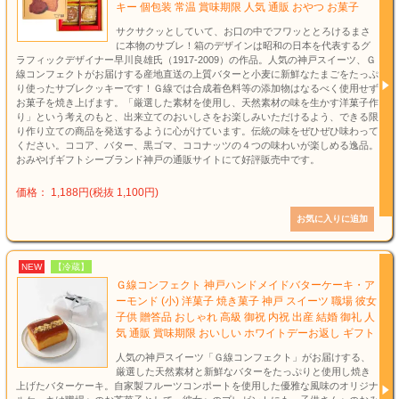
キー 個包装 常温 賞味期限 人気 通販 おやつ お菓子
サクサクッとしていて、お口の中でフワッととろけるまさ
に本物のサブレ！箱のデザインは昭和の日本を代表するグ
ラフィックデザイナー早川良雄氏（1917-2009）の作品。人気の神戸スイーツ、Ｇ
線コンフェクトがお届けする産地直送の上質バターと小麦に新鮮なたまごをたっぷ
り使ったサブレクッキーです！Ｇ線では合成着色料等の添加物はなるべく使用せず
お菓子を焼き上げます。「厳選した素材を使用し、天然素材の味を生かす洋菓子作
り」という考えのもと、出来立てのおいしさをお楽しみいただけるよう、できる限
り作り立ての商品を発送するように心がけています。伝統の味をぜひぜひ味わって
ください。ココア、バター、黒ゴマ、ココナッツの４つの味わいが楽しめる逸品。
おみやげギフトシーブランド神戸の通販サイトにて好評販売中です。
価格： 1,188円(税抜 1,100円)
NEW
【冷蔵】
Ｇ線コンフェクト 神戸ハンドメイドバターケーキ・ア
ーモンド (小) 洋菓子 焼き菓子 神戸 スイーツ 職場 彼女
子供 贈答品 おしゃれ 高級 御祝 内祝 出産 結婚 御礼 人
気 通販 賞味期限 おいしい ホワイトデーお返し ギフト
人気の神戸スイーツ「Ｇ線コンフェクト」がお届けする、
厳選した天然素材と新鮮なバターをたっぷりと使用し焼き
上げたバターケーキ。自家製フルーツコンポートを使用した優雅な風味のオリジナ