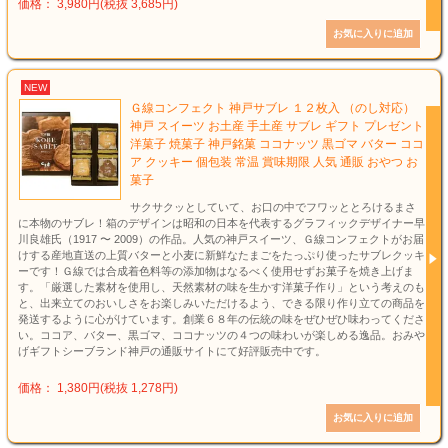
価格： 3,980円(税抜 3,685円)
NEW
Ｇ線コンフェクト 神戸サブレ １２枚入 （のし対応）
神戸 スイーツ お土産 手土産 サブレ ギフト プレゼント
洋菓子 焼菓子 神戸銘菓 ココナッツ 黒ゴマ バター ココ
ア クッキー 個包装 常温 賞味期限 人気 通販 おやつ お
菓子
サクサクッとしていて、お口の中でフワッととろけるまさ
に本物のサブレ！箱のデザインは昭和の日本を代表するグラフィックデザイナー早
川良雄氏（1917 〜 2009）の作品。人気の神戸スイーツ、Ｇ線コンフェクトがお届
けする産地直送の上質バターと小麦に新鮮なたまごをたっぷり使ったサブレクッキ
ーです！Ｇ線では合成着色料等の添加物はなるべく使用せずお菓子を焼き上げま
す。「厳選した素材を使用し、天然素材の味を生かす洋菓子作り」という考えのも
と、出来立てのおいしさをお楽しみいただけるよう、できる限り作り立ての商品を
発送するように心がけています。創業６８年の伝統の味をぜひぜひ味わってくださ
い。ココア、バター、黒ゴマ、ココナッツの４つの味わいが楽しめる逸品。おみや
げギフトシーブランド神戸の通販サイトにて好評販売中です。
価格： 1,380円(税抜 1,278円)