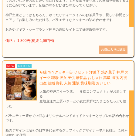
てのおいしさをお楽しみいただけるよう、できる限り作り立ての商品を発送するよ
うに心がけています。伝統の味をぜひぜひ味わってください。
神戸土産としてはもちろん、ゆったりティータイムのお茶菓子や、親しい仲間とシ
ェアしてお楽しみいただける、バラエティなクッキーの詰め合わせです。
おみやげギフトシーブランド神戸の通販サイトにて好評販売中です。
価格： 1,800円(税抜 1,667円)
NEW
PICK UP
Ｇ線 miniクッキー缶 Ｃセット 洋菓子 焼き菓子 神戸 ス
イーツ 職場 彼女 子供 贈答品 おしゃれ 高級 御祝 内祝
出産 結婚 御礼 人気 通販 賞味期限 おいしい
人気の神戸スイーツ店、「Ｇ線コンフェクト」がお届けす
る
産地直送の上質バターと小麦に新鮮なたまごをたっぷり使
った
バラエティー豊かで上品なオリジナルハンドメイドクッキーとサブレの詰め合わせ
です。
箱のデザインは昭和の日本を代表するグラフィックデザイナー早川良雄氏（1917-
2009）の作品。