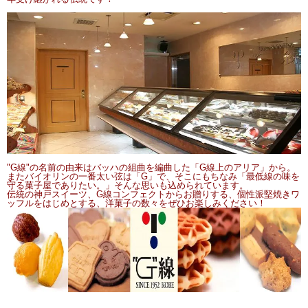
"G線"の名前の由来はバッハの組曲を編曲した「G線上のアリア」から。
またバイオリンの一番太い弦は「G」で、そこにもちなみ「最低線の味を
守る菓子屋でありたい。」そんな思いも込められています。
伝統の神戸スイーツ、G線コンフェクトからお贈りする、個性派堅焼きワ
ッフルをはじめとする、洋菓子の数々をぜひお楽しみください！