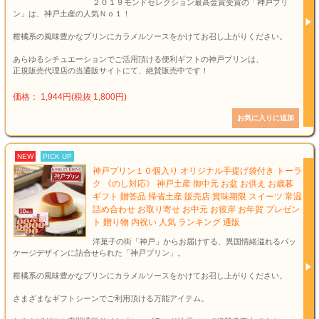
２０１９モンドセレクション最高金賞受賞の「神戸プリ
ン」は、神戸土産の人気Ｎｏ１！
柑橘系の風味豊かなプリンにカラメルソースをかけてお召し上がりください。
あらゆるシチュエーションでご活用頂ける便利ギフトの神戸プリンは、
正規販売代理店の当通販サイトにて、絶賛販売中です！
価格： 1,944円(税抜 1,800円)
NEW
PICK UP
神戸プリン１０個入り オリジナル手提げ袋付き トーラ
ク 《のし対応》 神戸土産 御中元 お盆 お供え お歳暮
ギフト 贈答品 帰省土産 販売店 賞味期限 スイーツ 常温
詰め合わせ お取り寄せ お中元 お彼岸 お年賀 プレゼン
ト 贈り物 内祝い 人気 ランキング 通販
洋菓子の街「神戸」からお届けする、異国情緒溢れるパッ
ケージデザインに詰合せられた「神戸プリン」。
柑橘系の風味豊かなプリンにカラメルソースをかけてお召し上がりください。
さまざまなギフトシーンでご利用頂ける万能アイテム。