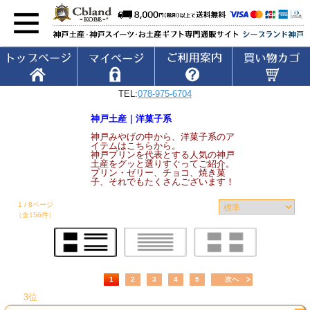
TEL:
078-975-6704
神戸土産｜洋菓子系
神戸みやげの中から、洋菓子系のア
イテムはこちらから。
神戸プリンを代表とする人気の神戸
土産をグッと選りすぐってご紹介。
プリン・ゼリー、チョコ、焼き菓
子、それでもたくさんございます！
1 / 8ページ
（全156件）
1
2
3
4
5
次へ
3位