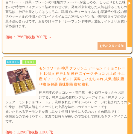
ョコレート・抹茶・プレーンの3種類のフレーバーが楽しめる、しっとりとした味
わいが特徴のフィナンシェ詰め合わせです。発売以来安定した人気を誇るこちらの
商品は、神戸土産としてはもちろん、職場でのティータイムのお茶菓子や学校の部
活やサークルの仲間とのブレイクタイムにご利用いただける、個包装タイプの焼き
菓子詰め合わせです。おみやげギフト「シーブランド神戸」通販サイトよりお買い
求め頂けます。
価格： 756円(税抜 700円)
～
PICK UP
【冷蔵】
モンロワール 神戸 クラッシュ アーモンド チョコレー
ト 15個入 神戸土産 神戸 スイーツ チョコ お土産 手土
産 ギフト プレゼント 美味しい おしゃれ 人気 通販 贈
り物 個包装 賞味期限 御祝 御礼
神戸岡本のチョコレート専門店「モンロワール」からお届
けする、神戸土産の超ロングセラーアイテム「神戸クラッ
シュアーモンドチョコレート」。洗練されたデザインのパーケージに包まれたその
中身は、神戸異人館をイメージした上品な味わいのチョコレートです。
歯ごたえあるアーモンドを惜しみなく使用！男性に人気のおすすめ商品です！
個包装なので分けやすく、常温で日持ちが長いので安心して贈れるギフトアイテム
です。
価格： 1,296円(税抜 1,200円)