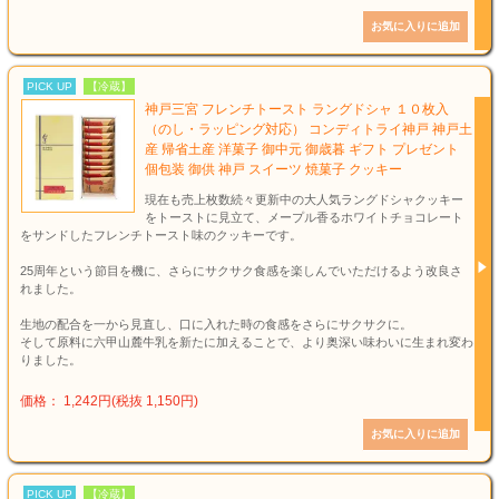
PICK UP
【冷蔵】
神戸三宮 フレンチトースト ラングドシャ １０枚入
（のし・ラッピング対応） コンディトライ神戸 神戸土
産 帰省土産 洋菓子 御中元 御歳暮 ギフト プレゼント
個包装 御供 神戸 スイーツ 焼菓子 クッキー
現在も売上枚数続々更新中の大人気ラングドシャクッキー
をトーストに見立て、メープル香るホワイトチョコレート
をサンドしたフレンチトースト味のクッキーです。
25周年という節目を機に、さらにサクサク食感を楽しんでいただけるよう改良さ
れました。
生地の配合を一から見直し、口に入れた時の食感をさらにサクサクに。
そして原料に六甲山麓牛乳を新たに加えることで、より奥深い味わいに生まれ変わ
りました。
価格： 1,242円(税抜 1,150円)
PICK UP
【冷蔵】