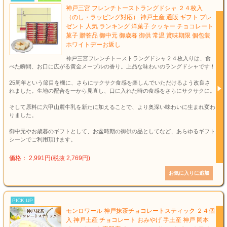
神戸三宮 フレンチトーストラングドシャ ２４枚入
（のし・ラッピング対応） 神戸土産 通販 ギフト プレ
ゼント 人気 ランキング 洋菓子 クッキー チョコレート
菓子 贈答品 御中元 御歳暮 御供 常温 賞味期限 個包装
ホワイトデーお返し
神戸三宮フレンチトーストラングドシャ２４枚入りは、食
べた瞬間、お口に広がる黄金メープルの香り。上品な味わいのラングドシャです！
25周年という節目を機に、さらにサクサク食感を楽しんでいただけるよう改良さ
れました。生地の配合を一から見直し、口に入れた時の食感をさらにサクサクに。
そして原料に六甲山麓牛乳を新たに加えることで、より奥深い味わいに生まれ変わ
りました。
御中元やお歳暮のギフトとして、お盆時期の御供の品としてなど、あらゆるギフト
シーンでご利用頂けます。
価格： 2,991円(税抜 2,769円)
PICK UP
モンロワール 神戸抹茶チョコレートスティック ２４個
入 神戸土産 チョコレート おみやげ 手土産 神戸 岡本