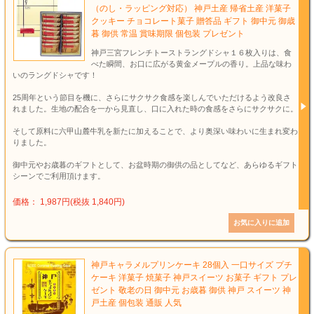
（のし・ラッピング対応） 神戸土産 帰省土産 洋菓子
クッキー チョコレート菓子 贈答品 ギフト 御中元 御歳
暮 御供 常温 賞味期限 個包装 プレゼント
神戸三宮フレンチトーストラングドシャ１６枚入りは、食
べた瞬間、お口に広がる黄金メープルの香り。上品な味わ
いのラングドシャです！
25周年という節目を機に、さらにサクサク食感を楽しんでいただけるよう改良さ
れました。生地の配合を一から見直し、口に入れた時の食感をさらにサクサクに。
そして原料に六甲山麓牛乳を新たに加えることで、より奥深い味わいに生まれ変わ
りました。
御中元やお歳暮のギフトとして、お盆時期の御供の品としてなど、あらゆるギフト
シーンでご利用頂けます。
価格： 1,987円(税抜 1,840円)
神戸キャラメルプリンケーキ 28個入 一口サイズ プチ
ケーキ 洋菓子 焼菓子 神戸スイーツ お菓子 ギフト プレ
ゼント 敬老の日 御中元 お歳暮 御供 神戸 スイーツ 神
戸土産 個包装 通販 人気