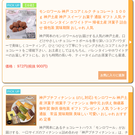
PICK UP
【冷蔵】
モンロワール 神戸 ココアミルク チョコレート １００
ｇ 神戸土産 神戸 スイーツ お菓子 通販 ギフト 人気 チ
ョコ バレンタイン ホワイトデー 帰省土産 洋菓子 詰合
せ 個包装 賞味期限 おしゃれ 人気
神戸岡本のモンロワールがお届けする人気の神戸土産。口
どけやさしいチョコレートボールを香り深いココアパウダ
ーで美味しくコーティング。ひとつひとつ丁寧にラッピングされたココアミルクチ
ョコレートをご堪能下さい。お土産としてはもちろん、バレンタインやホワイトデ
ーのお返しギフトにも。おうち時間の長い今、ティータイムのお茶菓子にも最適。
価格： 972円(税抜 900円)
PICK UP
神戸プチフィナンシェ (のし対応) モンロワール 神戸土
産 洋菓子 焼菓子 フィナンシェ 御中元 お供え 御歳暮
御年賀 御供 個包装 ギフト プレゼント 人気 ランキング
通販 常温 賞味期限 美味しい 可愛い おしゃれ おすす
め 定番
神戸岡本にあるチョコレートハウス「モンロワール」がお
届けする、一口サイズのフィナンシェ詰め合わせ「神戸プチフィナンシェ」は、チ