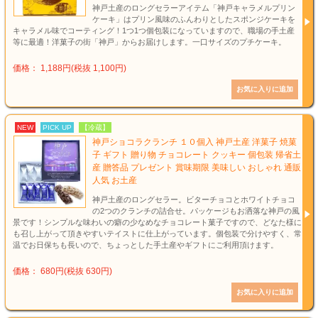
神戸土産のロングセラーアイテム「神戸キャラメルプリン
ケーキ」はプリン風味のふんわりとしたスポンジケーキを
キャラメル味でコーティング！1つ1つ個包装になっていますので、職場の手土産
等に最適！洋菓子の街「神戸」からお届けします。一口サイズのプチケーキ。
価格： 1,188円(税抜 1,100円)
NEW
PICK UP
【冷蔵】
神戸ショコラクランチ １０個入 神戸土産 洋菓子 焼菓
子 ギフト 贈り物 チョコレート クッキー 個包装 帰省土
産 贈答品 プレゼント 賞味期限 美味しい おしゃれ 通販
人気 お土産
神戸土産のロングセラー。ビターチョコとホワイトチョコ
の2つのクランチの詰合せ。パッケージもお洒落な神戸の風
景です！シンプルな味わいの癖の少なめなチョコレート菓子ですので、どなた様に
も召し上がって頂きやすいテイストに仕上がっています。個包装で分けやすく、常
温でお日保ちも長いので、ちょっとした手土産やギフトにご利用頂けます。
価格： 680円(税抜 630円)