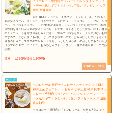
チョコレート専門店 ウェハース バレンタイン ホワイ
トデーお返しギフト おしゃれ 可愛い プレゼント 人気
通販 賞味期限
神戸 岡本のチョコレート専門店「モンロワール」が贈る人
気の抹茶ウエハースチョコ。抹茶ウエハースにホワイトチョコレート、プレーンウ
エハースに抹茶チョコレートの2種類の美味さ。インバウンドにも大好評の日本の
個性的な味わいが人気の抹茶チョコレートです。さくさくとした食感、程よい甘さ
のチョコレートをぜひお楽しみください。常温で日持ちも長く、クセの少ないお味
ですので、どなた様にも召し上がって頂きやすいので、おみやげとしてはもちろん
敬老の日やクリスマスのプレゼントやちょっとしたお心遣いの品としてもご利用頂
けるマルチギフトアイテム。おみやげギフトシーブランド神戸の通販サイトにて販
売中。
価格： 1,296円(税抜 1,200円)
PICK UP
モンロワール 神戸チョコレートスティック ２４個入
神戸土産 チョコレート おみやげ 手土産 神戸 岡本 チョ
コレート専門店 ウェハース バレンタイン ホワイトデ
ーお返しギフト おしゃれ 可愛い プレゼント 人気 通販
賞味期限
チョコレート専門店の「モンロワール」が贈る人気のチョ