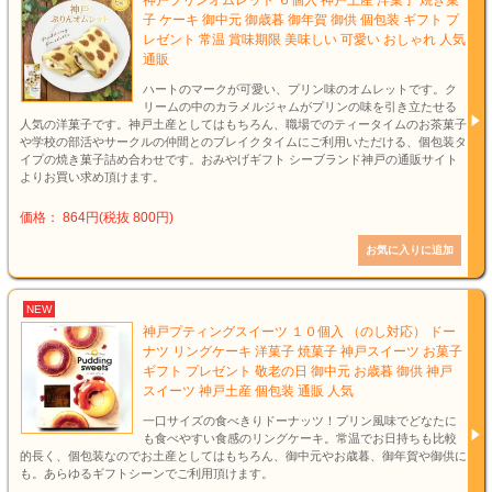
神戸プリンオムレット ６個入 神戸土産 洋菓子 焼き菓
子 ケーキ 御中元 御歳暮 御年賀 御供 個包装 ギフト プ
レゼント 常温 賞味期限 美味しい 可愛い おしゃれ 人気
通販
ハートのマークが可愛い、プリン味のオムレットです。ク
リームの中のカラメルジャムがプリンの味を引き立たせる
人気の洋菓子です。神戸土産としてはもちろん、職場でのティータイムのお茶菓子
や学校の部活やサークルの仲間とのブレイクタイムにご利用いただける、個包装タ
イプの焼き菓子詰め合わせです。おみやげギフト シーブランド神戸の通販サイト
よりお買い求め頂けます。
価格： 864円(税抜 800円)
NEW
神戸プティングスイーツ １０個入 （のし対応） ドー
ナツ リングケーキ 洋菓子 焼菓子 神戸スイーツ お菓子
ギフト プレゼント 敬老の日 御中元 お歳暮 御供 神戸
スイーツ 神戸土産 個包装 通販 人気
一口サイズの食べきりドーナッツ！プリン風味でどなたに
も食べやすい食感のリングケーキ。常温でお日持ちも比較
的長く、個包装なのでお土産としてはもちろん、御中元やお歳暮、御年賀や御供に
も。あらゆるギフトシーンでご利用頂けます。