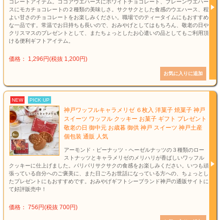
コレートアイテム。ココアウエハースにホワイトチョコレート、プレーンウエハー
スにモカチョコレートの２種類の美味しさ。サクサクとした食感のウエハース、程
よい甘さのチョコレートをお楽しみください。職場でのティータイムにもおすすめ
な一品です。常温でお日持ちも長いので、おみやげとしてはもちろん、敬老の日や
クリスマスのプレゼントとして、またちょっとしたお心遣いの品としてもご利用頂
ける便利ギフトアイテム。
価格： 1,296円(税抜 1,200円)
NEW
PICK UP
神戸ワッフルキャラメリゼ ６枚入 洋菓子 焼菓子 神戸
スイーツ ワッフル クッキー お菓子 ギフト プレゼント
敬老の日 御中元 お歳暮 御供 神戸 スイーツ 神戸土産
個包装 通販 人気
アーモンド・ピーナッツ・ヘーゼルナッツの３種類のロー
ストナッツとキャラメリゼのメリハリが香ばしいワッフル
クッキーに仕上げました。パリパリサクサクの食感をお楽しみください。いつも頑
張っている自分へのご褒美に、また日ごろお世話になっている方への、ちょっとし
たプレゼントにもおすすめです。おみやげギフトシーブランド神戸の通販サイトに
て好評販売中！
価格： 756円(税抜 700円)