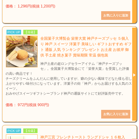
価格： 1,296円(税抜 1,200円)
PICK UP
【冷蔵】
全国菓子大博覧会 栄誉大賞 神戸チーズブッセ ５個入
り 神戸 スイーツ 洋菓子 美味しい ギフトおすすめ ギフ
ト 通販 人気 ランキング プレゼント お土産 お彼岸 御
供 手土産 焼き菓子 賞味期限 常温 個包装
神戸土産の超ロングセラーアイテム「神戸チーズブッ
セ」。全国菓子大博覧会にて「栄誉大賞」を受賞した評価
の高い商品です！
チーズクリームをふんだんに使用していますが、癖の少ない風味でどなた様も召し
上がりやすい味付けになっています。洋菓子の街「神戸」からお届けする人気のス
イーツ。
おみやげスイーツギフトシーブランド神戸の通販サイトにて好評販売中です。
価格： 972円(税抜 900円)
PICK UP
【冷蔵】
神戸三宮 フレンチトースト ラングドシャ １６枚入