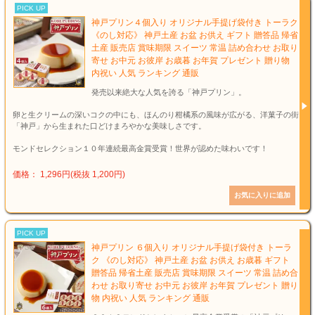
PICK UP
神戸プリン４個入り オリジナル手提げ袋付き トーラク
《のし対応》 神戸土産 お盆 お供え ギフト 贈答品 帰省
土産 販売店 賞味期限 スイーツ 常温 詰め合わせ お取り
寄せ お中元 お彼岸 お歳暮 お年賀 プレゼント 贈り物
内祝い 人気 ランキング 通販
発売以来絶大な人気を誇る「神戸プリン」。
卵と生クリームの深いコクの中にも、ほんのり柑橘系の風味が広がる、洋菓子の街
「神戸」から生まれた口どけまろやかな美味しさです。
モンドセレクション１０年連続最高金賞受賞！世界が認めた味わいです！
価格： 1,296円(税抜 1,200円)
PICK UP
神戸プリン ６個入り オリジナル手提げ袋付き トーラ
ク 《のし対応》 神戸土産 お盆 お供え お歳暮 ギフト
贈答品 帰省土産 販売店 賞味期限 スイーツ 常温 詰め合
わせ お取り寄せ お中元 お彼岸 お年賀 プレゼント 贈り
物 内祝い 人気 ランキング 通販