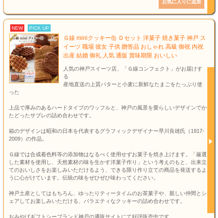
NEW
PICK UP
Ｇ線 miniクッキー缶 Ｄセット 洋菓子 焼き菓子 神戸 ス
イーツ 職場 彼女 子供 贈答品 おしゃれ 高級 御祝 内祝
出産 結婚 御礼 人気 通販 賞味期限 おいしい
人気の神戸スイーツ店、「Ｇ線コンフェクト」がお届けす
る
産地直送の上質バターと小麦に新鮮なたまごをたっぷり使
った
上品で厚みのあるハードタイプのワッフルと、神戸の風景を愛らしいデザインでか
たどったサブレの詰め合わせです。
箱のデザインは昭和の日本を代表するグラフィックデザイナー早川良雄氏（1917-
2009）の作品。
Ｇ線では合成着色料等の添加物はなるべく使用せずお菓子を焼き上げます。「厳選
した素材を使用し、天然素材の味を生かす洋菓子作り」という考えのもと、出来立
てのおいしさをお楽しみいただけるよう、できる限り作り立ての商品を発送するよ
うに心がけています。伝統の味をぜひぜひ味わってください。
神戸土産としてはもちろん、ゆったりティータイムのお茶菓子や、親しい仲間とシ
ェアしてお楽しみいただける、バラエティなクッキーの詰め合わせです。
おみやげギフトシーブランド神戸の通販サイトにて好評販売中です。