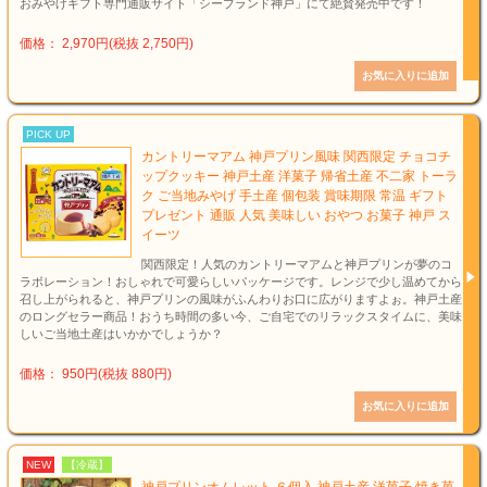
おみやげギフト専門通販サイト「シーブランド神戸」にて絶賛発売中です！
価格： 2,970円(税抜 2,750円)
PICK UP
カントリーマアム 神戸プリン風味 関西限定 チョコチ
ップクッキー 神戸土産 洋菓子 帰省土産 不二家 トーラ
ク ご当地みやげ 手土産 個包装 賞味期限 常温 ギフト
プレゼント 通販 人気 美味しい おやつ お菓子 神戸 ス
イーツ
関西限定！人気のカントリーマアムと神戸プリンが夢のコ
ラボレーション！おしゃれで可愛らしいパッケージです。レンジで少し温めてから
召し上がられると、神戸プリンの風味がふんわりお口に広がりますよぉ。神戸土産
のロングセラー商品！おうち時間の多い今、ご自宅でのリラックスタイムに、美味
しいご当地土産はいかかでしょうか？
価格： 950円(税抜 880円)
NEW
【冷蔵】