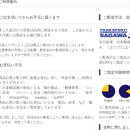
ご利用案内
ご注文頂いてからお手元に届くまで
ご配送方法、
常ご入金日の３営業日以内に発送させて頂き、ご入金から２
４日後には商品をお届け致します。
・ゼリー・アイス
佐川急便・日本郵
配送エリアにより上記日数より数日かかる場合もございます。
（エリアによ
す。
交通事情や天候による影響、配送会社の配達状況により、遅れる場
もございますので何卒ご了承ください。
ご配達日をご指定
望日時をご指定く
お支払い方法
ご指定可能時間
商品お受け取り時に直接お支払い頂く「代金引換（ご利用上
１万５千円まで）」
ご入金確認後の発送となる「銀行振込」「郵便振替」「コン
ニ決済」「クレジット決済（国内発行カードのみ）」「楽天
イ」「AmazonPay」「paypay」「auPAY」
すすめセット
商品お受け取り後のお支払いとなる「後払い決済」など、幅
いお支払い方法をご用意致しております。
※ご配送地域によっ
日時指定頂いた場合
産・神戸スイーツ
③に関しましては、決済会社の審査によりご希望に添えない場合ご
すので何卒ご了承く
います点、何卒ご了承ください。
送料に関しまし