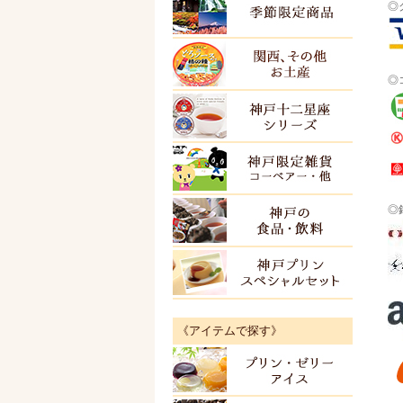
◎
季節限
関西・
◎
ＫＯＢ
神戸限
◎
神戸の
神戸プ
《アイテムで探す》
プリン