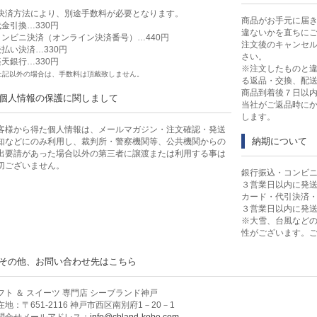
決済方法により、別途手数料が必要となります。
レート
商品がお手元に届
代金引換…330円
違ないかを直ちに
コンビニ決済（オンライン決済番号）…440円
注文後のキャンセ
後払い決済…330円
コーヒー・お茶
さい。
楽天銀行…330円
※注文したものと
上記以外の場合は、手数料は頂戴致しません。
る返品・交換、配
商品到着後７日以
・クッキー・焼菓子
個人情報の保護に関しまして
当社がご返品時に
します。
客様から得た個人情報は、メールマガジン・注文確認・発送
い・まんじゅう
納期について
知などにのみ利用し、裁判所・警察機関等、公共機関からの
出要請があった場合以外の第三者に譲渡または利用する事は
切ございません。
銀行振込・コンビ
ン・豚まん・しゅうまい
３営業日以内に発
カード・代引決済
３営業日以内に発
乾物・おつまみ・調味料
※大雪、台風など
性がございます。
・詰合せ
その他、お問い合わせ先はこちら
フト ＆ スイーツ 専門店 シーブランド神戸
在地：〒651-2116 神戸市西区南別府1－20－1