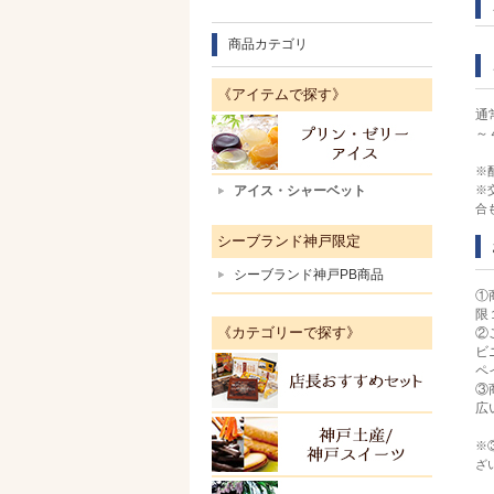
商品カテゴリ
《アイテムで探す》
通
～
プリン
※
アイス・シャーベット
※
合
シーブランド神戸限定
シーブランド神戸PB商品
①
限
《カテゴリーで探す》
②
ビ
ペ
店長お
③
広
神戸土
※
ざ