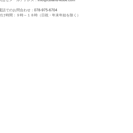
問合せメールアドレス：
info@cbland-kobe.com
電話でのお問合わせ：
078-975-6704
付け時間：９時～１８時（日祝・年末年始を除く）
ンパーニュ
ウディーズ
トリーシン
ンフェクト
月堂