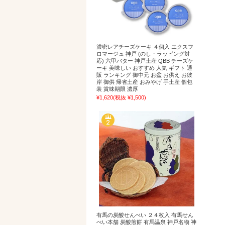
濃密レアチーズケーキ ４個入 エクスフ
ロマージュ 神戸 (のし・ラッピング対
応) 六甲バター 神戸土産 QBB チーズケ
ーキ 美味しい おすすめ 人気 ギフト 通
販 ランキング 御中元 お盆 お供え お彼
岸 御供 帰省土産 おみやげ 手土産 個包
装 賞味期限 濃厚
¥1,620
(税抜 ¥1,500)
有馬の炭酸せんべい ２４枚入 有馬せん
べい本舗 炭酸煎餅 有馬温泉 神戸名物 神