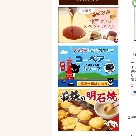
《
ッ
ー
ト
期
い
実
¥1
1件