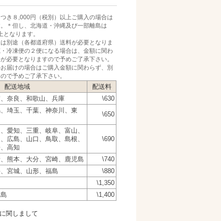
つき８,000円（税別）以上ご購入の場合は
す。＊但し、北海道・沖縄及び一部離島は
）以上となります。
）迄は別途（各都道府県）送料が必要となりま
蔵・冷凍便の２便になる場合は、金額に関わ
料が必要となりますので予めご了承下さい。
のお届けの場合はご購入金額に関わらず、別
すので予めご了承下さい。
配送地域
配送料
賀、奈良、和歌山、兵庫
\630
馬、埼玉、千葉、神奈川、東
\650
岡、愛知、三重、岐阜、富山、
山、広島、山口、鳥取、島根、
\690
媛、高知
崎、熊本、大分、宮崎、鹿児島
\740
手、宮城、山形、福島
\880
\1,350
離島
\1,400
に関しまして