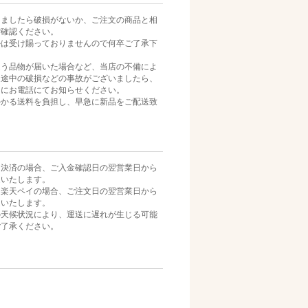
きましたら破損がないか、ご注文の商品と相
ご確認ください。
ルは受け賜っておりませんので何卒ご了承下
違う品物が届いた場合など、当店の不備によ
送途中の破損などの事故がございましたら、
内にお電話にてお知らせください。
かかる送料を負担し、早急に新品をご配送致
ニ決済の場合、ご入金確認日の翌営業日から
送いたします。
・楽天ペイの場合、ご注文日の翌営業日から
送いたします。
の天候状況により、運送に遅れが生じる可能
ご了承ください。