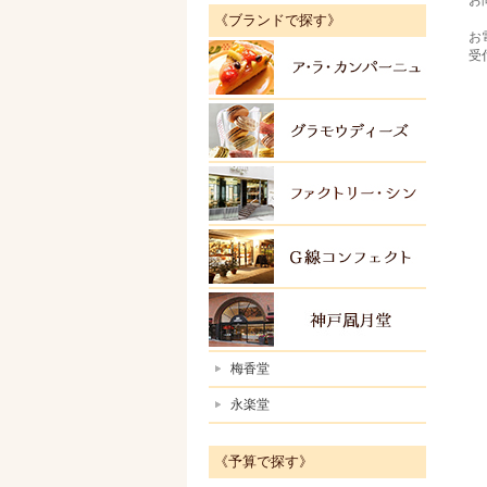
お
《ブランドで探す》
お
受
アラカ
グラモ
ファク
Ｇ線コ
神戸風
梅香堂
永楽堂
《予算で探す》