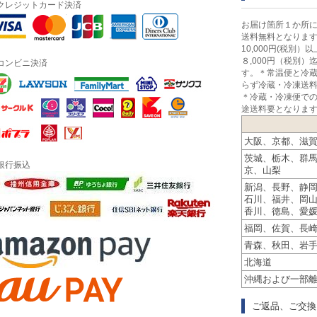
クレジットカード決済
定商品
お届け箇所１か所に
送料無料となりま
10,000円(税別
その他のお土産
８,000円（税別
コンビニ決済
す。＊常温便と冷
らず冷蔵・冷凍送
Ｅ十二星座シリーズ
＊冷蔵・冷凍便で
途送料要となりま
定雑貨
大阪、京都、滋
茨城、栃木、群
銀行振込
京、山梨
食品・飲料
新潟、長野、静
石川、福井、岡
香川、徳島、愛
リンスペシャルセット
福岡、佐賀、長
青森、秋田、岩
北海道
沖縄および一部
・ゼリー・アイス
ご返品、ご交換