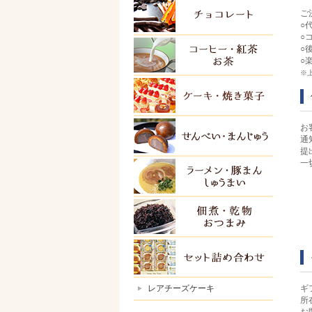
ご
チョコ
○
○
○
紅茶・
○
※
ケーキ
お
せんべ
通
提
一
ラーメ
佃煮・
セット
レアチーズケーキ
ギ
所