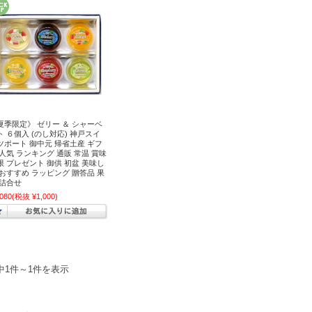
夏季限定》 ゼリー ＆ シャーベ
ト ６個入 (のし対応) 神戸スイ
ツポート 御中元 帰省土産 ギフ
 人気 ランキング 通販 常温 賞味
限 プレゼント 御供 初盆 美味し
 おすすめ ラッピング 贈答品 果
 詰合せ
,080
(税抜 ¥1,000)
中1件～1件を表示