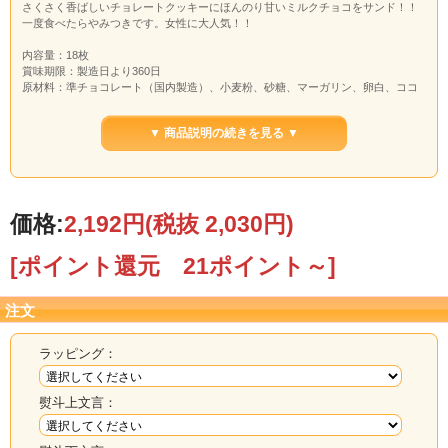
さくさく香ばしいチョレートクッキーにほんのり甘いミルクチョコをサンド！！
一度食べたらやみつきです。女性に大人気！！
内容量：18枚
賞味期限：製造日より360日
原材料：準チョコレート（国内製造）、小麦粉、砂糖、マーガリン、卵白、ココ
アパウダー、脱脂粉乳、乳等を主要原料とする食品（発酵バター、植物油脂、バ
ターオイル、その他）、油脂加工食品／乳化剤、膨張剤、ソルビット、香料、カ
▼ 商品説明の続きを見る ▼
ロチノイド色素、（一部に小麦・卵・乳成分・大豆を含む）
特定原材料等：小麦・卵・乳成分・大豆
保存方法：直射日光、高温多湿を避け常温で保存
価格:
2,192円
(税抜 2,030円)
[ポイント還元 21ポイント～]
注文
ラッピング：
熨斗上文言：