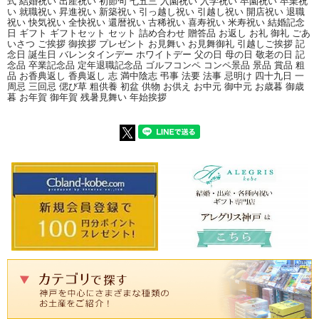
式 結婚祝い 出産祝い 初節句 七五三 入園祝い 入学祝い 卒園祝い 卒業祝
い 就職祝い 昇進祝い 新築祝い 引っ越し祝い 引越し祝い 開店祝い 退職
祝い 快気祝い 全快祝い 還暦祝い 古稀祝い 喜寿祝い 米寿祝い 結婚記念
日 ギフト ギフトセット セット 詰め合わせ 贈答品 お返し お礼 御礼 ごあ
いさつ ご挨拶 御挨拶 プレゼント お見舞い お見舞御礼 引越しご挨拶 記
念日 誕生日 バレンタインデー ホワイトデー 父の日 母の日 敬老の日 記
念品 卒業記念品 定年退職記念品 ゴルフコンペ コンペ景品 景品 賞品 粗
品 お香典返し 香典返し 志 満中陰志 弔事 法要 法事 忌明け 四十九日 一
周忌 三回忌 偲び草 粗供養 初盆 供物 お供え お中元 御中元 お歳暮 御歳
暮 お年賀 御年賀 残暑見舞い 年始挨拶