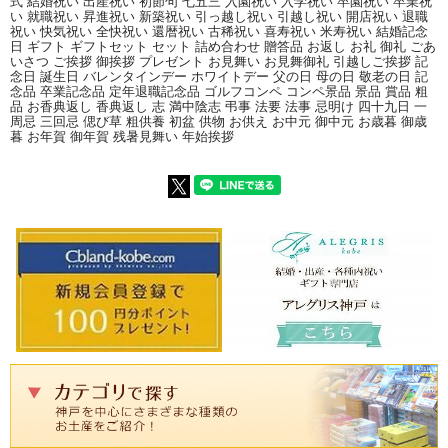
式 結婚祝い 出産祝い 初節句 七五三 入園祝い 入学祝い 卒園祝い 卒業祝
い 就職祝い 昇進祝い 新築祝い 引っ越し祝い 引越し祝い 開店祝い 退職
祝い 快気祝い 全快祝い 還暦祝い 古稀祝い 喜寿祝い 米寿祝い 結婚記念
日 ギフト ギフトセット セット 詰め合わせ 贈答品 お返し お礼 御礼 ごあ
いさつ ご挨拶 御挨拶 プレゼント お見舞い お見舞御礼 引越しご挨拶 記
念日 誕生日 バレンタインデー ホワイトデー 父の日 母の日 敬老の日 記
念品 卒業記念品 定年退職記念品 ゴルフコンペ コンペ景品 景品 賞品 粗
品 お香典返し 香典返し 志 満中陰志 弔事 法要 法事 忌明け 四十九日 一
周忌 三回忌 偲び草 粗供養 初盆 供物 お供え お中元 御中元 お歳暮 御歳
暮 お年賀 御年賀 残暑見舞い 年始挨拶