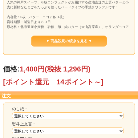
人気の神戸スイーツ、Ｇ線コンフェクトがお届けする産地直送の上質バターと小
麦に新鮮なたまごをたっぷり使ったハードタイプの手焼きワッフルです！
内容量：6枚（バター、ココア各３枚）
賞味期限：製造日より８０日
原材料：北海道産小麦粉、砂糖、卵、純バター（大山高原産）、オランダココア
▼ 商品説明の続きを見る ▼
価格:
1,400円
(税抜 1,296円)
[ポイント還元 14ポイント～]
注文
のし紙：
熨斗上文言：