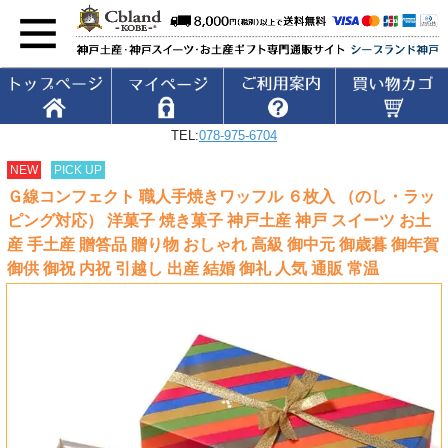
TEL:
078-975-6704
NEW
PICK UP
Ｇ線コンフェクト 職人手焼きワッフル ６枚入 （のし・ラッ
ピング対応） 洋菓子 焼き菓子 神戸土産 神戸 スイーツ お土
産 手土産 贈答品 贈り物 おしゃれ 高級 御中元 御歳暮 御年賀
御供 御祝 内祝 引越し 出産 結婚 御礼 人気 通販 常温