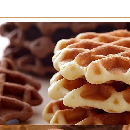
・クッキー・焼菓子
い・まんじゅう
ン・豚まん・しゅうまい
乾物・おつまみ・調味料
・詰合せ
ンパーニュ
ウディーズ