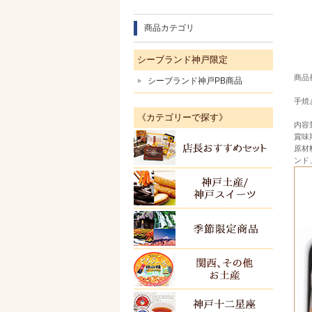
商品カテゴリ
シーブランド神戸限定
商品番
シーブランド神戸PB商品
手焼
《カテゴリーで探す》
内容
賞味
店長お
原材
ンド
神戸土
季節限
関西・
ＫＯＢ