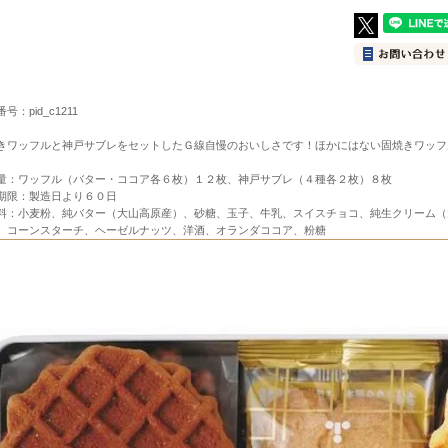
号：pid_c1211
きワッフルと神戸サブレをセットしたＧ線自慢のおいしさです！ほかにはない固焼きワッフ
量：ワッフル（バター・ココア各６枚）１２枚、神戸サブレ（４種各２枚）８枚
期限：製造日より６０日
すすめセット
料：小麦粉、純バター（大山高原産）、砂糖、玉子、牛乳、スイスチョコ、純生クリーム（
、コーンスターチ、ヘーゼルナッツ、洋酒、オランダココア、粉糖
産・神戸スイーツ
定商品
その他のお土産
Ｅ十二星座シリーズ