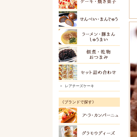
ケーキ
せんべ
ラーメ
佃煮・
セット
レアチーズケーキ
《ブランドで探す》
アラカ
グラモ