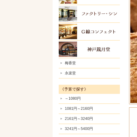
ファク
Ｇ線コ
神戸風
梅香堂
永楽堂
《予算で探す》
～1080円
1081円～2160円
2161円～3240円
3241円～5400円