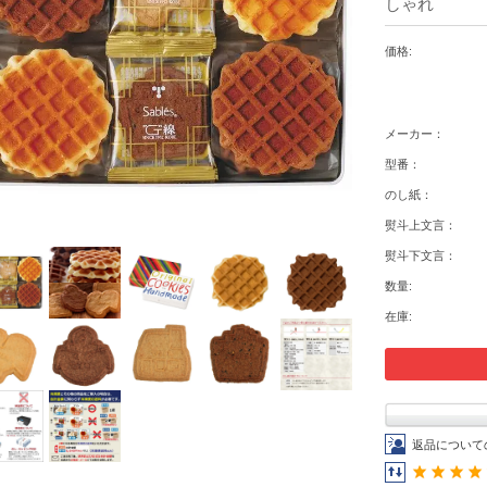
しゃれ
価格:
メーカー：
型番：
のし紙：
熨斗上文言：
熨斗下文言：
数量:
在庫:
返品について