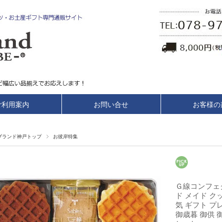
ご利用案内
お問い合せ
お客様の
ブランド神戸トップ
お彼岸特集
Ｇ線コンフェ
ド メイド ク
気 ギフト プ
御歳暮 御供 