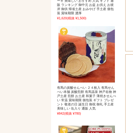
ーキ 美味しい おすすめ 人気 ギフト 通
販 ランキング 御中元 お盆 お供え お彼
岸 御供 帰省土産 おみやげ 手土産 個包
装 賞味期限 濃厚
¥1,620
(税抜 ¥1,500)
有馬の炭酸せんべい ２４枚入 有馬せん
べい本舗 炭酸煎餅 有馬温泉 神戸名物 神
戸土産 煎餅 お土産 和菓子 薄焼きせんべ
い 常温 賞味期限 個包装 ギフト プレゼ
ント 敬老の日 誕生日 御祝 御礼 手土産
美味しい 缶入り 通販 人気
¥842
(税抜 ¥780)