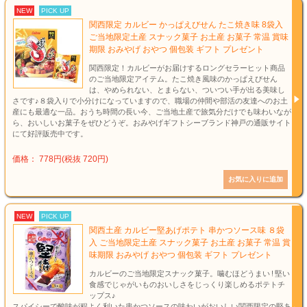
NEW
PICK UP
関西限定 カルビー かっぱえびせん たこ焼き味 8袋入
ご当地限定土産 スナック菓子 お土産 お菓子 常温 賞味
期限 おみやげ おやつ 個包装 ギフト プレゼント
関西限定！カルビーがお届けするロングセラーヒット商品
のご当地限定アイテム。たこ焼き風味のかっぱえびせん
は、やめられない、とまらない、ついつい手が出る美味し
さです♪８袋入りで小分けになっていますので、職場の仲間や部活の友達へのお土
産にも最適な一品。おうち時間の長い今、ご当地土産で旅気分だけでも味わいなが
ら、おいしいお菓子をぜひどうぞ。おみやげギフトシーブランド神戸の通販サイト
にて好評販売中です。
価格： 778円(税抜 720円)
NEW
PICK UP
関西土産 カルビー堅あげポテト 串かつソース味 ８袋
入 ご当地限定土産 スナック菓子 お土産 お菓子 常温 賞
味期限 おみやげ おやつ 個包装 ギフト プレゼント
カルビーのご当地限定スナック菓子。噛むほどうまい ! 堅い
食感でじゃがいものおいしさをじっくり楽しめるポテトチ
ップス♪
スパイシーで酸味が程よく利いた串かつソースの味わいがおいしい関西限定の堅あ