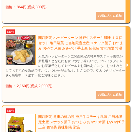
価格： 864円(税抜 800円)
NEW
関西限定 ハッピーターン 神戸牛ステーキ風味 １０個
セット 亀田製菓 ご当地限定土産 スナック菓子 おつま
み おやつ 米菓 おみやげ 手土産 個包装 賞味期限 常温
人気のハッピーターンに関西限定の神戸牛ステーキ風味が
新登場！どなたにも食べやすい味わいで、ブレイクタイム
のお茶菓子としてやビールやお酒のあてにも、おつまみと
しておすすめな逸品です。ついつい手が出るおいしさなので、やみつきリピーター
さん急増中！？是非一度ご賞味ください。
価格： 2,160円(税抜 2,000円)
NEW
関西限定 亀田の柿の種 神戸牛ステーキ風味 ご当地限
定土産 スナック菓子 おつまみ おやつ 米菓 おみやげ 手
土産 個包装 賞味期限 常温