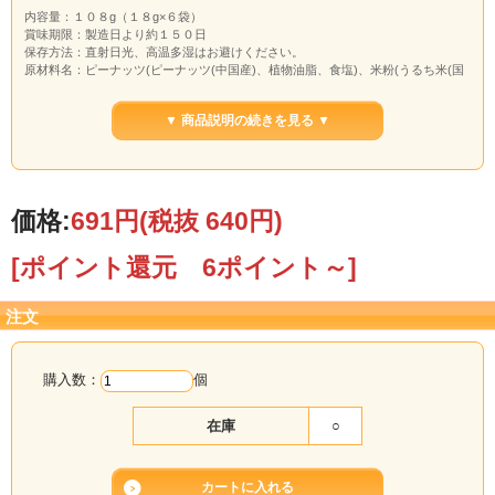
内容量：１０８g（１８g×６袋）
賞味期限：製造日より約１５０日
保存方法：直射日光、高温多湿はお避けください。
原材料名：ピーナッツ(ピーナッツ(中国産)、植物油脂、食塩)、米粉(うるち米(国
産))、でん粉、しょうゆ、砂糖、肉エキス調味料、ビーフパウダー(脱脂大豆粉、
牛肉(神戸牛))、食塩、たん白加水分解物、香辛料、粉末油脂、カツオエキス、酵
▼ 商品説明の続きを見る ▼
母エキスパウダー、こんぶエキス／調味料(アミノ酸等)、香料、着色料(カラメ
ル、パプリカ色素)、甘味料(ステビア)、乳化剤、香辛料抽出物、(一部に小麦、乳
成分・落花生・牛肉・ごま・大豆・鶏肉・豚肉・ゼラチンを含む)
価格:
691円
(税抜 640円)
[ポイント還元 6ポイント～]
注文
購入数：
個
在庫
○