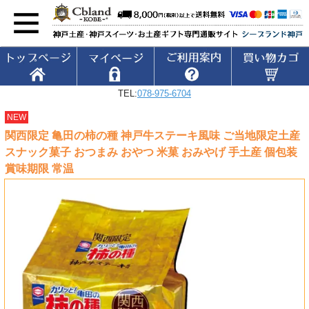
TEL:
078-975-6704
NEW
関西限定 亀田の柿の種 神戸牛ステーキ風味 ご当地限定土産
スナック菓子 おつまみ おやつ 米菓 おみやげ 手土産 個包装
賞味期限 常温