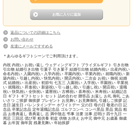
返品についての詳細はこちら
お問い合わせ
友達にメールですすめる
＊あらゆるギフトシーンでご利用頂けます。
内祝 内祝い お祝い返し ウェディングギフト ブライダルギフト 引き出物
引出物 結婚引き出物 引菓子 引き菓子 結婚引出物 結婚内祝い 出産内祝い
命名内祝い 入園内祝い 入学内祝い 卒園内祝い 卒業内祝い 就職内祝い 新
築内祝い 引越し内祝い 快気内祝い 開店内祝い 二次会 お祝い 御祝 結婚
式 結婚祝い 出産祝い 初節句 七五三 入園祝い 入学祝い 卒園祝い 卒業祝
い 就職祝い 昇進祝い 新築祝い 引っ越し祝い 引越し祝い 開店祝い 退職
祝い 快気祝い 全快祝い 還暦祝い 古稀祝い 喜寿祝い 米寿祝い 結婚記念
日 ギフト ギフトセット セット 詰め合わせ 贈答品 お返し お礼 御礼 ごあ
いさつ ご挨拶 御挨拶 プレゼント お見舞い お見舞御礼 引越しご挨拶 記
念日 誕生日 バレンタインデー ホワイトデー 父の日 母の日 敬老の日 記
念品 卒業記念品 定年退職記念品 ゴルフコンペ コンペ景品 景品 賞品 粗
品 お香典返し 香典返し 志 満中陰志 弔事 法要 法事 忌明け 四十九日 一
周忌 三回忌 偲び草 粗供養 初盆 供物 お供え お中元 御中元 お歳暮 御歳
暮 お年賀 御年賀 残暑見舞い 年始挨拶