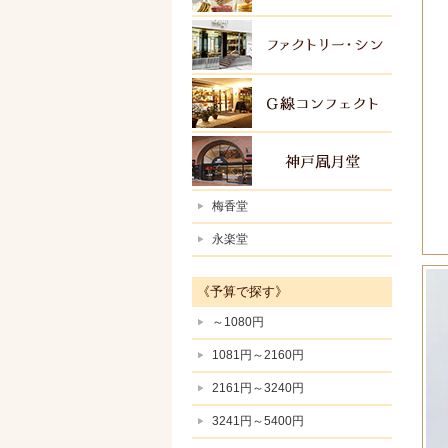
ファク
Ｇ線コ
神戸風
梅香堂
永楽堂
《予算で探す》
～1080円
1081円～2160円
2161円～3240円
3241円～5400円