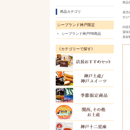
商品番
商品カテゴリ
発売
す(=^
シーブランド神戸限定
内容
賞味
シーブランド神戸PB商品
原材
《カテゴリーで探す》
店長お
神戸土
季節限
関西・
ＫＯＢ