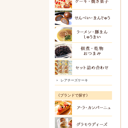
ケーキ
せんべ
ラーメ
佃煮・
セット
レアチーズケーキ
《ブランドで探す》
アラカ
グラモ