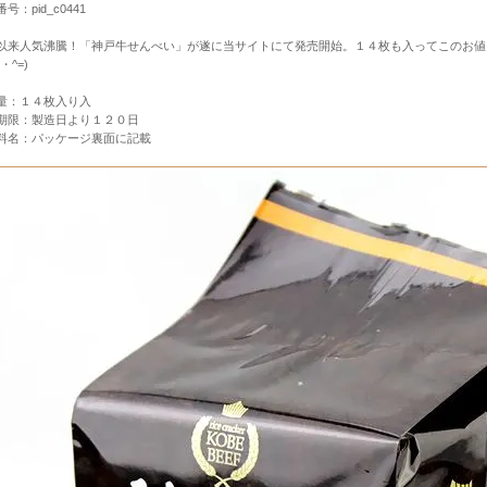
号：pid_c0441
以来人気沸騰！「神戸牛せんべい」が遂に当サイトにて発売開始。１４枚も入ってこのお値
・^=)
量：１４枚入り入
期限：製造日より１２０日
料名：パッケージ裏面に記載
すすめセット
産・神戸スイーツ
定商品
その他のお土産
Ｅ十二星座シリーズ