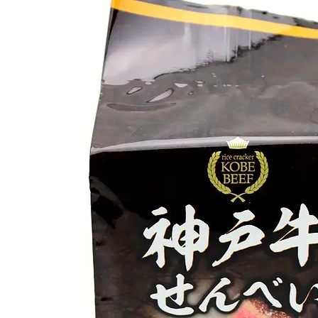
・クッキー・焼菓子
い・まんじゅう
ン・豚まん・しゅうまい
乾物・おつまみ・調味料
・詰合せ
ンパーニュ
ウディーズ