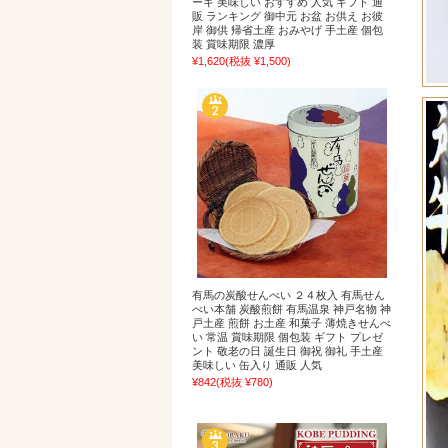
ーキ 美味しい おすすめ 人気 ギフト 通
販 ランキング 御中元 お盆 お供え お彼
岸 御供 帰省土産 おみやげ 手土産 個包
装 賞味期限 濃厚
¥1,620
(税抜 ¥1,500)
有馬の炭酸せんべい ２４枚入 有馬せん
べい本舗 炭酸煎餅 有馬温泉 神戸名物 神
戸土産 煎餅 お土産 和菓子 薄焼きせんべ
い 常温 賞味期限 個包装 ギフト プレゼ
ント 敬老の日 誕生日 御祝 御礼 手土産
美味しい 缶入り 通販 人気
¥842
(税抜 ¥780)