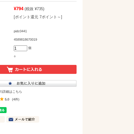
¥794
(税抜 ¥735)
[ポイント還元 7ポイント～]
pidc0441
4589818670019
個
○
の詳細はこちら
5.0
(4件)