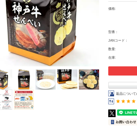
価格:
型番：
JANコード：
数量:
在庫:
返品について