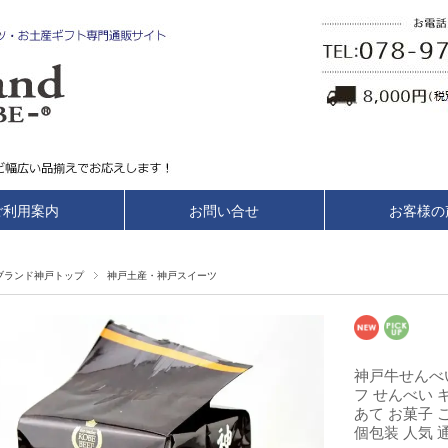
ご利用案内
お問い合せ
お客様の
ブランド神戸トップ
神戸土産・神戸スイーツ
神戸牛せんべい
フ せんべい 
あて お菓子 
個包装 人気 