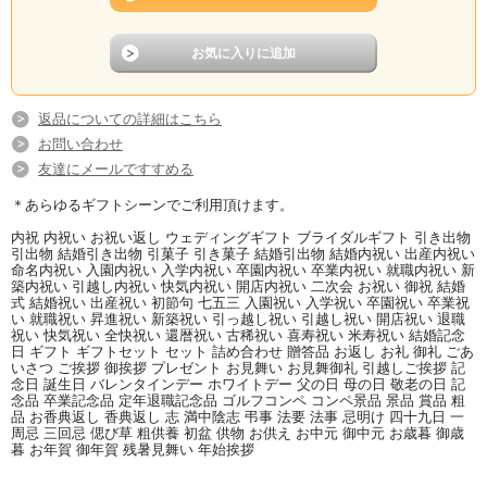
返品についての詳細はこちら
お問い合わせ
友達にメールですすめる
＊あらゆるギフトシーンでご利用頂けます。
内祝 内祝い お祝い返し ウェディングギフト ブライダルギフト 引き出物
引出物 結婚引き出物 引菓子 引き菓子 結婚引出物 結婚内祝い 出産内祝い
命名内祝い 入園内祝い 入学内祝い 卒園内祝い 卒業内祝い 就職内祝い 新
築内祝い 引越し内祝い 快気内祝い 開店内祝い 二次会 お祝い 御祝 結婚
式 結婚祝い 出産祝い 初節句 七五三 入園祝い 入学祝い 卒園祝い 卒業祝
い 就職祝い 昇進祝い 新築祝い 引っ越し祝い 引越し祝い 開店祝い 退職
祝い 快気祝い 全快祝い 還暦祝い 古稀祝い 喜寿祝い 米寿祝い 結婚記念
日 ギフト ギフトセット セット 詰め合わせ 贈答品 お返し お礼 御礼 ごあ
いさつ ご挨拶 御挨拶 プレゼント お見舞い お見舞御礼 引越しご挨拶 記
念日 誕生日 バレンタインデー ホワイトデー 父の日 母の日 敬老の日 記
念品 卒業記念品 定年退職記念品 ゴルフコンペ コンペ景品 景品 賞品 粗
品 お香典返し 香典返し 志 満中陰志 弔事 法要 法事 忌明け 四十九日 一
周忌 三回忌 偲び草 粗供養 初盆 供物 お供え お中元 御中元 お歳暮 御歳
暮 お年賀 御年賀 残暑見舞い 年始挨拶