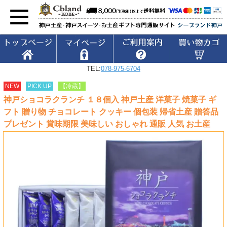
TEL:
078-975-6704
NEW
PICK UP
【冷蔵】
神戸ショコラクランチ １８個入 神戸土産 洋菓子 焼菓子 ギ
フト 贈り物 チョコレート クッキー 個包装 帰省土産 贈答品
プレゼント 賞味期限 美味しい おしゃれ 通販 人気 お土産