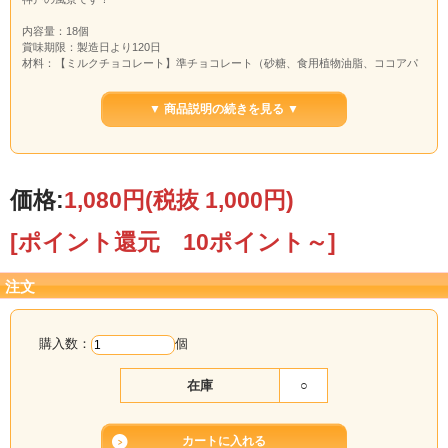
内容量：18個
賞味期限：製造日より120日
材料：【ミルクチョコレート】準チョコレート（砂糖、食用植物油脂、ココアパ
ウダー、カカオマス、乳糖、全粉乳）（国内製造）、小麦粉、砂糖、液全卵、シ
ョートニング、もち米粉、食用乳化油脂／加工澱粉、乳化剤、膨張剤、香料、ソ
▼ 商品説明の続きを見る ▼
ルビット、酒精、増粘剤（キサンタン）、着色料（カロチン）、（一部に小麦・
卵・乳成分・アーモンド・大豆を含む）、【ホワイトチョコレート】準チョコレ
ート（食用植物油脂、乳糖、砂糖、全粉乳、ココアバター、脱脂粉乳）（国内製
造）、小麦粉、砂糖、液全卵、ショートニング、もち米粉、食用乳化油脂／加工
澱粉、乳化剤、香料、膨張剤、ソルビット、酒精、増粘剤（キサンタン）、着色
料（カロチン）、（一部に小麦・卵・乳成分・大豆を含む）
価格:
1,080円
(税抜 1,000円)
[ポイント還元 10ポイント～]
注文
購入数：
個
在庫
○