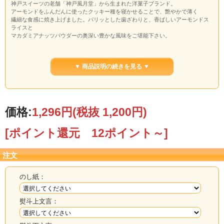
神戸スイーツの老舗「神戸風月堂」から生まれた洋菓子ブランド。
アーモンドをふんだんに使ったクッキー種を寝かせることで、艶やかで薄く
繊細な食感に焼き上げました。パリッとした歯ざわりと、香ばしいアーモンドス
ライスと
マカダミアナッツパウダーの奥深い豊かな風味をご堪能下さい。
内容量：１５枚
賞味期限：製造日より１８０日
▼ 商品説明の続きを見る ▼
特定原材料：小麦・卵・アーモンド
価格:
1,296円
(税抜 1,200円)
[ポイント還元 12ポイント～]
注文
のし紙：
熨斗上文言：