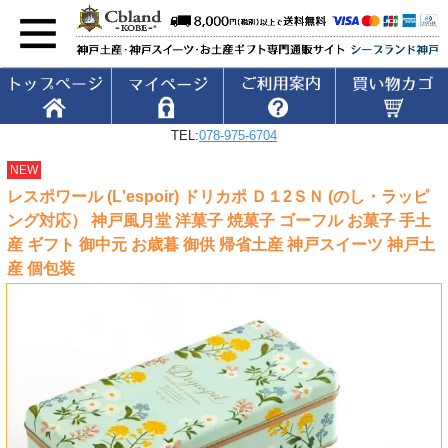
TEL:
078-975-6704
NEW
レスポワール (L'espoir) ドリカポ Ｄ１2ＳＮ (のし・ラッピ
ング対応） 神戸風月堂 洋菓子 焼菓子 ゴーフル お菓子 手土
産 ギフト 御中元 お歳暮 御供 帰省土産 神戸スイーツ 神戸土
産 個包装