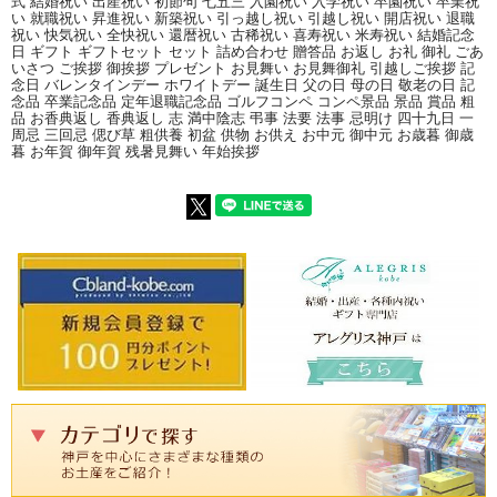
式 結婚祝い 出産祝い 初節句 七五三 入園祝い 入学祝い 卒園祝い 卒業祝
い 就職祝い 昇進祝い 新築祝い 引っ越し祝い 引越し祝い 開店祝い 退職
祝い 快気祝い 全快祝い 還暦祝い 古稀祝い 喜寿祝い 米寿祝い 結婚記念
日 ギフト ギフトセット セット 詰め合わせ 贈答品 お返し お礼 御礼 ごあ
いさつ ご挨拶 御挨拶 プレゼント お見舞い お見舞御礼 引越しご挨拶 記
念日 バレンタインデー ホワイトデー 誕生日 父の日 母の日 敬老の日 記
念品 卒業記念品 定年退職記念品 ゴルフコンペ コンペ景品 景品 賞品 粗
品 お香典返し 香典返し 志 満中陰志 弔事 法要 法事 忌明け 四十九日 一
周忌 三回忌 偲び草 粗供養 初盆 供物 お供え お中元 御中元 お歳暮 御歳
暮 お年賀 御年賀 残暑見舞い 年始挨拶