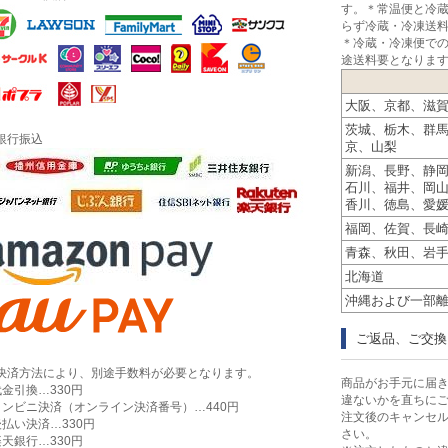
す。＊常温便と冷
らず冷蔵・冷凍送
＊冷蔵・冷凍便で
途送料要となりま
大阪、京都、滋
茨城、栃木、群
銀行振込
京、山梨
新潟、長野、静
石川、福井、岡
香川、徳島、愛
すすめセット
福岡、佐賀、長
青森、秋田、岩
産・神戸スイーツ
北海道
沖縄および一部
定商品
ご返品、ご交換
決済方法により、別途手数料が必要となります。
商品がお手元に届
その他のお土産
代金引換…330円
違ないかを直ちに
コンビニ決済（オンライン決済番号）…440円
注文後のキャンセ
後払い決済…330円
さい。
楽天銀行…330円
Ｅ十二星座シリーズ