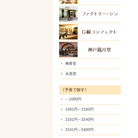
ファク
Ｇ線コ
神戸風
梅香堂
永楽堂
《予算で探す》
～1080円
1081円～2160円
2161円～3240円
3241円～5400円