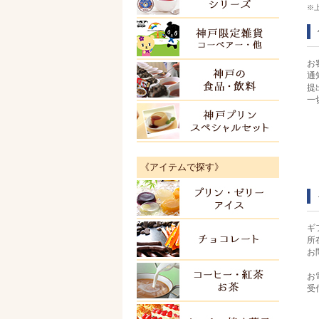
※
神戸限
お
通
神戸の
提
一
神戸プ
《アイテムで探す》
プリン
ギ
チョコ
所
お
お
紅茶・
受