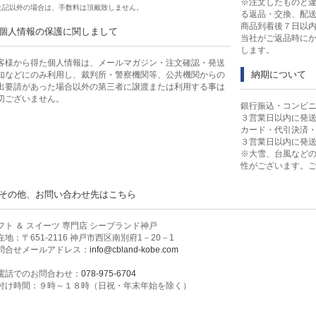
※注文したものと
上記以外の場合は、手数料は頂戴致しません。
る返品・交換、配
商品到着後７日以
個人情報の保護に関しまして
定雑貨
当社がご返品時に
します。
客様から得た個人情報は、メールマガジン・注文確認・発送
納期について
知などにのみ利用し、裁判所・警察機関等、公共機関からの
食品・飲料
出要請があった場合以外の第三者に譲渡または利用する事は
切ございません。
銀行振込・コンビ
３営業日以内に発
リンスペシャルセット
カード・代引決済
３営業日以内に発
※大雪、台風など
性がございます。
その他、お問い合わせ先はこちら
・ゼリー・アイス
フト ＆ スイーツ 専門店 シーブランド神戸
レート
在地：〒651-2116 神戸市西区南別府1－20－1
問合せメールアドレス：
info@cbland-kobe.com
電話でのお問合わせ：
078-975-6704
コーヒー・お茶
付け時間：９時～１８時（日祝・年末年始を除く）