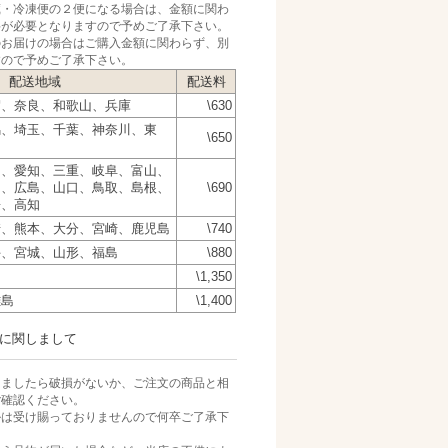
蔵・冷凍便の２便になる場合は、金額に関わ
料が必要となりますので予めご了承下さい。
のお届けの場合はご購入金額に関わらず、別
すので予めご了承下さい。
配送地域
配送料
賀、奈良、和歌山、兵庫
\630
馬、埼玉、千葉、神奈川、東
\650
岡、愛知、三重、岐阜、富山、
山、広島、山口、鳥取、島根、
\690
媛、高知
崎、熊本、大分、宮崎、鹿児島
\740
手、宮城、山形、福島
\880
\1,350
離島
\1,400
に関しまして
きましたら破損がないか、ご注文の商品と相
ご確認ください。
ルは受け賜っておりませんので何卒ご了承下