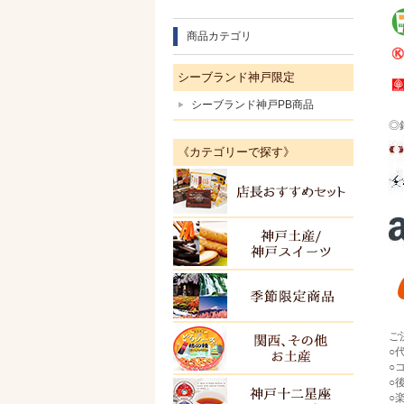
商品カテゴリ
シーブランド神戸限定
シーブランド神戸PB商品
◎
《カテゴリーで探す》
店長お
神戸土
季節限
ご
関西・
○
○
○
○
ＫＯＢ