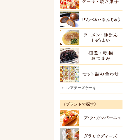
ケーキ
せんべ
ラーメ
佃煮・
セット
レアチーズケーキ
《ブランドで探す》
アラカ
グラモ