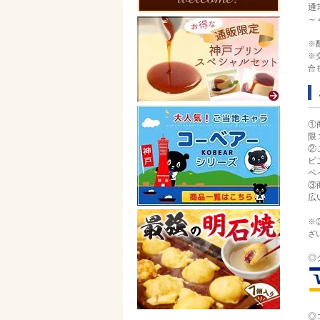
通
～
※
※
合
①
限
②
ビ
ペ
③
広
※
ざ
◎
◎