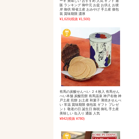
ーキ 美味しい おすすめ 人気 ギフト 通
販 ランキング 御中元 お盆 お供え お彼
岸 御供 帰省土産 おみやげ 手土産 個包
装 賞味期限 濃厚
¥1,620
(税抜 ¥1,500)
有馬の炭酸せんべい ２４枚入 有馬せん
べい本舗 炭酸煎餅 有馬温泉 神戸名物 神
戸土産 煎餅 お土産 和菓子 薄焼きせんべ
い 常温 賞味期限 個包装 ギフト プレゼ
ント 敬老の日 誕生日 御祝 御礼 手土産
美味しい 缶入り 通販 人気
¥842
(税抜 ¥780)