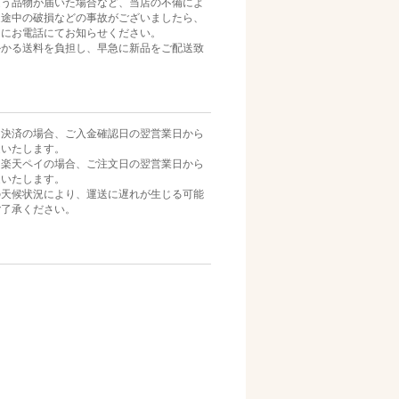
違う品物が届いた場合など、当店の不備によ
送途中の破損などの事故がございましたら、
内にお電話にてお知らせください。
かかる送料を負担し、早急に新品をご配送致
ニ決済の場合、ご入金確認日の翌営業日から
送いたします。
・楽天ペイの場合、ご注文日の翌営業日から
送いたします。
の天候状況により、運送に遅れが生じる可能
ご了承ください。