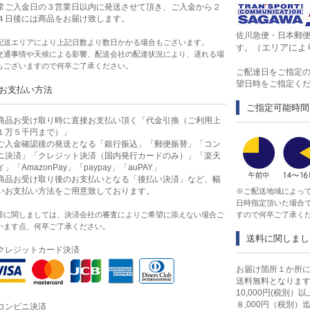
常ご入金日の３営業日以内に発送させて頂き、ご入金から２
４日後には商品をお届け致します。
佐川急便・日本郵
配送エリアにより上記日数より数日かかる場合もございます。
（エリアによ
す。
交通事情や天候による影響、配送会社の配達状況により、遅れる場
もございますので何卒ご了承ください。
ご配達日をご指定
望日時をご指定く
お支払い方法
ご指定可能時間
商品お受け取り時に直接お支払い頂く「代金引換（ご利用上
１万５千円まで）」
ご入金確認後の発送となる「銀行振込」「郵便振替」「コン
ニ決済」「クレジット決済（国内発行カードのみ）」「楽天
イ」「AmazonPay」「paypay」「auPAY」
商品お受け取り後のお支払いとなる「後払い決済」など、幅
いお支払い方法をご用意致しております。
※ご配送地域によっ
日時指定頂いた場合
③に関しましては、決済会社の審査によりご希望に添えない場合ご
すので何卒ご了承く
います点、何卒ご了承ください。
送料に関しまし
クレジットカード決済
お届け箇所１か所に
送料無料となりま
10,000円(税別
８,000円（税別
コンビニ決済