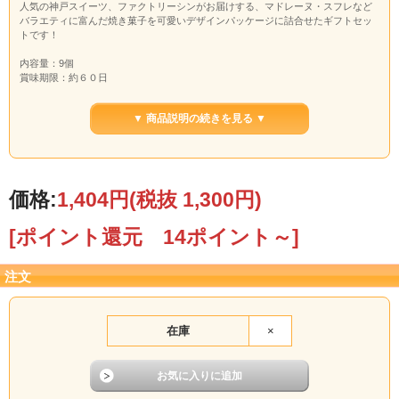
人気の神戸スイーツ、ファクトリーシンがお届けする、マドレーヌ・スフレなど
バラエティに富んだ焼き菓子を可愛いデザインパッケージに詰合せたギフトセッ
トです！
内容量：9個
賞味期限：約６０日
セット内容：スフレ（フロマージュ）:2個、シン・マドレーヌ、ガレット（バニ
ラ）、ガレット（チョコ）、スフレ(ショコラ、キャラメル）、チョコキャラメル
▼ 商品説明の続きを見る ▼
サンド（プレーン）、チョコキャラメルサンド(ストロベリー)：各1個）
箱サイズ：W16.3×D15.7×H7.5cm
特定原材料等28品目：小麦、卵、乳、アーモンド、大豆、マカダミアナッツ
※コチラの商品は、熨斗対応商品です。 熨斗下にお名前ご記入を希望される場合
は、ご決済時の「通信欄」にご記入ください。なお、ラッピングはメーカー指定
価格:
1,404円
(税抜 1,300円)
の包装紙になります。
[ポイント還元 14ポイント～]
注文
在庫
×