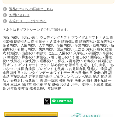
返品についての詳細はこちら
お問い合わせ
友達にメールですすめる
＊あらゆるギフトシーンでご利用頂けます。
内祝 内祝い お祝い返し ウェディングギフト ブライダルギフト 引き出物
引出物 結婚引き出物 引菓子 引き菓子 結婚引出物 結婚内祝い 出産内祝い
命名内祝い 入園内祝い 入学内祝い 卒園内祝い 卒業内祝い 就職内祝い 新
築内祝い 引越し内祝い 快気内祝い 開店内祝い 二次会 お祝い 御祝 結婚
式 結婚祝い 出産祝い 初節句 七五三 入園祝い 入学祝い 卒園祝い 卒業祝
い 就職祝い 昇進祝い 新築祝い 引っ越し祝い 引越し祝い 開店祝い 退職
祝い 快気祝い 全快祝い 還暦祝い 古稀祝い 喜寿祝い 米寿祝い 結婚記念
日 ギフト ギフトセット セット 詰め合わせ 贈答品 お返し お礼 御礼 ごあ
いさつ ご挨拶 御挨拶 プレゼント お見舞い お見舞御礼 引越しご挨拶 記
念日 誕生日 バレンタインデー ホワイトデー 父の日 母の日 敬老の日 記
念品 卒業記念品 定年退職記念品 ゴルフコンペ コンペ景品 景品 賞品 粗
品 お香典返し 香典返し 志 満中陰志 弔事 法要 法事 忌明け 四十九日 一
周忌 三回忌 偲び草 粗供養 初盆 供物 お供え お中元 御中元 お歳暮 御歳
暮 お年賀 御年賀 残暑見舞い 年始挨拶