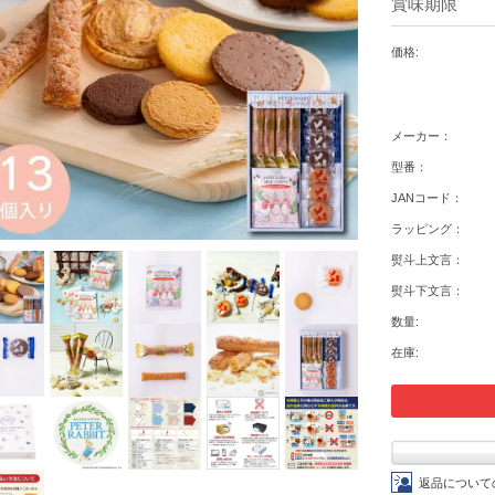
賞味期限
価格:
メーカー：
型番：
JANコード：
ラッピング：
熨斗上文言：
熨斗下文言：
数量:
在庫:
返品について