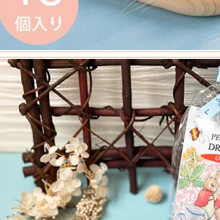
・クッキー・焼菓子
い・まんじゅう
ン・豚まん・しゅうまい
乾物・おつまみ・調味料
・詰合せ
ンパーニュ
ウディーズ