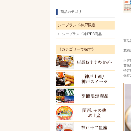
商品カテゴリ
シーブランド神戸限定
シーブランド神戸PB商品
商品番
《カテゴリーで探す》
花柄
内容
店長お
賞味
特定
保存
神戸土
季節限
関西・
ＫＯＢ