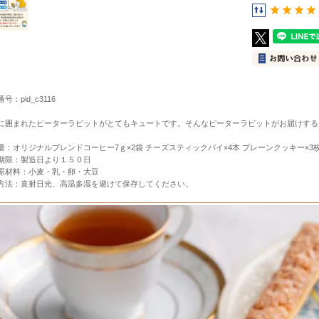
号：pid_c3116
に囲まれたピーターラビットがとてもキュートです。そんなピーターラビットがお届けする
量：オリジナルブレンドコーヒー7ｇ×2袋 チーズスティックパイ×4本 プレーンクッキー×3枚
すすめセット
期限：製造日より１５０日
原材料：小麦・乳・卵・大豆
方法：直射日光、高温多湿を避けて保存してください。
産・神戸スイーツ
定商品
その他のお土産
Ｅ十二星座シリーズ