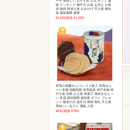
ーキ 美味しい おすすめ 人気 ギフト 通
販 ランキング 御中元 お盆 お供え お彼
岸 御供 帰省土産 おみやげ 手土産 個包
装 賞味期限 濃厚
¥1,620
(税抜 ¥1,500)
有馬の炭酸せんべい ２４枚入 有馬せん
べい本舗 炭酸煎餅 有馬温泉 神戸名物 神
戸土産 煎餅 お土産 和菓子 薄焼きせんべ
い 常温 賞味期限 個包装 ギフト プレゼ
ント 敬老の日 誕生日 御祝 御礼 手土産
美味しい 缶入り 通販 人気
¥842
(税抜 ¥780)