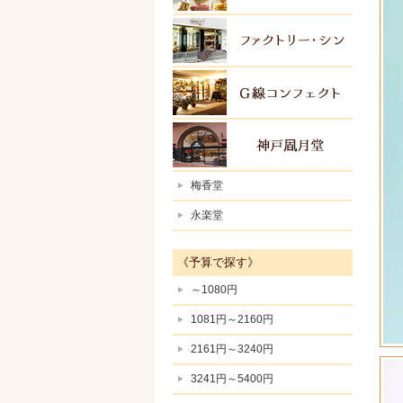
ファク
Ｇ線コ
神戸風
梅香堂
永楽堂
《予算で探す》
～1080円
1081円～2160円
2161円～3240円
3241円～5400円