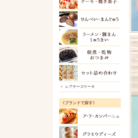
ケーキ
せんべ
ラーメ
佃煮・
セット
レアチーズケーキ
《ブランドで探す》
アラカ
グラモ