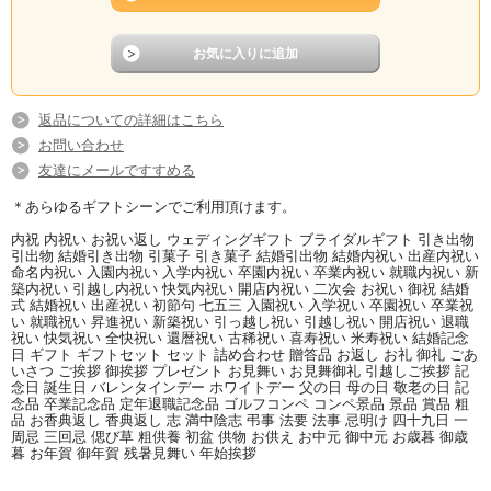
返品についての詳細はこちら
お問い合わせ
友達にメールですすめる
＊あらゆるギフトシーンでご利用頂けます。
内祝 内祝い お祝い返し ウェディングギフト ブライダルギフト 引き出物
引出物 結婚引き出物 引菓子 引き菓子 結婚引出物 結婚内祝い 出産内祝い
命名内祝い 入園内祝い 入学内祝い 卒園内祝い 卒業内祝い 就職内祝い 新
築内祝い 引越し内祝い 快気内祝い 開店内祝い 二次会 お祝い 御祝 結婚
式 結婚祝い 出産祝い 初節句 七五三 入園祝い 入学祝い 卒園祝い 卒業祝
い 就職祝い 昇進祝い 新築祝い 引っ越し祝い 引越し祝い 開店祝い 退職
祝い 快気祝い 全快祝い 還暦祝い 古稀祝い 喜寿祝い 米寿祝い 結婚記念
日 ギフト ギフトセット セット 詰め合わせ 贈答品 お返し お礼 御礼 ごあ
いさつ ご挨拶 御挨拶 プレゼント お見舞い お見舞御礼 引越しご挨拶 記
念日 誕生日 バレンタインデー ホワイトデー 父の日 母の日 敬老の日 記
念品 卒業記念品 定年退職記念品 ゴルフコンペ コンペ景品 景品 賞品 粗
品 お香典返し 香典返し 志 満中陰志 弔事 法要 法事 忌明け 四十九日 一
周忌 三回忌 偲び草 粗供養 初盆 供物 お供え お中元 御中元 お歳暮 御歳
暮 お年賀 御年賀 残暑見舞い 年始挨拶