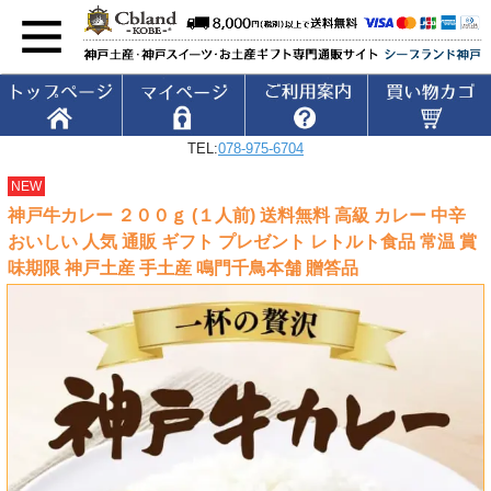
TEL:
078-975-6704
NEW
神戸牛カレー ２００ｇ (１人前) 送料無料 高級 カレー 中辛
おいしい 人気 通販 ギフト プレゼント レトルト食品 常温 賞
味期限 神戸土産 手土産 鳴門千鳥本舗 贈答品