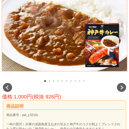
価格:1,000円(税抜 926円)
商品説明
商品番号：pid_c3210z
一杯の贅沢！兵庫の淡路島産玉ねぎの甘みと神戸牛のコクが程よくブレンドされ
た上質な味わいの「神戸牛カレー」。中辛なので食欲をそそります！