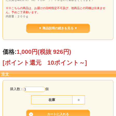
※※こちらの商品は、お届けの日時指定不可及び、他商品との同梱は出来ませ
ん。予めご了承願います。
内容量：２００ｇ
賞味期限：製造日より約２年
原材料名：野菜・果実（玉葱、人参、りんご）、牛肉、小麦粉、食用油脂、砂
▼ 商品説明の続きを見る ▼
糖、カレー粉、食塩、蛋白加水分解物、トマトケチャップ、ビーフオイル、肉エ
キス、香辛料、チャツネ、澱粉、調味料（アミノ酸等）、カラメル色素、酸味
料、パプリカ色素、（原材料の一部に大豆、鶏肉、ゼラチンを含む）
価格:
1,000円
(税抜 926円)
[ポイント還元 10ポイント～]
注文
購入数：
個
在庫
○