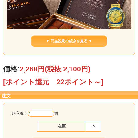
▼ 商品説明の続きを見る ▼
価格:
2,268円
(税抜 2,100円)
3種類のチョコレートとクリームで作った生チョコレート。芳醇なミルクチョコレ
[ポイント還元 22ポイント～]
ート味と舌にまとわりつきながら滑らかに溶けていく生チョコレートです。
注文
生チョコレート発祥の店「シルス
マリア」がお届けする至極の逸
購入数：
個
品！
在庫
○