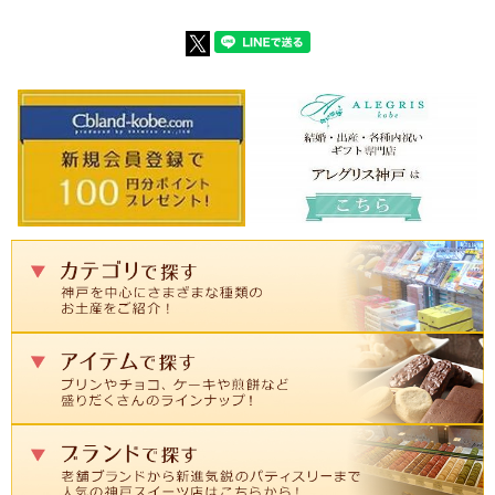
す。ショコラティエこだわりのチョコ
新しいタイプのチョコレートが完成し
レートは長く愛され続けています。
ました。
専用のギフトバッグ付き！
こちらの商品をお買い上げの方には、
贈り物に最適な、シルスマリアオリジ
ナルのギフトバッグをお付け致しま
す。しっかりとした作りの手提げバッ
クはお洒落で高級な雰囲気を演出して
くれます。
公園通りの石畳シルスミルクの召
し上がり方