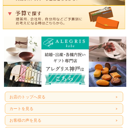
召し上がり方（手順）
その①
その②
お客様の声
千葉県M.Sさん
他では味わえないお味で喜んで貰えたようで良かったです。
大阪府S.Oさん
特に問題なく気持ちよく買い物できました。
福岡県A.Yさん
本当に美味しかったです。ありがとうございました。
お店のトップへ戻る
商品詳細情報
カートを見る
お客様の声を見る
名称：チョコレート
原材料名：ミルクチョコレート（ベルギー製造）、乳等を主要原料とする食品、