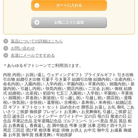
返品についての詳細はこちら
お問い合わせ
ココアバターとカカオマスを職人の技
3種類のベルギー産チョコレートと新鮮
友達にメールですすめる
で巧みに練り混ぜ、こだわりの厳選素
なクリームをたっぷり使った口どけな
材を余すところなく使用した芳醇なミ
めらか濃厚なのに優しい味わいの個性
＊あらゆるギフトシーンでご利用頂けます。
ルクチョコレート。
派生チョコレート。
内祝 内祝い お祝い返し ウェディングギフト ブライダルギフト 引き出物
引出物 結婚引き出物 引菓子 引き菓子 結婚引出物 結婚内祝い 出産内祝い
命名内祝い 入園内祝い 入学内祝い 卒園内祝い 卒業内祝い 就職内祝い 新
築内祝い 引越し内祝い 快気内祝い 開店内祝い 二次会 お祝い 御祝 結婚
式 結婚祝い 出産祝い 初節句 七五三 入園祝い 入学祝い 卒園祝い 卒業祝
い 就職祝い 昇進祝い 新築祝い 引っ越し祝い 引越し祝い 開店祝い 退職
祝い 快気祝い 全快祝い 還暦祝い 古稀祝い 喜寿祝い 米寿祝い 結婚記念
日 ギフト ギフトセット セット 詰め合わせ 贈答品 お返し お礼 御礼 ごあ
いさつ ご挨拶 御挨拶 プレゼント お見舞い お見舞御礼 引越しご挨拶 記
念日 誕生日 バレンタインデー ホワイトデー 父の日 母の日 敬老の日 記
念品 卒業記念品 定年退職記念品 ゴルフコンペ コンペ景品 景品 賞品 粗
品 お香典返し 香典返し 志 満中陰志 弔事 法要 法事 忌明け 四十九日 一
周忌 三回忌 偲び草 粗供養 初盆 供物 お供え お中元 御中元 お歳暮 御歳
シルスマリアは生チョコ発祥のお店で
１９８８年、シルスマリアにて、全く
暮 お年賀 御年賀 残暑見舞い 年始挨拶