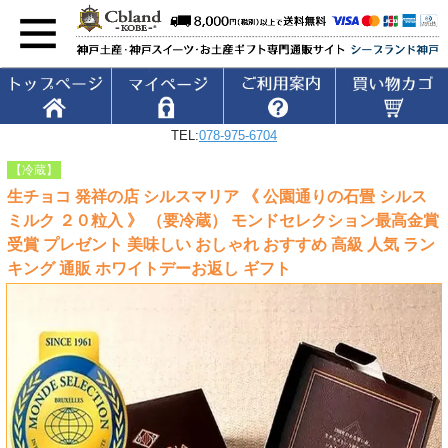
TEL:
078-975-6704
【冷蔵】
生チョコ 発祥の店 シルスマリア 《 公園通りの石畳 シルス
ミルク ２０粒入 》 （要冷蔵） モンドセレクション最高金賞
受賞 プレゼント 美味しい おしゃれ おすすめ 高級 人気 ラン
キング 通販 ホワイトデーお返し ギフト