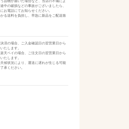
違う品物が届いた場合など、当店の不備によ
送途中の破損などの事故がございましたら、
内にお電話にてお知らせください。
かかる送料を負担し、早急に新品をご配送致
ニ決済の場合、ご入金確認日の翌営業日から
送いたします。
・楽天ペイの場合、ご注文日の翌営業日から
送いたします。
の天候状況により、運送に遅れが生じる可能
ご了承ください。