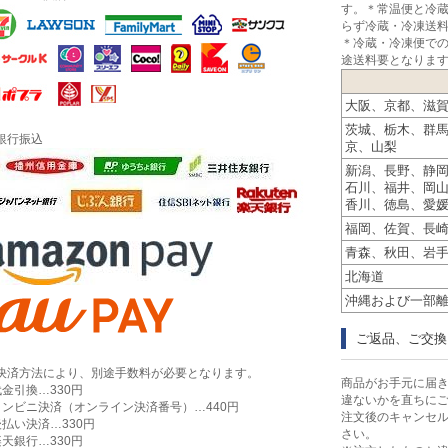
す。＊常温便と冷
らず冷蔵・冷凍送
＊冷蔵・冷凍便で
途送料要となりま
大阪、京都、滋
茨城、栃木、群
銀行振込
京、山梨
新潟、長野、静
石川、福井、岡
香川、徳島、愛
すすめセット
福岡、佐賀、長
青森、秋田、岩
産・神戸スイーツ
北海道
沖縄および一部
定商品
ご返品、ご交換
決済方法により、別途手数料が必要となります。
商品がお手元に届
その他のお土産
代金引換…330円
違ないかを直ちに
コンビニ決済（オンライン決済番号）…440円
注文後のキャンセ
後払い決済…330円
さい。
楽天銀行…330円
Ｅ十二星座シリーズ