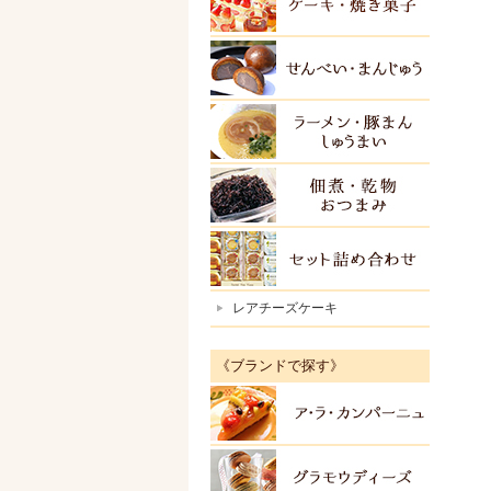
ケーキ
せんべ
ラーメ
佃煮・
セット
レアチーズケーキ
《ブランドで探す》
アラカ
グラモ