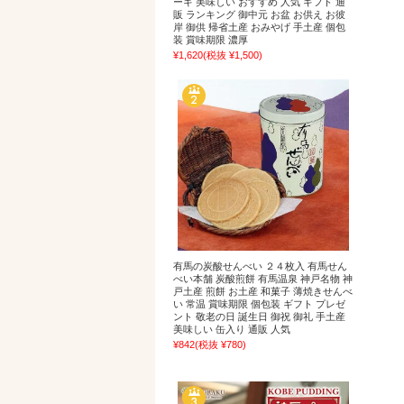
ーキ 美味しい おすすめ 人気 ギフト 通
販 ランキング 御中元 お盆 お供え お彼
岸 御供 帰省土産 おみやげ 手土産 個包
装 賞味期限 濃厚
¥1,620
(税抜 ¥1,500)
有馬の炭酸せんべい ２４枚入 有馬せん
べい本舗 炭酸煎餅 有馬温泉 神戸名物 神
戸土産 煎餅 お土産 和菓子 薄焼きせんべ
い 常温 賞味期限 個包装 ギフト プレゼ
ント 敬老の日 誕生日 御祝 御礼 手土産
美味しい 缶入り 通販 人気
¥842
(税抜 ¥780)