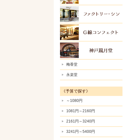
ファク
Ｇ線コ
神戸風
梅香堂
永楽堂
《予算で探す》
～1080円
1081円～2160円
2161円～3240円
3241円～5400円