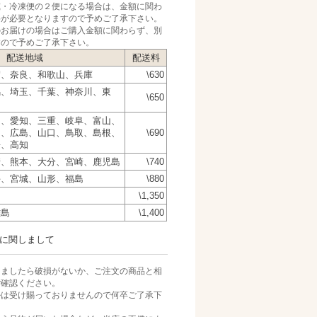
蔵・冷凍便の２便になる場合は、金額に関わ
料が必要となりますので予めご了承下さい。
のお届けの場合はご購入金額に関わらず、別
すので予めご了承下さい。
配送地域
配送料
賀、奈良、和歌山、兵庫
\630
馬、埼玉、千葉、神奈川、東
\650
岡、愛知、三重、岐阜、富山、
山、広島、山口、鳥取、島根、
\690
媛、高知
崎、熊本、大分、宮崎、鹿児島
\740
手、宮城、山形、福島
\880
\1,350
離島
\1,400
に関しまして
きましたら破損がないか、ご注文の商品と相
ご確認ください。
ルは受け賜っておりませんので何卒ご了承下