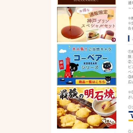
通
～
※
※
合
①
限
②
ビ
ペ
③
広
※
ざ
◎
◎