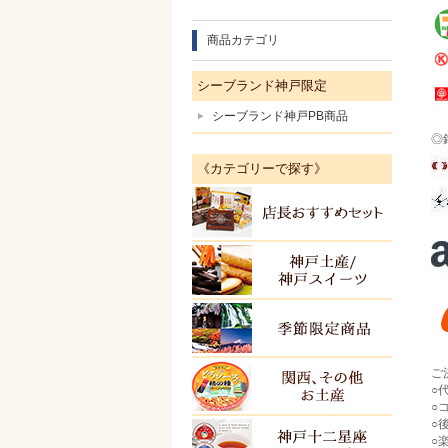
商品カテゴリ
シーブランド神戸限定
シーブランド神戸PB商品
◎
《カテゴリーで探す》
店長お
神戸土
季節限
ご
関西・
○
○
○
○
ＫＯＢ