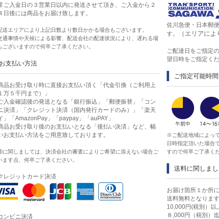
常ご入金日の３営業日以内に発送させて頂き、ご入金から２
４日後には商品をお届け致します。
佐川急便・日本郵
配送エリアにより上記日数より数日かかる場合もございます。
（エリアによ
す。
交通事情や天候による影響、配送会社の配達状況により、遅れる場
もございますので何卒ご了承ください。
ご配達日をご指定
望日時をご指定く
お支払い方法
ご指定可能時間
商品お受け取り時に直接お支払い頂く「代金引換（ご利用上
１万５千円まで）」
ご入金確認後の発送となる「銀行振込」「郵便振替」「コン
ニ決済」「クレジット決済（国内発行カードのみ）」「楽天
イ」「AmazonPay」「paypay」「auPAY」
商品お受け取り後のお支払いとなる「後払い決済」など、幅
いお支払い方法をご用意致しております。
※ご配送地域によっ
日時指定頂いた場合
③に関しましては、決済会社の審査によりご希望に添えない場合ご
すので何卒ご了承く
います点、何卒ご了承ください。
送料に関しまし
クレジットカード決済
お届け箇所１か所に
送料無料となりま
10,000円(税別
８,000円（税別
コンビニ決済