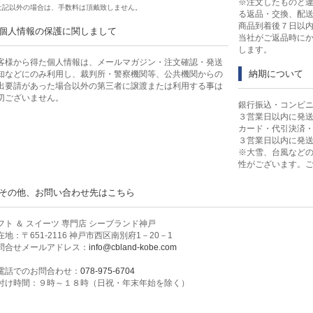
※注文したものと
上記以外の場合は、手数料は頂戴致しません。
る返品・交換、配
商品到着後７日以
個人情報の保護に関しまして
定雑貨
当社がご返品時に
します。
客様から得た個人情報は、メールマガジン・注文確認・発送
納期について
知などにのみ利用し、裁判所・警察機関等、公共機関からの
食品・飲料
出要請があった場合以外の第三者に譲渡または利用する事は
切ございません。
銀行振込・コンビ
３営業日以内に発
リンスペシャルセット
カード・代引決済
３営業日以内に発
※大雪、台風など
性がございます。
その他、お問い合わせ先はこちら
・ゼリー・アイス
フト ＆ スイーツ 専門店 シーブランド神戸
レート
在地：〒651-2116 神戸市西区南別府1－20－1
問合せメールアドレス：
info@cbland-kobe.com
電話でのお問合わせ：
078-975-6704
コーヒー・お茶
付け時間：９時～１８時（日祝・年末年始を除く）