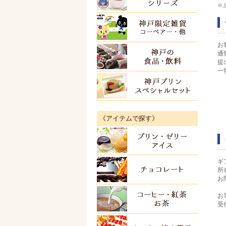
※
神戸限
お
通
神戸の
提
一
神戸プ
《アイテムで探す》
プリン
ギ
チョコ
所
お
お
紅茶・
受