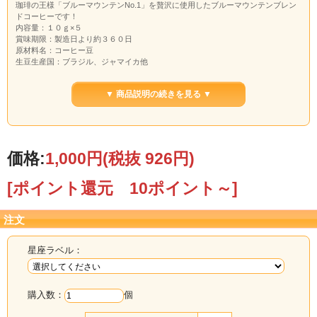
珈琲の王様「ブルーマウンテンNo.1」を贅沢に使用したブルーマウンテンブレン
ドコーヒーです！
内容量：１０ｇ×５
賞味期限：製造日より約３６０日
原材料名：コーヒー豆
生豆生産国：ブラジル、ジャマイカ他
挽き方：中細挽き
▼ 商品説明の続きを見る ▼
※こちらの商品は配送のお届け日時不可となります。また他商品との同梱は不可
となりますので、予めご了承下さい。
価格:
1,000円
(税抜 926円)
[ポイント還元 10ポイント～]
注文
星座ラベル：
購入数：
個