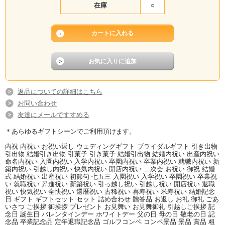
在庫
○
返品についての詳細はこちら
お問い合わせ
友達にメールですすめる
＊あらゆるギフトシーンでご利用頂けます。
内祝 内祝い お祝い返し ウェディングギフト ブライダルギフト 引き出物
引出物 結婚引き出物 引菓子 引き菓子 結婚引出物 結婚内祝い 出産内祝い
命名内祝い 入園内祝い 入学内祝い 卒園内祝い 卒業内祝い 就職内祝い 新
築内祝い 引越し内祝い 快気内祝い 開店内祝い 二次会 お祝い 御祝 結婚
式 結婚祝い 出産祝い 初節句 七五三 入園祝い 入学祝い 卒園祝い 卒業祝
い 就職祝い 昇進祝い 新築祝い 引っ越し祝い 引越し祝い 開店祝い 退職
祝い 快気祝い 全快祝い 還暦祝い 古稀祝い 喜寿祝い 米寿祝い 結婚記念
日 ギフト ギフトセット セット 詰め合わせ 贈答品 お返し お礼 御礼 ごあ
いさつ ご挨拶 御挨拶 プレゼント お見舞い お見舞御礼 引越しご挨拶 記
念日 誕生日 バレンタインデー ホワイトデー 父の日 母の日 敬老の日 記
念品 卒業記念品 定年退職記念品 ゴルフコンペ コンペ景品 景品 賞品 粗