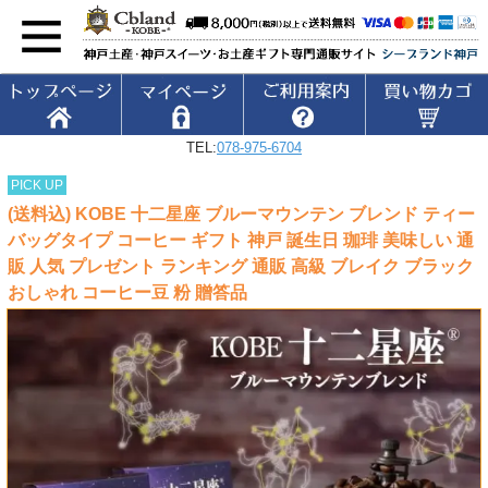
TEL:
078-975-6704
PICK UP
(送料込) KOBE 十二星座 ブルーマウンテン ブレンド ティー
バッグタイプ コーヒー ギフト 神戸 誕生日 珈琲 美味しい 通
販 人気 プレゼント ランキング 通販 高級 ブレイク ブラック
おしゃれ コーヒー豆 粉 贈答品