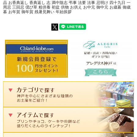
品 お香典返し 香典返し 志 満中陰志 弔事 法要 法事 忌明け 四十九日 一
周忌 三回忌 偲び草 粗供養 初盆 供物 お供え お中元 御中元 お歳暮 御歳
暮 お年賀 御年賀 残暑見舞い 年始挨拶