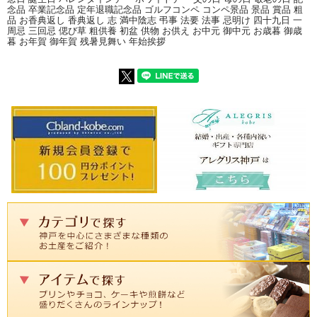
念品 卒業記念品 定年退職記念品 ゴルフコンペ コンペ景品 景品 賞品 粗
品 お香典返し 香典返し 志 満中陰志 弔事 法要 法事 忌明け 四十九日 一
周忌 三回忌 偲び草 粗供養 初盆 供物 お供え お中元 御中元 お歳暮 御歳
暮 お年賀 御年賀 残暑見舞い 年始挨拶