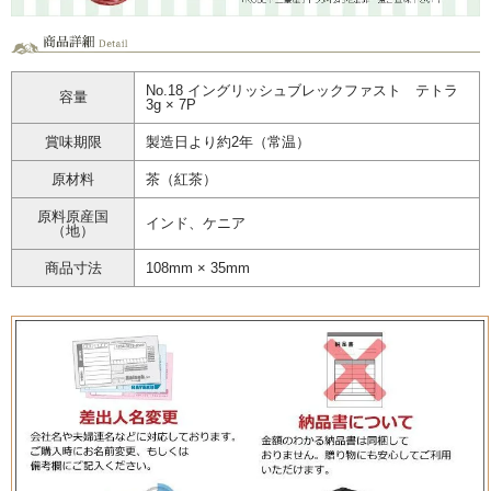
No.18 イングリッシュブレックファスト テトラ
容量
3g × 7P
賞味期限
製造日より約2年（常温）
原材料
茶（紅茶）
原料原産国
インド、ケニア
（地）
商品寸法
108mm × 35mm