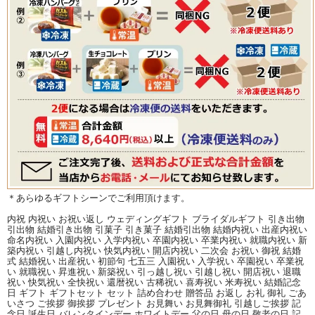
＊あらゆるギフトシーンでご利用頂けます。
内祝 内祝い お祝い返し ウェディングギフト ブライダルギフト 引き出物
引出物 結婚引き出物 引菓子 引き菓子 結婚引出物 結婚内祝い 出産内祝い
命名内祝い 入園内祝い 入学内祝い 卒園内祝い 卒業内祝い 就職内祝い 新
築内祝い 引越し内祝い 快気内祝い 開店内祝い 二次会 お祝い 御祝 結婚
式 結婚祝い 出産祝い 初節句 七五三 入園祝い 入学祝い 卒園祝い 卒業祝
い 就職祝い 昇進祝い 新築祝い 引っ越し祝い 引越し祝い 開店祝い 退職
祝い 快気祝い 全快祝い 還暦祝い 古稀祝い 喜寿祝い 米寿祝い 結婚記念
日 ギフト ギフトセット セット 詰め合わせ 贈答品 お返し お礼 御礼 ごあ
いさつ ご挨拶 御挨拶 プレゼント お見舞い お見舞御礼 引越しご挨拶 記
念日 誕生日 バレンタインデー ホワイトデー 父の日 母の日 敬老の日 記