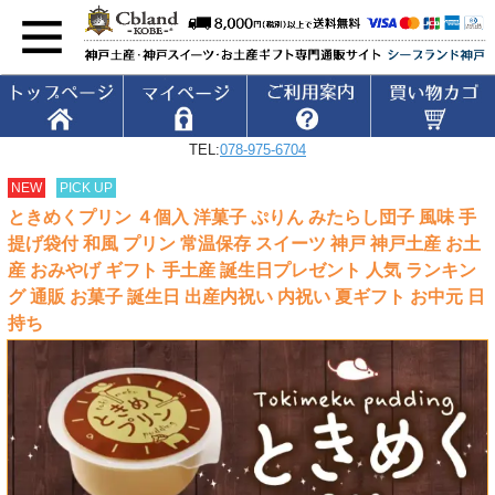
TEL:
078-975-6704
NEW
PICK UP
ときめくプリン ４個入 洋菓子 ぷりん みたらし団子 風味 手
提げ袋付 和風 プリン 常温保存 スイーツ 神戸 神戸土産 お土
産 おみやげ ギフト 手土産 誕生日プレゼント 人気 ランキン
グ 通販 お菓子 誕生日 出産内祝い 内祝い 夏ギフト お中元 日
持ち