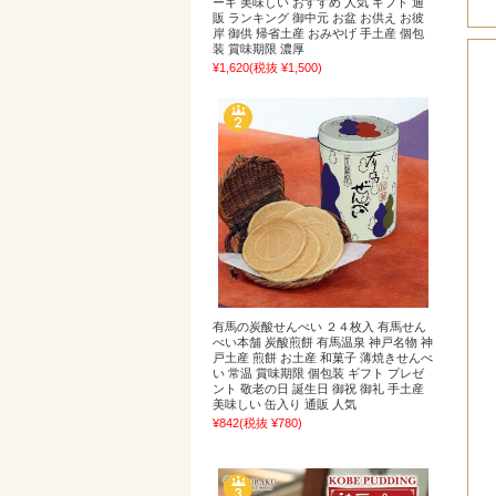
ーキ 美味しい おすすめ 人気 ギフト 通
販 ランキング 御中元 お盆 お供え お彼
岸 御供 帰省土産 おみやげ 手土産 個包
装 賞味期限 濃厚
¥1,620
(税抜 ¥1,500)
有馬の炭酸せんべい ２４枚入 有馬せん
べい本舗 炭酸煎餅 有馬温泉 神戸名物 神
戸土産 煎餅 お土産 和菓子 薄焼きせんべ
い 常温 賞味期限 個包装 ギフト プレゼ
ント 敬老の日 誕生日 御祝 御礼 手土産
美味しい 缶入り 通販 人気
¥842
(税抜 ¥780)