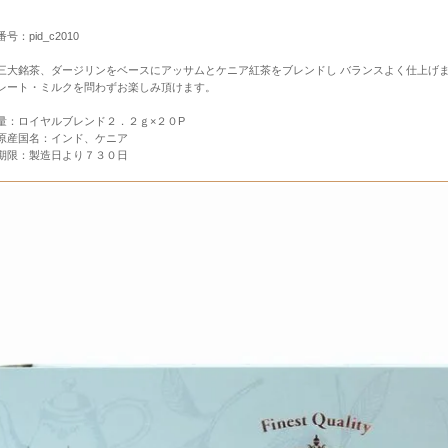
号：pid_c2010
三大銘茶、ダージリンをベースにアッサムとケニア紅茶をブレンドし バランスよく仕上げ
レート・ミルクを問わずお楽しみ頂けます。
量：ロイヤルブレンド２．２ｇ×２０P
原産国名：インド、ケニア
期限：製造日より７３０日
すすめセット
産・神戸スイーツ
定商品
その他のお土産
Ｅ十二星座シリーズ