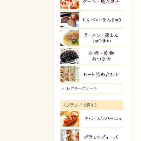
ケーキ
せんべ
ラーメ
佃煮・
セット
レアチーズケーキ
《ブランドで探す》
アラカ
グラモ