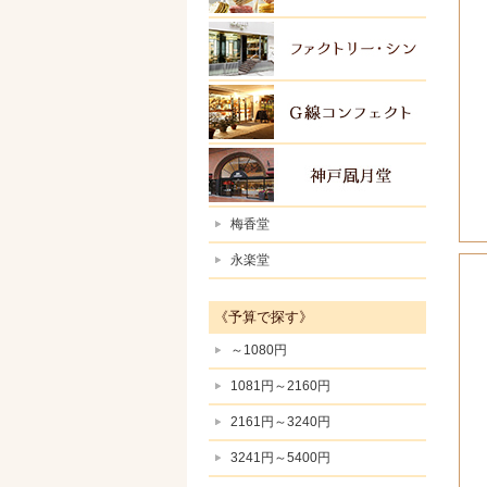
ファク
Ｇ線コ
神戸風
梅香堂
永楽堂
《予算で探す》
～1080円
1081円～2160円
2161円～3240円
3241円～5400円