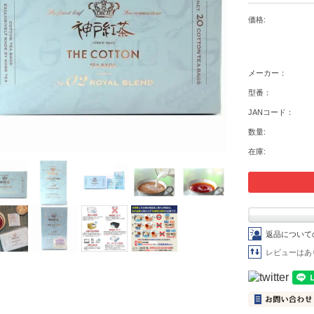
価格:
メーカー：
型番：
JANコード：
数量:
在庫:
返品について
レビューはあ