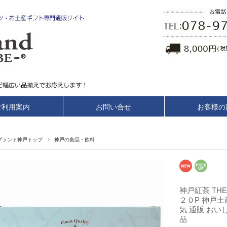
ご利用案内
お問い合せ
お客様の
ブランド神戸トップ
神戸の食品・飲料
神戸紅茶 THE
２０P 神戸土
気 通販 おい
品