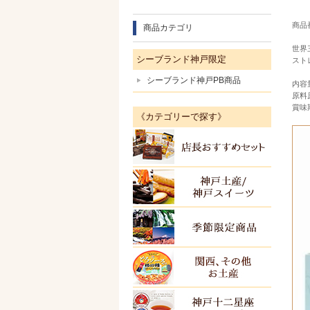
商品番
商品カテゴリ
世界
シーブランド神戸限定
スト
シーブランド神戸PB商品
内容
原料
賞味
《カテゴリーで探す》
店長お
神戸土
季節限
関西・
ＫＯＢ