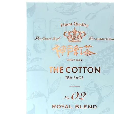
・クッキー・焼菓子
い・まんじゅう
ン・豚まん・しゅうまい
乾物・おつまみ・調味料
・詰合せ
ンパーニュ
ウディーズ