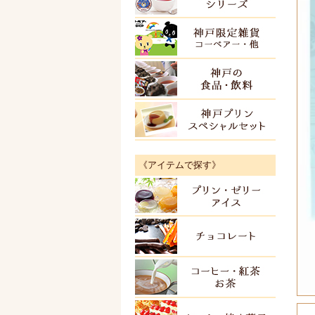
神戸限
神戸の
神戸プ
《アイテムで探す》
プリン
チョコ
紅茶・