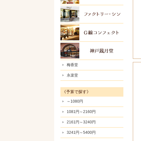
ファク
Ｇ線コ
神戸風
梅香堂
永楽堂
《予算で探す》
～1080円
1081円～2160円
2161円～3240円
3241円～5400円