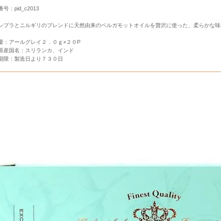
号：pid_c2013
ンブラとニルギリのブレンドに天然由来のベルガモットオイルを贅沢に使った、柔らかな味
量：アールグレイ２．０ｇ×２０P
原産国名：スリランカ、インド
期限：製造日より７３０日
すすめセット
産・神戸スイーツ
定商品
その他のお土産
Ｅ十二星座シリーズ