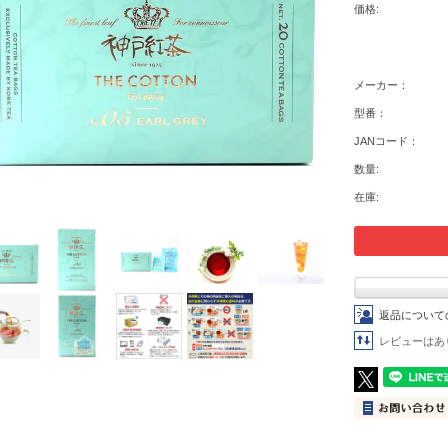
価格:
メーカー：
型番：
JANコード：
数量:
在庫:
返品について
レビューはあ