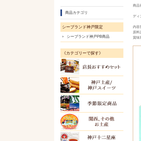
商品番
商品カテゴリ
ディ
シーブランド神戸限定
内容
原料
シーブランド神戸PB商品
賞味
《カテゴリーで探す》
店長お
神戸土
季節限
関西・
ＫＯＢ