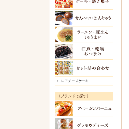
ケーキ
せんべ
ラーメ
佃煮・
セット
レアチーズケーキ
《ブランドで探す》
アラカ
グラモ