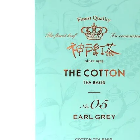
・クッキー・焼菓子
い・まんじゅう
ン・豚まん・しゅうまい
乾物・おつまみ・調味料
・詰合せ
ンパーニュ
ウディーズ