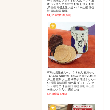
ーキ 美味しい おすすめ 人気 ギフト 通
販 ランキング 御中元 お盆 お供え お彼
岸 御供 帰省土産 おみやげ 手土産 個包
装 賞味期限 濃厚
¥1,620
(税抜 ¥1,500)
有馬の炭酸せんべい ２４枚入 有馬せん
べい本舗 炭酸煎餅 有馬温泉 神戸名物 神
戸土産 煎餅 お土産 和菓子 薄焼きせんべ
い 常温 賞味期限 個包装 ギフト プレゼ
ント 敬老の日 誕生日 御祝 御礼 手土産
美味しい 缶入り 通販 人気
¥842
(税抜 ¥780)