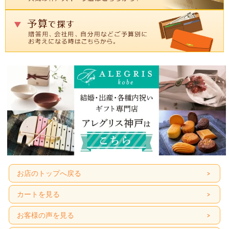
ナルのギフトバッグをお付け致しま
す。
オランジェの召し上がり方
召し上がり方（手順）
その①
その②
お客様の声
M.Yさん
オレンジのチョコレートは珍しいし、パッケージも可愛くて気に入りました！
お店のトップへ戻る
T.Yさん
オレンジの柑橘系とミルクチョコが合わさって食べやすい味でした。
カートを見る
O.Cさん
お客様の声を見る
サイズ的に一口で食べきれる大きさなので、ちょうどよかった。