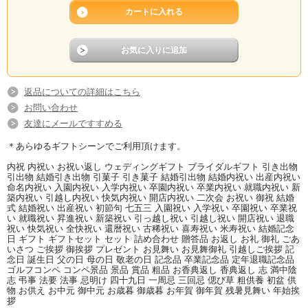
生チョコレート発祥の店「シルス
マリア」がお届けする至極の逸
品！
返品についての詳細はこちら
お問い合わせ
友達にメールですすめる
＊あらゆるギフトシーンでご利用頂けます。
内祝 内祝い お祝い返し ウェディングギフト ブライダルギフト 引き出物
引出物 結婚引き出物 引菓子 引き菓子 結婚引出物 結婚内祝い 出産内祝い
命名内祝い 入園内祝い 入学内祝い 卒園内祝い 卒業内祝い 就職内祝い 新
築内祝い 引越し内祝い 快気内祝い 開店内祝い 二次会 お祝い 御祝 結婚
式 結婚祝い 出産祝い 初節句 七五三 入園祝い 入学祝い 卒園祝い 卒業祝
い 就職祝い 昇進祝い 新築祝い 引っ越し祝い 引越し祝い 開店祝い 退職
祝い 快気祝い 全快祝い 還暦祝い 古稀祝い 喜寿祝い 米寿祝い 結婚記念
日 ギフト ギフトセット セット 詰め合わせ 贈答品 お返し お礼 御礼 ごあ
世界的なチョコレートの名産地「ベル
数種のチョコレートの中に、オレンジ
いさつ ご挨拶 御挨拶 プレゼント お見舞い お見舞御礼 引越しご挨拶 記
ギー」のミルクチョコをたっぷり使用
のペーストを練り込みました。
念日 誕生日 父の日 母の日 敬老の日 記念品 卒業記念品 定年退職記念品
した一口サイズチョコ。
ゴルフコンペ コンペ景品 景品 賞品 粗品 お香典返し 香典返し 志 満中陰
志 弔事 法要 法事 忌明け 四十九日 一周忌 三回忌 偲び草 粗供養 初盆 供
物 お供え お中元 御中元 お歳暮 御歳暮 お年賀 御年賀 残暑見舞い 年始挨
拶