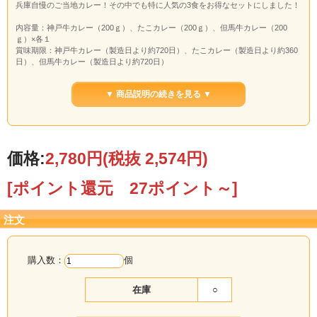
兵庫自慢のご当地カレー！その中でも特に人気の3食をお得なセットにしました！
内容量：神戸牛カレー（200ｇ）、たこカレー（200ｇ）、但馬牛カレー（200
ｇ）×各１
賞味期限：神戸牛カレー（製造日より約720日）、たこカレー（製造日より約360
日）、但馬牛カレー（製造日より約720日）
原材料名：箱裏面に記載
▼ 商品説明の続きを見る ▼
価格:
2,780円
(税抜 2,574円)
[ポイント還元 27ポイント～]
注文
購入数：
個
在庫
○