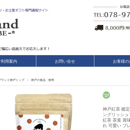
ご利用案内
お問い合せ
お客様の
ブランド神戸トップ
神戸の食品・飲料
神戸紅茶 鑑定
ングリッシュ
紅茶 茶葉 賞
れ 可愛い プ