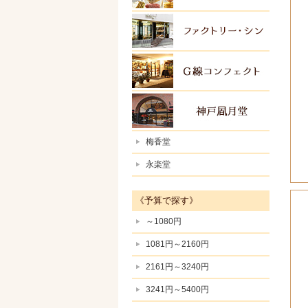
ファク
Ｇ線コ
神戸風
梅香堂
永楽堂
《予算で探す》
～1080円
1081円～2160円
2161円～3240円
3241円～5400円