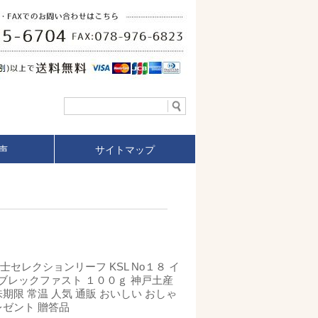
声
サイトマップ
士セレクションリーフ KSL No１８ イ
ブレックファスト １００ｇ 神戸土産
味期限 常温 人気 通販 おいしい おしゃ
レゼント 贈答品