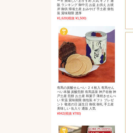
ーキ 美味しい おすすめ 人気 ギフト 通
販 ランキング 御中元 お盆 お供え お彼
岸 御供 帰省土産 おみやげ 手土産 個包
装 賞味期限 濃厚
¥1,620
(税抜 ¥1,500)
有馬の炭酸せんべい ２４枚入 有馬せん
べい本舗 炭酸煎餅 有馬温泉 神戸名物 神
戸土産 煎餅 お土産 和菓子 薄焼きせんべ
い 常温 賞味期限 個包装 ギフト プレゼ
ント 敬老の日 誕生日 御祝 御礼 手土産
美味しい 缶入り 通販 人気
¥842
(税抜 ¥780)