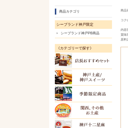
商品番
商品カテゴリ
コク
シーブランド神戸限定
内容
シーブランド神戸PB商品
賞味
原料
《カテゴリーで探す》
店長お
神戸土
季節限
関西・
ＫＯＢ