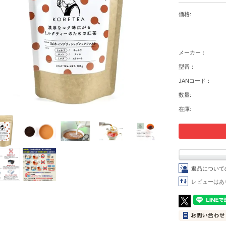
価格:
メーカー：
型番：
JANコード：
数量:
在庫:
返品について
レビューはあ