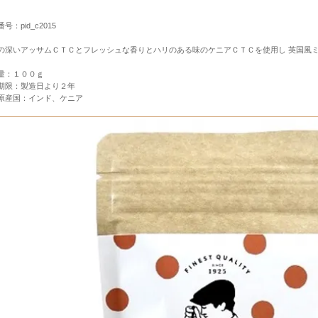
号：pid_c2015
の深いアッサムＣＴＣとフレッシュな香りとハリのある味のケニアＣＴＣを使用し 英国風
量：１００ｇ
期限：製造日より２年
原産国：インド、ケニア
すすめセット
産・神戸スイーツ
定商品
その他のお土産
Ｅ十二星座シリーズ