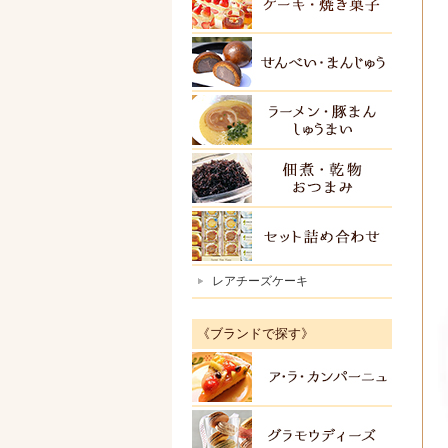
ケーキ
せんべ
ラーメ
佃煮・
セット
レアチーズケーキ
《ブランドで探す》
アラカ
グラモ