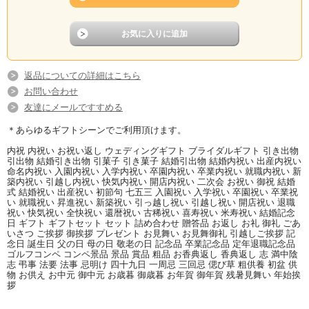
返品についての詳細はこちら
お問い合わせ
友達にメールですすめる
＊あらゆるギフトシーンでご利用頂けます。
内祝 内祝い お祝い返し ウェディングギフト ブライダルギフト 引き出物
引出物 結婚引き出物 引菓子 引き菓子 結婚引出物 結婚内祝い 出産内祝い
命名内祝い 入園内祝い 入学内祝い 卒園内祝い 卒業内祝い 就職内祝い 新
築内祝い 引越し内祝い 快気内祝い 開店内祝い 二次会 お祝い 御祝 結婚
式 結婚祝い 出産祝い 初節句 七五三 入園祝い 入学祝い 卒園祝い 卒業祝
い 就職祝い 昇進祝い 新築祝い 引っ越し祝い 引越し祝い 開店祝い 退職
祝い 快気祝い 全快祝い 還暦祝い 古稀祝い 喜寿祝い 米寿祝い 結婚記念
日 ギフト ギフトセット セット 詰め合わせ 贈答品 お返し お礼 御礼 ごあ
いさつ ご挨拶 御挨拶 プレゼント お見舞い お見舞御礼 引越しご挨拶 記
念日 誕生日 父の日 母の日 敬老の日 記念品 卒業記念品 定年退職記念品
ゴルフコンペ コンペ景品 景品 賞品 粗品 お香典返し 香典返し 志 満中陰
志 弔事 法要 法事 忌明け 四十九日 一周忌 三回忌 偲び草 粗供養 初盆 供
物 お供え お中元 御中元 お歳暮 御歳暮 お年賀 御年賀 残暑見舞い 年始挨
拶