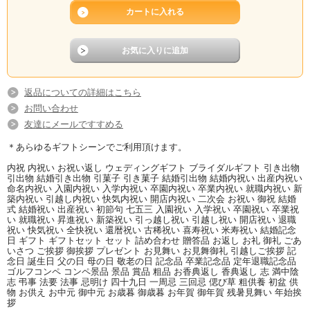
返品についての詳細はこちら
お問い合わせ
友達にメールですすめる
＊あらゆるギフトシーンでご利用頂けます。
内祝 内祝い お祝い返し ウェディングギフト ブライダルギフト 引き出物
引出物 結婚引き出物 引菓子 引き菓子 結婚引出物 結婚内祝い 出産内祝い
命名内祝い 入園内祝い 入学内祝い 卒園内祝い 卒業内祝い 就職内祝い 新
築内祝い 引越し内祝い 快気内祝い 開店内祝い 二次会 お祝い 御祝 結婚
式 結婚祝い 出産祝い 初節句 七五三 入園祝い 入学祝い 卒園祝い 卒業祝
い 就職祝い 昇進祝い 新築祝い 引っ越し祝い 引越し祝い 開店祝い 退職
祝い 快気祝い 全快祝い 還暦祝い 古稀祝い 喜寿祝い 米寿祝い 結婚記念
日 ギフト ギフトセット セット 詰め合わせ 贈答品 お返し お礼 御礼 ごあ
いさつ ご挨拶 御挨拶 プレゼント お見舞い お見舞御礼 引越しご挨拶 記
念日 誕生日 父の日 母の日 敬老の日 記念品 卒業記念品 定年退職記念品
ゴルフコンペ コンペ景品 景品 賞品 粗品 お香典返し 香典返し 志 満中陰
志 弔事 法要 法事 忌明け 四十九日 一周忌 三回忌 偲び草 粗供養 初盆 供
物 お供え お中元 御中元 お歳暮 御歳暮 お年賀 御年賀 残暑見舞い 年始挨
拶