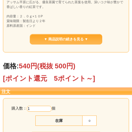
アッサム平原に広がる、優良茶園で育てられた茶葉を使用。深いコク味が豊かで
香ばしい香りの紅茶です。
内容量：２．０ｇ×１０P
賞味期限：製造日より２年
原料原産国：インド
▼ 商品説明の続きを見る ▼
価格:
540円
(税抜 500円)
[ポイント還元 5ポイント～]
注文
購入数：
個
在庫
○